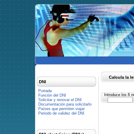
Calcula la l
DNI
Portada
Introduce los 8 
Función del DNI
Solicitar y renovar el DNI
Documentación para solicitarlo
Países que permiten viajar
Periodo de validez del DNI