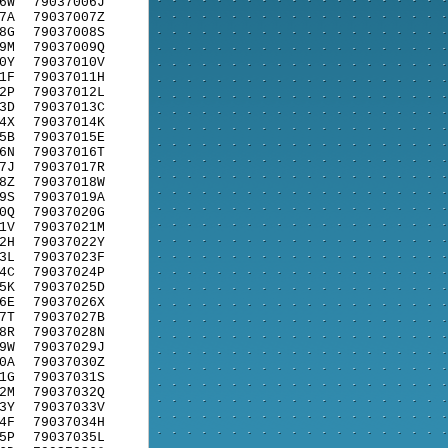
6W
79037006J
7A
79037007Z
8G
79037008S
9M
79037009Q
0Y
79037010V
1F
79037011H
2P
79037012L
3D
79037013C
4X
79037014K
5B
79037015E
6N
79037016T
7J
79037017R
8Z
79037018W
9S
79037019A
0Q
79037020G
1V
79037021M
2H
79037022Y
3L
79037023F
4C
79037024P
5K
79037025D
6E
79037026X
7T
79037027B
8R
79037028N
9W
79037029J
0A
79037030Z
1G
79037031S
2M
79037032Q
3Y
79037033V
4F
79037034H
5P
79037035L