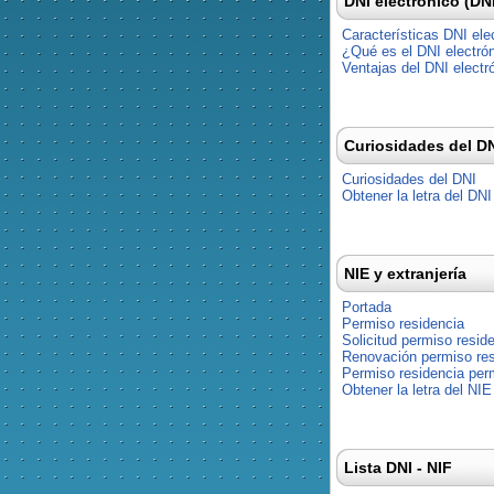
DNI electrónico (DN
Características DNI ele
¿Qué es el DNI electró
Ventajas del DNI electr
Curiosidades del D
Curiosidades del DNI
Obtener la letra del DNI
NIE y extranjería
Portada
Permiso residencia
Solicitud permiso resid
Renovación permiso res
Permiso residencia pe
Obtener la letra del NIE
Lista DNI - NIF