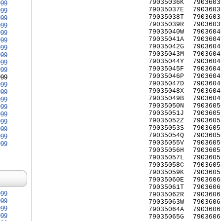
79035036K
7903603
999
79035037E
7903603
999
79035038T
7903603
999
79035039R
7903603
999
79035040W
7903604
999
79035041A
7903604
999
79035042G
7903604
999
79035043M
7903604
999
79035044Y
7903604
999
79035045F
7903604
999
79035046P
7903604
999
79035047D
7903604
999
79035048X
7903604
999
79035049B
7903604
999
79035050N
7903605
999
79035051J
7903605
999
79035052Z
7903605
999
79035053S
7903605
999
79035054Q
7903605
999
79035055V
7903605
999
79035056H
7903605
79035057L
7903605
79035058C
7903605
79035059K
7903605
79035060E
7903606
79035061T
7903606
999
79035062R
7903606
999
79035063W
7903606
999
79035064A
7903606
999
79035065G
7903606