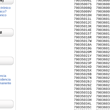
Ie)
79035006Z
7903600
79035007S
7903600
ctrónico
79035008Q
7903600
nico?
79035009V
7903600
ónico
79035010H
7903601
79035011L
7903601
79035012C
7903601
79035013K
7903601
79035014E
7903601
NI
79035015T
7903601
79035016R
7903601
79035017W
7903601
79035018A
7903601
79035019G
7903601
79035020M
7903602
79035021Y
7903602
79035022F
7903602
79035023P
7903602
79035024D
7903602
79035025X
7903602
79035026B
7903602
encia
79035027N
7903602
idencia
79035028J
7903602
rmanente
79035029Z
7903602
79035030S
7903603
79035031Q
7903603
79035032V
7903603
79035033H
7903603
79035034L
7903603
79035035C
7903603