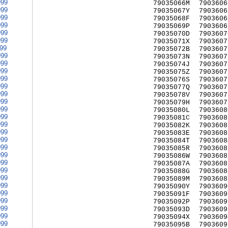
999
79035066M
7903606
999
79035067Y
7903606
999
79035068F
7903606
999
79035069P
7903606
999
79035070D
7903607
999
79035071X
7903607
999
79035072B
7903607
999
79035073N
7903607
999
79035074J
7903607
999
79035075Z
7903607
999
79035076S
7903607
999
79035077Q
7903607
999
79035078V
7903607
999
79035079H
7903607
999
79035080L
7903608
999
79035081C
7903608
999
79035082K
7903608
999
79035083E
7903608
999
79035084T
7903608
999
79035085R
7903608
999
79035086W
7903608
999
79035087A
7903608
999
79035088G
7903608
999
79035089M
7903608
999
79035090Y
7903609
999
79035091F
7903609
999
79035092P
7903609
999
79035093D
7903609
999
79035094X
7903609
999
79035095B
7903609