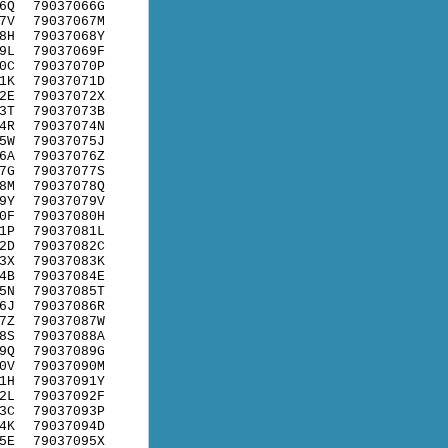
6Q
79037066G
7V
79037067M
8H
79037068Y
9L
79037069F
0C
79037070P
1K
79037071D
2E
79037072X
3T
79037073B
4R
79037074N
5W
79037075J
6A
79037076Z
7G
79037077S
8M
79037078Q
9Y
79037079V
0F
79037080H
1P
79037081L
2D
79037082C
3X
79037083K
4B
79037084E
5N
79037085T
6J
79037086R
7Z
79037087W
8S
79037088A
9Q
79037089G
0V
79037090M
1H
79037091Y
2L
79037092F
3C
79037093P
4K
79037094D
5E
79037095X