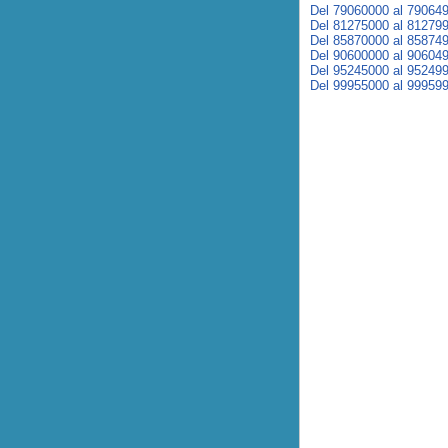
Del 79060000 al 79064
Del 81275000 al 81279
Del 85870000 al 85874
Del 90600000 al 90604
Del 95245000 al 95249
Del 99955000 al 99959