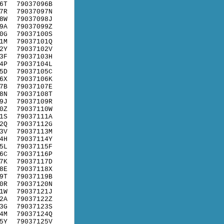
6T
79037096B
7R
79037097N
8W
79037098J
9A
79037099Z
0G
79037100S
1M
79037101Q
2Y
79037102V
3F
79037103H
4P
79037104L
5D
79037105C
6X
79037106K
7B
79037107E
8N
79037108T
9J
79037109R
0Z
79037110W
1S
79037111A
2Q
79037112G
3V
79037113M
4H
79037114Y
5L
79037115F
6C
79037116P
7K
79037117D
8E
79037118X
9T
79037119B
0R
79037120N
1W
79037121J
2A
79037122Z
3G
79037123S
4M
79037124Q
5Y
79037125V