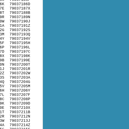
6K
79037186D
7E
79037187X
8T
79037188B
9R
79037189N
0W
79037190J
1A
79037191Z
2G
79037192S
3M
79037193Q
4Y
79037194V
5F
79037195H
6P
79037196L
7D
79037197C
8X
79037198K
9B
79037199E
0N
79037200T
1J
79037201R
2Z
79037202W
3S
79037203A
4Q
79037204G
5V
79037205M
6H
79037206Y
7L
79037207F
8C
79037208P
9K
79037209D
0E
79037210X
1T
79037211B
2R
79037212N
3W
79037213J
4A
79037214Z