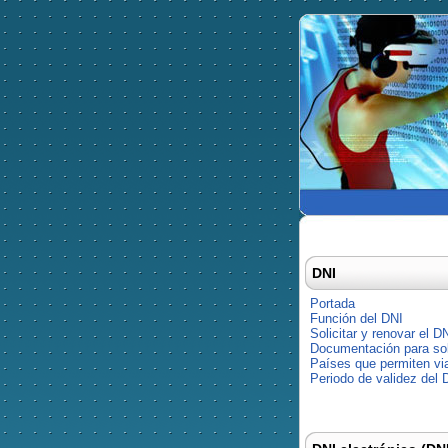
DNI
Portada
Función del DNI
Solicitar y renovar el D
Documentación para soli
Países que permiten via
Periodo de validez del 