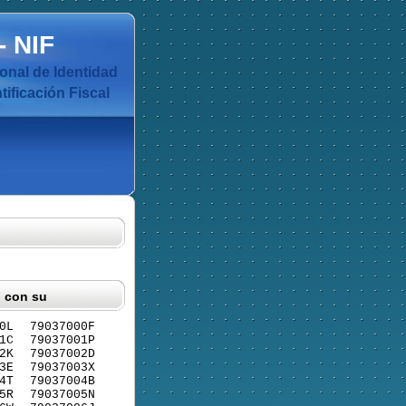
-
NIF
nal de Identidad
ificación Fiscal
F con su
0L
79037000F
1C
79037001P
2K
79037002D
3E
79037003X
4T
79037004B
5R
79037005N