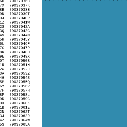
6D
79037036C
7X
79037037K
8B
79037038E
9N
79037039T
0J
79037040R
1Z
79037041W
2S
79037042A
3Q
79037043G
4V
79037044M
5H
79037045Y
6L
79037046F
7C
79037047P
8K
79037048D
9E
79037049X
0T
79037050B
1R
79037051N
2W
79037052J
3A
79037053Z
4G
79037054S
5M
79037055Q
6Y
79037056V
7F
79037057H
8P
79037058L
9D
79037059C
0X
79037060K
1B
79037061E
2N
79037062T
3J
79037063R
4Z
79037064W
5S
79037065A