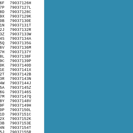
6F
79037126H
7P
79037127L
8D
79037128C
9X
79037129K
0B
79037130E
1N
79037131T
2J
79037132R
3Z
79037133W
4S
79037134A
5Q
79037135G
6V
79037136M
7H
79037137Y
8L
79037138F
9C
79037139P
0K
79037140D
1E
79037141X
2T
79037142B
3R
79037143N
4W
79037144J
5A
79037145Z
6G
79037146S
7M
79037147Q
8Y
79037148V
9F
79037149H
0P
79037150L
1D
79037151C
2X
79037152K
3B
79037153E
4N
79037154T
5J
79037155R