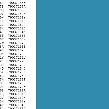
6Z
79037156W
7S
79037157A
8Q
79037158G
9V
79037159M
0H
79037160Y
1L
79037161F
2C
79037162P
3K
79037163D
4E
79037164X
5T
79037165B
6R
79037166N
7W
79037167J
8A
79037168Z
9G
79037169S
0M
79037170Q
1Y
79037171V
2F
79037172H
3P
79037173L
4D
79037174C
5X
79037175K
6B
79037176E
7N
79037177T
8J
79037178R
9Z
79037179W
0S
79037180A
1Q
79037181G
2V
79037182M
3H
79037183Y
4L
79037184F
5C
79037185P