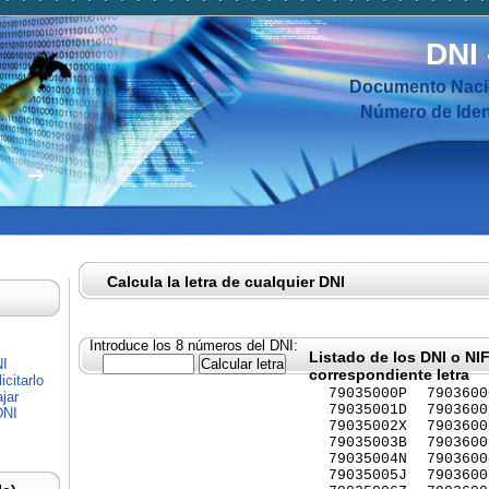
DNI
Documento Nacio
Número de Ident
Calcula la letra de cualquier DNI
Introduce los 8 números del DNI:
Listado de los DNI o NI
NI
correspondiente letra
citarlo
79035000P
7903600
jar
79035001D
7903600
DNI
79035002X
7903600
79035003B
7903600
79035004N
7903600
79035005J
7903600