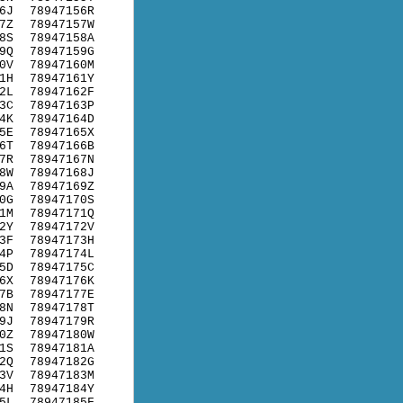
6J
78947156R
7Z
78947157W
8S
78947158A
9Q
78947159G
0V
78947160M
1H
78947161Y
2L
78947162F
3C
78947163P
4K
78947164D
5E
78947165X
6T
78947166B
7R
78947167N
8W
78947168J
9A
78947169Z
0G
78947170S
1M
78947171Q
2Y
78947172V
3F
78947173H
4P
78947174L
5D
78947175C
6X
78947176K
7B
78947177E
8N
78947178T
9J
78947179R
0Z
78947180W
1S
78947181A
2Q
78947182G
3V
78947183M
4H
78947184Y
5L
78947185F