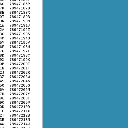
6C
78947186P
7K
78947187D
8E
78947188X
9T
78947189B
0R
78947190N
1W
78947191J
2A
78947192Z
3G
78947193S
4M
78947194Q
5Y
78947195V
6F
78947196H
7P
78947197L
8D
78947198C
9X
78947199K
0B
78947200E
1N
78947201T
2J
78947202R
3Z
78947203W
4S
78947204A
5Q
78947205G
6V
78947206M
7H
78947207Y
8L
78947208F
9C
78947209P
0K
78947210D
1E
78947211X
2T
78947212B
3R
78947213N
4W
78947214J