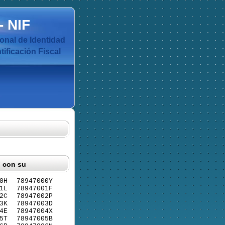
-
NIF
nal de Identidad
ificación Fiscal
F con su
0H
78947000Y
1L
78947001F
2C
78947002P
3K
78947003D
4E
78947004X
5T
78947005B