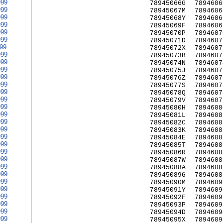
999
78945066G
7894606
999
78945067M
7894606
999
78945068Y
7894606
999
78945069F
7894606
999
78945070P
7894607
999
78945071D
7894607
999
78945072X
7894607
999
78945073B
7894607
999
78945074N
7894607
999
78945075J
7894607
999
78945076Z
7894607
999
78945077S
7894607
999
78945078Q
7894607
999
78945079V
7894607
999
78945080H
7894608
999
78945081L
7894608
999
78945082C
7894608
999
78945083K
7894608
999
78945084E
7894608
999
78945085T
7894608
999
78945086R
7894608
999
78945087W
7894608
999
78945088A
7894608
999
78945089G
7894608
999
78945090M
7894609
999
78945091Y
7894609
999
78945092F
7894609
999
78945093P
7894609
999
78945094D
7894609
999
78945095X
7894609