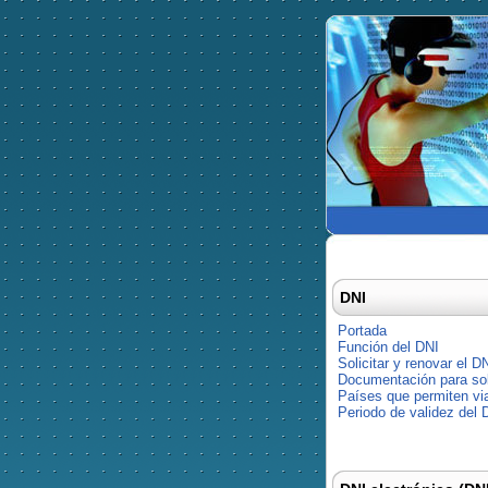
DNI
Portada
Función del DNI
Solicitar y renovar el D
Documentación para soli
Países que permiten via
Periodo de validez del 