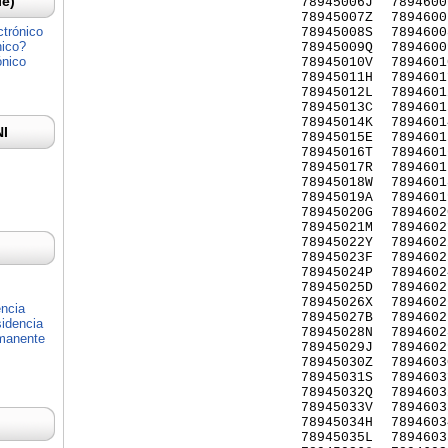
Ie)
78945006J
7894600
78945007Z
7894600
ctrónico
78945008S
7894600
nico?
78945009Q
7894600
ónico
78945010V
7894601
78945011H
7894601
78945012L
7894601
78945013C
7894601
78945014K
7894601
NI
78945015E
7894601
78945016T
7894601
78945017R
7894601
78945018W
7894601
78945019A
7894601
78945020G
7894602
78945021M
7894602
78945022Y
7894602
78945023F
7894602
78945024P
7894602
78945025D
7894602
78945026X
7894602
encia
78945027B
7894602
idencia
78945028N
7894602
rmanente
78945029J
7894602
78945030Z
7894603
78945031S
7894603
78945032Q
7894603
78945033V
7894603
78945034H
7894603
78945035L
7894603