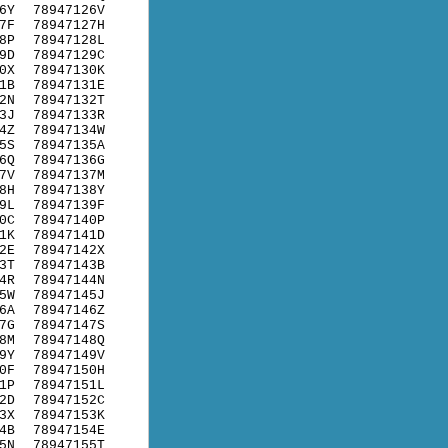
6Y
78947126V
7F
78947127H
8P
78947128L
9D
78947129C
0X
78947130K
1B
78947131E
2N
78947132T
3J
78947133R
4Z
78947134W
5S
78947135A
6Q
78947136G
7V
78947137M
8H
78947138Y
9L
78947139F
0C
78947140P
1K
78947141D
2E
78947142X
3T
78947143B
4R
78947144N
5W
78947145J
6A
78947146Z
7G
78947147S
8M
78947148Q
9Y
78947149V
0F
78947150H
1P
78947151L
2D
78947152C
3X
78947153K
4B
78947154E
5N
78947155T