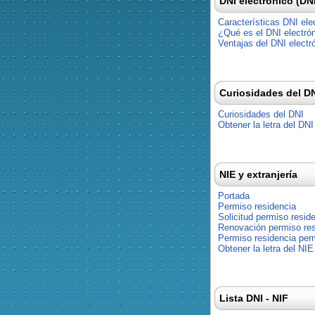
DNI electrónico (DN
Características DNI ele
¿Qué es el DNI electró
Ventajas del DNI electr
Curiosidades del D
Curiosidades del DNI
Obtener la letra del DNI
NIE y extranjería
Portada
Permiso residencia
Solicitud permiso resid
Renovación permiso res
Permiso residencia pe
Obtener la letra del NIE
Lista DNI - NIF