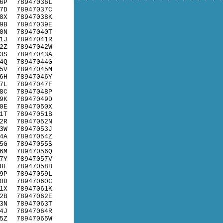
6P
78947036L
7D
78947037C
8X
78947038K
9B
78947039E
0N
78947040T
1J
78947041R
2Z
78947042W
3S
78947043A
4Q
78947044G
5V
78947045M
6H
78947046Y
7L
78947047F
8C
78947048P
9K
78947049D
0E
78947050X
1T
78947051B
2R
78947052N
3W
78947053J
4A
78947054Z
5G
78947055S
6M
78947056Q
7Y
78947057V
8F
78947058H
9P
78947059L
0D
78947060C
1X
78947061K
2B
78947062E
3N
78947063T
4J
78947064R
5Z
78947065W