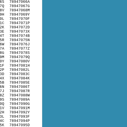
6S
78947066A
7Q
78947067G
8V
78947068M
9H
78947069Y
0L
78947070F
1C
78947071P
2K
78947072D
3E
78947073X
4T
78947074B
5R
78947075N
6W
78947076J
7A
78947077Z
8G
78947078S
9M
78947079Q
0Y
78947080V
1F
78947081H
2P
78947082L
3D
78947083C
4X
78947084K
5B
78947085E
6N
78947086T
7J
78947087R
8Z
78947088W
9S
78947089A
0Q
78947090G
1V
78947091M
2H
78947092Y
3L
78947093F
4C
78947094P
5K
78947095D