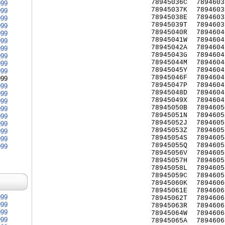
78945036C
7894603
999
78945037K
7894603
999
78945038E
7894603
999
78945039T
7894603
999
78945040R
7894604
999
78945041W
7894604
999
78945042A
7894604
999
78945043G
7894604
999
78945044M
7894604
999
78945045Y
7894604
999
78945046F
7894604
999
78945047P
7894604
999
78945048D
7894604
999
78945049X
7894604
999
78945050B
7894605
999
78945051N
7894605
999
78945052J
7894605
999
78945053Z
7894605
999
78945054S
7894605
999
78945055Q
7894605
999
78945056V
7894605
78945057H
7894605
78945058L
7894605
78945059C
7894605
78945060K
7894606
78945061E
7894606
999
78945062T
7894606
999
78945063R
7894606
999
78945064W
7894606
999
78945065A
7894606