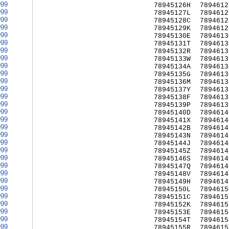
999
78945126H
7894612
999
78945127L
7894612
999
78945128C
7894612
999
78945129K
7894612
999
78945130E
7894613
999
78945131T
7894613
999
78945132R
7894613
999
78945133W
7894613
999
78945134A
7894613
999
78945135G
7894613
999
78945136M
7894613
999
78945137Y
7894613
999
78945138F
7894613
999
78945139P
7894613
999
78945140D
7894614
999
78945141X
7894614
999
78945142B
7894614
999
78945143N
7894614
999
78945144J
7894614
999
78945145Z
7894614
999
78945146S
7894614
999
78945147Q
7894614
999
78945148V
7894614
999
78945149H
7894614
999
78945150L
7894615
999
78945151C
7894615
999
78945152K
7894615
999
78945153E
7894615
999
78945154T
7894615
999
78945155R
7894615