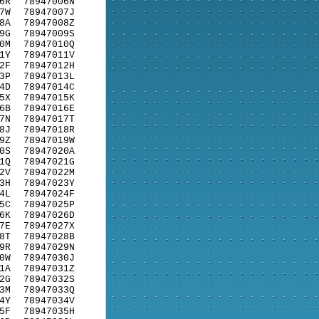
6R
78947006N
7W
78947007J
8A
78947008Z
9G
78947009S
0M
78947010Q
1Y
78947011V
2F
78947012H
3P
78947013L
4D
78947014C
5X
78947015K
6B
78947016E
7N
78947017T
8J
78947018R
9Z
78947019W
0S
78947020A
1Q
78947021G
2V
78947022M
3H
78947023Y
4L
78947024F
5C
78947025P
6K
78947026D
7E
78947027X
8T
78947028B
9R
78947029N
0W
78947030J
1A
78947031Z
2G
78947032S
3M
78947033Q
4Y
78947034V
5F
78947035H