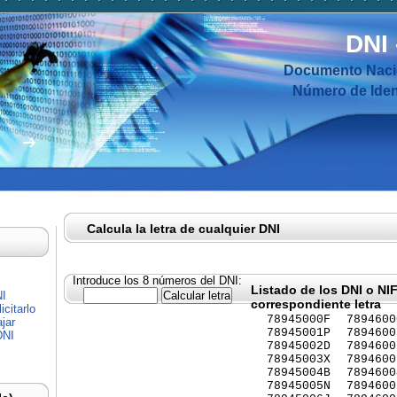
DNI
Documento Nacio
Número de Ident
Calcula la letra de cualquier DNI
Introduce los 8 números del DNI:
Listado de los DNI o NI
NI
correspondiente letra
citarlo
78945000F
7894600
jar
78945001P
7894600
DNI
78945002D
7894600
78945003X
7894600
78945004B
7894600
78945005N
7894600