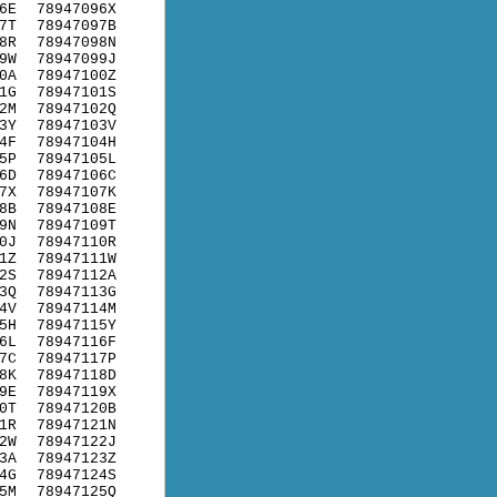
6E
78947096X
7T
78947097B
8R
78947098N
9W
78947099J
0A
78947100Z
1G
78947101S
2M
78947102Q
3Y
78947103V
4F
78947104H
5P
78947105L
6D
78947106C
7X
78947107K
8B
78947108E
9N
78947109T
0J
78947110R
1Z
78947111W
2S
78947112A
3Q
78947113G
4V
78947114M
5H
78947115Y
6L
78947116F
7C
78947117P
8K
78947118D
9E
78947119X
0T
78947120B
1R
78947121N
2W
78947122J
3A
78947123Z
4G
78947124S
5M
78947125Q