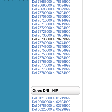
Del 78685000 al 78689999
Del 78690000 al 78694999
Del 78695000 al 78699999
Del 78700000 al 78704999
Del 78705000 al 78709999
Del 78710000 al 78714999
Del 78715000 al 78719999
Del 78720000 al 78724999
Del 78725000 al 78729999
Del 78730000 al 78734999
Del 78735000 al 78739999
Del 78740000 al 78744999
Del 78745000 al 78749999
Del 78750000 al 78754999
Del 78755000 al 78759999
Del 78760000 al 78764999
Del 78765000 al 78769999
Del 78770000 al 78774999
Del 78775000 al 78779999
Del 78780000 al 78784999
Otros DNI - NIF
Del 01215000 al 01219999
Del 02600000 al 02604999
Del 03785000 al 03789999
Del 05225000 al 05229999