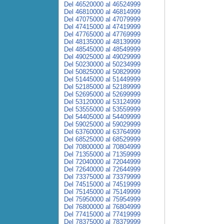
Del 46520000 al 46524999
Del 46810000 al 46814999
Del 47075000 al 47079999
Del 47415000 al 47419999
Del 47765000 al 47769999
Del 48135000 al 48139999
Del 48545000 al 48549999
Del 49025000 al 49029999
Del 50230000 al 50234999
Del 50825000 al 50829999
Del 51445000 al 51449999
Del 52185000 al 52189999
Del 52695000 al 52699999
Del 53120000 al 53124999
Del 53555000 al 53559999
Del 54405000 al 54409999
Del 59025000 al 59029999
Del 63760000 al 63764999
Del 68525000 al 68529999
Del 70800000 al 70804999
Del 71355000 al 71359999
Del 72040000 al 72044999
Del 72640000 al 72644999
Del 73375000 al 73379999
Del 74515000 al 74519999
Del 75145000 al 75149999
Del 75950000 al 75954999
Del 76800000 al 76804999
Del 77415000 al 77419999
Del 78375000 al 78379999