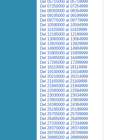
Del 05715000 al 05719999
Del 07250000 al 07254999
Del 08350000 al 08354999
Del 09195000 al 09199999
Del 09775000 al 09779999
Del 10590000 al 10594999
Del 11425000 al 11429999
Del 12185000 al 12189999
Del 13060000 al 13064999
Del 13925000 al 13929999
Del 14900000 al 14904999
Del 15905000 al 15909999
Del 16495000 al 16499999
Del 17295000 al 17299999
Del 18110000 al 18114999
Del 19100000 al 19104999
Del 20210000 al 20214999
Del 21165000 al 21169999
Del 21845000 al 21849999
Del 22580000 al 22584999
Del 23030000 al 23034999
Del 23955000 al 23959999
Del 24380000 al 24384999
Del 25195000 al 25199999
Del 25705000 al 25709999
Del 26405000 al 26409999
Del 27330000 al 27334999
Del 28370000 al 28374999
Del 28705000 al 28709999
Del 28985000 al 28989999