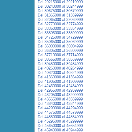
Del 29215000 al 29219999
Del 30240000 al 30244999
Del 30675000 al 30679999
Del 31365000 al 31369999
Del 32065000 al 32069999
Del 32770000 al 32774999
Del 33350000 al 33354999
Del 33895000 al 33899999
Del 34725000 al 34729999
Del 35065000 al 35069999
Del 36000000 al 36004999
Del 36805000 al 36809999
Del 37710000 al 37714999
Del 38565000 al 38569999
Del 39450000 al 39454999
Del 40260000 al 40264999
Del 40820000 al 40824999
Del 41360000 al 41364999
Del 41905000 al 41909999
Del 42430000 al 42434999
Del 42955000 al 42959999
Del 43205000 al 43209999
Del 43565000 al 43569999
Del 43840000 al 43844999
Del 44290000 al 44294999
Del 44575000 al 44579999
Del 44850000 al 44854999
Del 45295000 al 45299999
Del 45650000 al 45654999
Del 45940000 al 45944999