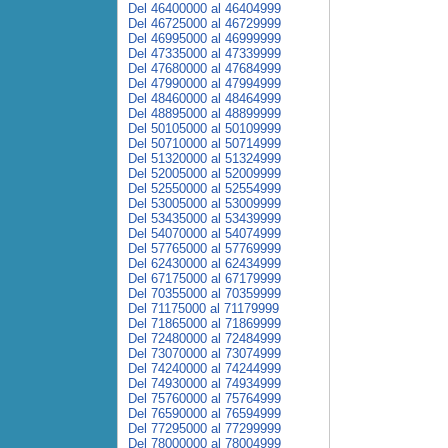
Del 46400000 al 46404999
Del 46725000 al 46729999
Del 46995000 al 46999999
Del 47335000 al 47339999
Del 47680000 al 47684999
Del 47990000 al 47994999
Del 48460000 al 48464999
Del 48895000 al 48899999
Del 50105000 al 50109999
Del 50710000 al 50714999
Del 51320000 al 51324999
Del 52005000 al 52009999
Del 52550000 al 52554999
Del 53005000 al 53009999
Del 53435000 al 53439999
Del 54070000 al 54074999
Del 57765000 al 57769999
Del 62430000 al 62434999
Del 67175000 al 67179999
Del 70355000 al 70359999
Del 71175000 al 71179999
Del 71865000 al 71869999
Del 72480000 al 72484999
Del 73070000 al 73074999
Del 74240000 al 74244999
Del 74930000 al 74934999
Del 75760000 al 75764999
Del 76590000 al 76594999
Del 77295000 al 77299999
Del 78000000 al 78004999