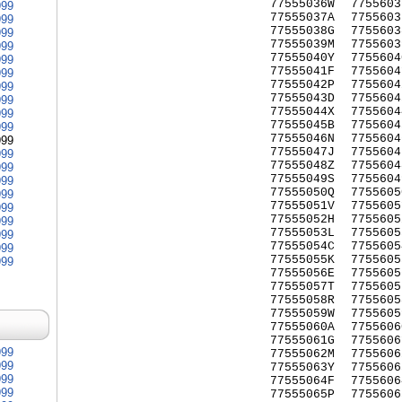
77555036W
7755603
999
77555037A
7755603
999
77555038G
7755603
999
77555039M
7755603
999
77555040Y
7755604
999
77555041F
7755604
999
77555042P
7755604
999
77555043D
7755604
999
77555044X
7755604
999
77555045B
7755604
999
77555046N
7755604
999
77555047J
7755604
999
77555048Z
7755604
999
77555049S
7755604
999
77555050Q
7755605
999
77555051V
7755605
999
77555052H
7755605
999
77555053L
7755605
999
77555054C
7755605
999
77555055K
7755605
999
77555056E
7755605
77555057T
7755605
77555058R
7755605
77555059W
7755605
77555060A
7755606
77555061G
7755606
999
77555062M
7755606
999
77555063Y
7755606
999
77555064F
7755606
999
77555065P
7755606