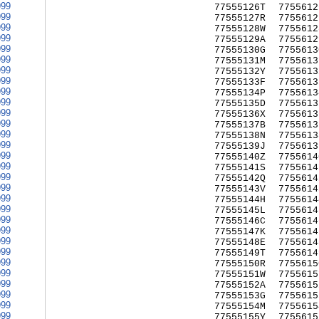
999
77555126T
7755612
999
77555127R
7755612
999
77555128W
7755612
999
77555129A
7755612
999
77555130G
7755613
999
77555131M
7755613
999
77555132Y
7755613
999
77555133F
7755613
999
77555134P
7755613
999
77555135D
7755613
999
77555136X
7755613
999
77555137B
7755613
999
77555138N
7755613
999
77555139J
7755613
999
77555140Z
7755614
999
77555141S
7755614
999
77555142Q
7755614
999
77555143V
7755614
999
77555144H
7755614
999
77555145L
7755614
999
77555146C
7755614
999
77555147K
7755614
999
77555148E
7755614
999
77555149T
7755614
999
77555150R
7755615
999
77555151W
7755615
999
77555152A
7755615
999
77555153G
7755615
999
77555154M
7755615
999
77555155Y
7755615