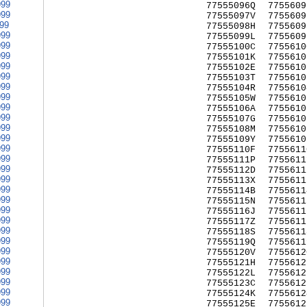
999
77555096Q
7755609
999
77555097V
7755609
999
77555098H
7755609
999
77555099L
7755609
999
77555100C
7755610
999
77555101K
7755610
999
77555102E
7755610
999
77555103T
7755610
999
77555104R
7755610
999
77555105W
7755610
999
77555106A
7755610
999
77555107G
7755610
999
77555108M
7755610
999
77555109Y
7755610
999
77555110F
7755611
999
77555111P
7755611
999
77555112D
7755611
999
77555113X
7755611
999
77555114B
7755611
999
77555115N
7755611
999
77555116J
7755611
999
77555117Z
7755611
999
77555118S
7755611
999
77555119Q
7755611
999
77555120V
7755612
999
77555121H
7755612
999
77555122L
7755612
999
77555123C
7755612
999
77555124K
7755612
999
77555125E
7755612