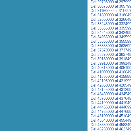
Del 29795000 al 29799
Del 30575000 al 30579
Del 31160000 al 31164
Del 31800000 al 31804
Del 32660000 al 32664
Del 33245000 al 33249
Del 33555000 al 33559
Del 34245000 al 34249
Del 34955000 al 34959
Del 35555000 al 35559
Del 36365000 al 36369
Del 37370000 al 37374
Del 38370000 al 38374
Del 39180000 al 39184
Del 39910000 al 39914
Del 40515000 al 40519
Del 41000000 al 41004
Del 41595000 al 41599
Del 42195000 al 42199
Del 42850000 al 42854
Del 43125000 al 43129
Del 43450000 al 43454
Del 43760000 al 43764
Del 44190000 al 44194
Del 44465000 al 44469
Del 44765000 al 44769
Del 45100000 al 45104
Del 45540000 al 45544
Del 45830000 al 45834
Del 46230000 al 46234