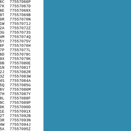
6C
77557066P
7K
77557067D
8E
77557068X
9T
77557069B
0R
77557070N
1W
77557071J
2A
77557072Z
3G
77557073S
4M
77557074Q
5Y
77557075V
6F
77557076H
7P
77557077L
8D
77557078C
9X
77557079K
0B
77557080E
1N
77557081T
2J
77557082R
3Z
77557083W
4S
77557084A
5Q
77557085G
6V
77557086M
7H
77557087Y
8L
77557088F
9C
77557089P
0K
77557090D
1E
77557091X
2T
77557092B
3R
77557093N
4W
77557094J
5A
77557095Z