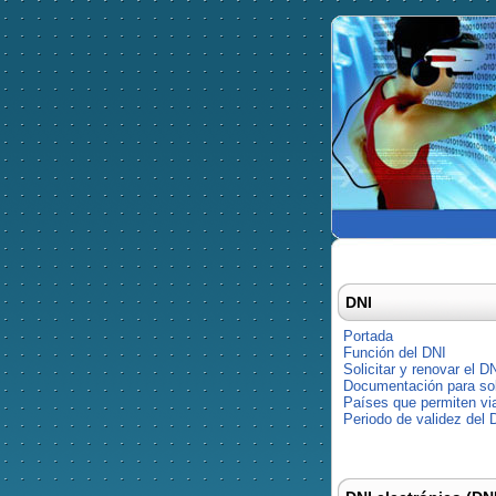
DNI
Portada
Función del DNI
Solicitar y renovar el D
Documentación para soli
Países que permiten via
Periodo de validez del 