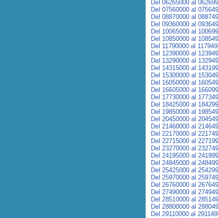
Del 06265000 al 06269
Del 07560000 al 07564
Del 08870000 al 08874
Del 09360000 al 09364
Del 10065000 al 10069
Del 10850000 al 10854
Del 11790000 al 11794
Del 12390000 al 12394
Del 13290000 al 13294
Del 14315000 al 14319
Del 15300000 al 15304
Del 16050000 al 16054
Del 16605000 al 16609
Del 17730000 al 17734
Del 18425000 al 18429
Del 19850000 al 19854
Del 20450000 al 20454
Del 21460000 al 21464
Del 22170000 al 22174
Del 22715000 al 22719
Del 23270000 al 23274
Del 24195000 al 24199
Del 24845000 al 24849
Del 25425000 al 25429
Del 25970000 al 25974
Del 26760000 al 26764
Del 27490000 al 27494
Del 28510000 al 28514
Del 28800000 al 28804
Del 29110000 al 29114