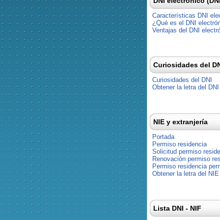
DNI electrónico (DN
Características DNI ele
¿Qué es el DNI electró
Ventajas del DNI electr
Curiosidades del D
Curiosidades del DNI
Obtener la letra del DNI
NIE y extranjería
Portada
Permiso residencia
Solicitud permiso resid
Renovación permiso res
Permiso residencia pe
Obtener la letra del NIE
Lista DNI - NIF