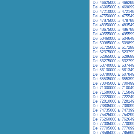
Del 46625000 al 46629
Del 46905000 al 46909
Del 47210000 al 47214
Del 47550000 al 47554
Del 47875000 al 47879
Del 48350000 al 48354
Del 48675000 al 48679
Del 49555000 al 49559
Del 50460000 al 50464
Del 50985000 al 50989
Del 51725000 al 51729
Del 52375000 al 52379
Del 52865000 al 52869
Del 53275000 al 53279
Del 53740000 al 53744
Del 56130000 al 56134
Del 60780000 al 60784
Del 65535000 al 65539
Del 70045000 al 70049
Del 71000000 al 71004
Del 71580000 al 71584
Del 72220000 al 72224
Del 72810000 al 72814
Del 73805000 al 73809
Del 74735000 al 74739
Del 75425000 al 75429
Del 76260000 al 76264
Del 77005000 al 77009
Del 77705000 al 77709
Del 78565000 al 78569