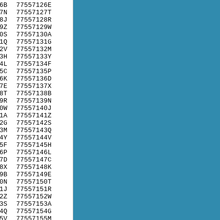
6B
77557126E
7N
77557127T
8J
77557128R
9Z
77557129W
0S
77557130A
1Q
77557131G
2V
77557132M
3H
77557133Y
4L
77557134F
5C
77557135P
6K
77557136D
7E
77557137X
8T
77557138B
9R
77557139N
0W
77557140J
1A
77557141Z
2G
77557142S
3M
77557143Q
4Y
77557144V
5F
77557145H
6P
77557146L
7D
77557147C
8X
77557148K
9B
77557149E
0N
77557150T
1J
77557151R
2Z
77557152W
3S
77557153A
4Q
77557154G
5V
77557155M