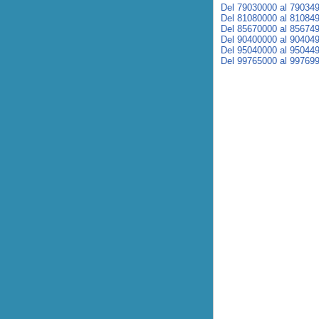
Del 79030000 al 79034
Del 81080000 al 81084
Del 85670000 al 85674
Del 90400000 al 90404
Del 95040000 al 95044
Del 99765000 al 99769