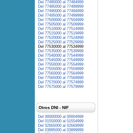
Del 77480000 al 77484999
Del 77485000 al 77489999
Del 77490000 al 77494999
Del 77495000 al 77499999
Del 77500000 al 77504999
Del 77505000 al 77509999
Del 77510000 al 77514999
Del 77515000 al 77519999
Del 77520000 al 77524999
Del 77525000 al 77529999
Del 77530000 al 77534999
Del 77535000 al 77539999
Del 77540000 al 77544999
Del 77545000 al 77549999
Del 77550000 al 77554999
Del 77555000 al 77559999
Del 77560000 al 77564999
Del 77565000 al 77569999
Del 77570000 al 77574999
Del 77575000 al 77579999
Otros DNI - NIF
Del 00000000 al 00004999
Del 01550000 al 01554999
Del 02665000 al 02669999
Del 03895000 al 03899999