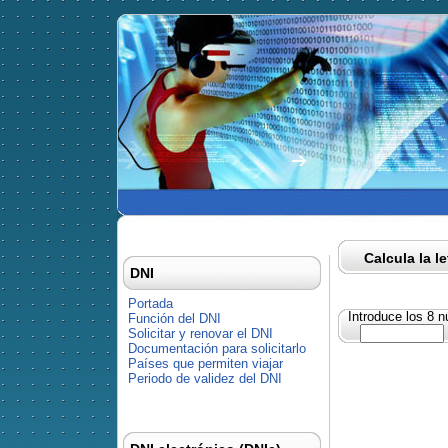
Calcula la l
DNI
Portada
Introduce los 8 
Función del DNI
Solicitar y renovar el DNI
Documentación para solicitarlo
Países que permiten viajar
Periodo de validez del DNI