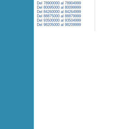
Del 78900000 al 78904999
Del 80095000 al 80099999
Del 84260000 al 84264999
Del 88875000 al 88879999
Del 93500000 al 93504999
Del 98205000 al 98209999