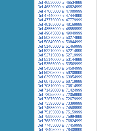
Del 46530000 al 46534999
Del 46820000 al 46824999
Del 47085000 al 47089999
Del 47440000 al 47444999
Del 47775000 al 47779999
Del 48165000 al 48169999
Del 48555000 al 48559999
Del 49045000 al 49049999
Del 50270000 al 50274999
Del 50840000 al 50844999
Del 51465000 al 51469999
Del 52210000 al 52214999
Del 52715000 al 52719999
Del 53140000 al 53144999
Del 53565000 al 53569999
Del 54580000 al 54584999
Del 59205000 al 59209999
Del 63950000 al 63954999
Del 68715000 al 68719999
Del 70810000 al 70814999
Del 71420000 al 71424999
Del 72055000 al 72059999
Del 72675000 al 72679999
Del 73395000 al 73399999
Del 74585000 al 74589999
Del 75155000 al 75159999
Del 75990000 al 75994999
Del 76820000 al 76824999
Del 77455000 al 77459999
Del 78405000 al 78409999