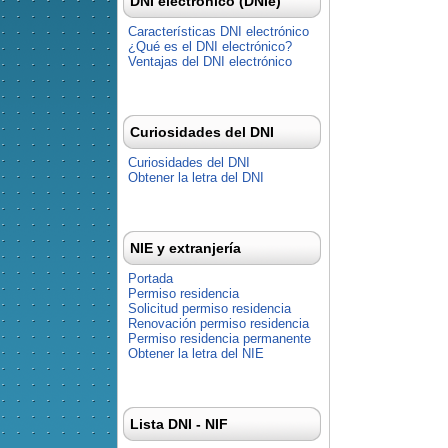
DNI electrónico (DNIe)
Características DNI electrónico
¿Qué es el DNI electrónico?
Ventajas del DNI electrónico
Curiosidades del DNI
Curiosidades del DNI
Obtener la letra del DNI
NIE y extranjería
Portada
Permiso residencia
Solicitud permiso residencia
Renovación permiso residencia
Permiso residencia permanente
Obtener la letra del NIE
Lista DNI - NIF