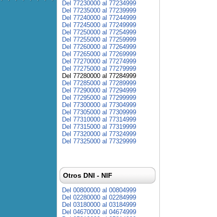
Del 77230000 al 77234999
Del 77235000 al 77239999
Del 77240000 al 77244999
Del 77245000 al 77249999
Del 77250000 al 77254999
Del 77255000 al 77259999
Del 77260000 al 77264999
Del 77265000 al 77269999
Del 77270000 al 77274999
Del 77275000 al 77279999
Del 77280000 al 77284999
Del 77285000 al 77289999
Del 77290000 al 77294999
Del 77295000 al 77299999
Del 77300000 al 77304999
Del 77305000 al 77309999
Del 77310000 al 77314999
Del 77315000 al 77319999
Del 77320000 al 77324999
Del 77325000 al 77329999
Otros DNI - NIF
Del 00800000 al 00804999
Del 02280000 al 02284999
Del 03180000 al 03184999
Del 04670000 al 04674999