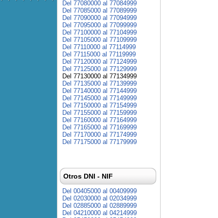
Del 77080000 al 77084999
Del 77085000 al 77089999
Del 77090000 al 77094999
Del 77095000 al 77099999
Del 77100000 al 77104999
Del 77105000 al 77109999
Del 77110000 al 77114999
Del 77115000 al 77119999
Del 77120000 al 77124999
Del 77125000 al 77129999
Del 77130000 al 77134999
Del 77135000 al 77139999
Del 77140000 al 77144999
Del 77145000 al 77149999
Del 77150000 al 77154999
Del 77155000 al 77159999
Del 77160000 al 77164999
Del 77165000 al 77169999
Del 77170000 al 77174999
Del 77175000 al 77179999
Otros DNI - NIF
Del 00405000 al 00409999
Del 02030000 al 02034999
Del 02885000 al 02889999
Del 04210000 al 04214999