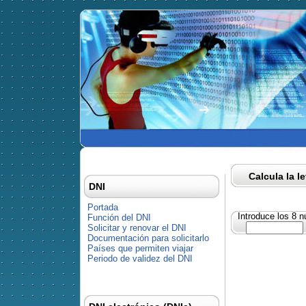
Calcula la l
DNI
Portada
Introduce los 8 
Función del DNI
Solicitar y renovar el DNI
Documentación para solicitarlo
Países que permiten viajar
Periodo de validez del DNI