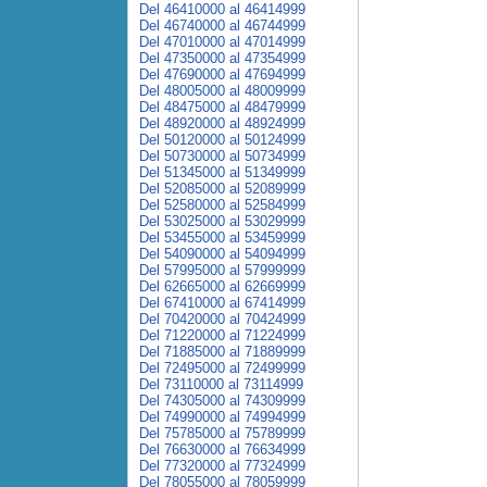
Del 46410000 al 46414999
Del 46740000 al 46744999
Del 47010000 al 47014999
Del 47350000 al 47354999
Del 47690000 al 47694999
Del 48005000 al 48009999
Del 48475000 al 48479999
Del 48920000 al 48924999
Del 50120000 al 50124999
Del 50730000 al 50734999
Del 51345000 al 51349999
Del 52085000 al 52089999
Del 52580000 al 52584999
Del 53025000 al 53029999
Del 53455000 al 53459999
Del 54090000 al 54094999
Del 57995000 al 57999999
Del 62665000 al 62669999
Del 67410000 al 67414999
Del 70420000 al 70424999
Del 71220000 al 71224999
Del 71885000 al 71889999
Del 72495000 al 72499999
Del 73110000 al 73114999
Del 74305000 al 74309999
Del 74990000 al 74994999
Del 75785000 al 75789999
Del 76630000 al 76634999
Del 77320000 al 77324999
Del 78055000 al 78059999