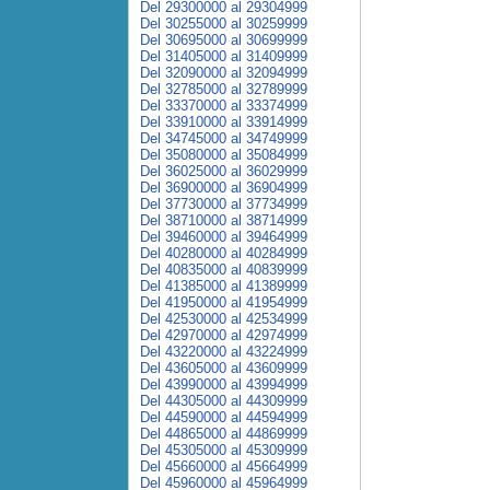
Del 29300000 al 29304999
Del 30255000 al 30259999
Del 30695000 al 30699999
Del 31405000 al 31409999
Del 32090000 al 32094999
Del 32785000 al 32789999
Del 33370000 al 33374999
Del 33910000 al 33914999
Del 34745000 al 34749999
Del 35080000 al 35084999
Del 36025000 al 36029999
Del 36900000 al 36904999
Del 37730000 al 37734999
Del 38710000 al 38714999
Del 39460000 al 39464999
Del 40280000 al 40284999
Del 40835000 al 40839999
Del 41385000 al 41389999
Del 41950000 al 41954999
Del 42530000 al 42534999
Del 42970000 al 42974999
Del 43220000 al 43224999
Del 43605000 al 43609999
Del 43990000 al 43994999
Del 44305000 al 44309999
Del 44590000 al 44594999
Del 44865000 al 44869999
Del 45305000 al 45309999
Del 45660000 al 45664999
Del 45960000 al 45964999