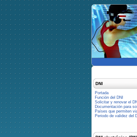
DNI
Portada
Función del DNI
Solicitar y renovar el D
Documentación para soli
Países que permiten via
Periodo de validez del 