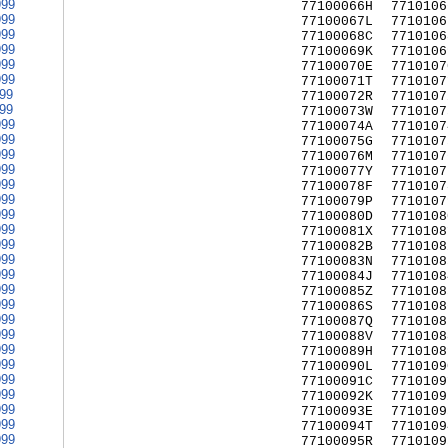
999
77100066H
7710106
999
77100067L
7710106
999
77100068C
7710106
999
77100069K
7710106
999
77100070E
7710107
999
77100071T
7710107
999
77100072R
7710107
999
77100073W
7710107
999
77100074A
7710107
999
77100075G
7710107
999
77100076M
7710107
999
77100077Y
7710107
999
77100078F
7710107
999
77100079P
7710107
999
77100080D
7710108
999
77100081X
7710108
999
77100082B
7710108
999
77100083N
7710108
999
77100084J
7710108
999
77100085Z
7710108
999
77100086S
7710108
999
77100087Q
7710108
999
77100088V
7710108
999
77100089H
7710108
999
77100090L
7710109
999
77100091C
7710109
999
77100092K
7710109
999
77100093E
7710109
999
77100094T
7710109
999
77100095R
7710109