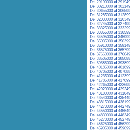
Del 29190000 al 29194
Del 30210000 al 30214
Del 30655000 al 30659
Del 31285000 al 31289
Del 32030000 al 32034
Del 32745000 al 32749
Del 33325000 al 33329
Del 33855000 al 33859
Del 34595000 al 34599
Del 35035000 al 35039
Del 35910000 al 35914
Del 36575000 al 36579
Del 37660000 al 37664
Del 38505000 al 38509
Del 39385000 al 39389
Del 40185000 al 40189
Del 40705000 al 40709
Del 41235000 al 41239
Del 41785000 al 41789
Del 42265000 al 42269
Del 42920000 al 42924
Del 43180000 al 43184
Del 43540000 al 43544
Del 43815000 al 43819
Del 44270000 al 44274
Del 44550000 al 44554
Del 44830000 al 44834
Del 45270000 al 45274
Del 45625000 al 45629
Del 45905000 al 45909