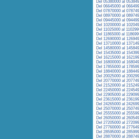
Del 05380000 al 05384
Del 06645000 al 06649
Del 07870000 al 07874
Del 08970000 al 08974
Del 09445000 al 09449
Del 10200000 al 10204
Del 11025000 al 11029
Del 11865000 al 11869
Del 12690000 al 12694
Del 13710000 al 13714
Del 14580000 al 14584
Del 15435000 al 15439
Del 16215000 al 16219
Del 16800000 al 16804
Del 17855000 al 17859
Del 18840000 al 18844
Del 20025000 al 20029
Del 20770000 al 20774
Del 21520000 al 21524
Del 22450000 al 22454
Del 22905000 al 22909
Del 23615000 al 23619
Del 24265000 al 24269
Del 25070000 al 25074
Del 25555000 al 25559
Del 26050000 al 26054
Del 27205000 al 27209
Del 27760000 al 27764
Del 28595000 al 28599
Del 28870000 al 28874