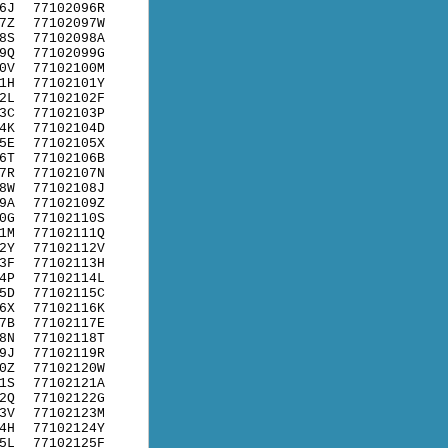
6J
77102096R
7Z
77102097W
8S
77102098A
9Q
77102099G
0V
77102100M
1H
77102101Y
2L
77102102F
3C
77102103P
4K
77102104D
5E
77102105X
6T
77102106B
7R
77102107N
8W
77102108J
9A
77102109Z
0G
77102110S
1M
77102111Q
2Y
77102112V
3F
77102113H
4P
77102114L
5D
77102115C
6X
77102116K
7B
77102117E
8N
77102118T
9J
77102119R
0Z
77102120W
1S
77102121A
2Q
77102122G
3V
77102123M
4H
77102124Y
5L
77102125F