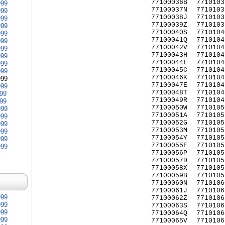
77100036B
7710103
999
77100037N
7710103
999
77100038J
7710103
999
77100039Z
7710103
999
77100040S
7710104
999
77100041Q
7710104
999
77100042V
7710104
999
77100043H
7710104
999
77100044L
7710104
999
77100045C
7710104
999
77100046K
7710104
999
77100047E
7710104
999
77100048T
7710104
999
77100049R
7710104
999
77100050W
7710105
999
77100051A
7710105
999
77100052G
7710105
999
77100053M
7710105
999
77100054Y
7710105
999
77100055F
7710105
999
77100056P
7710105
77100057D
7710105
77100058X
7710105
77100059B
7710105
77100060N
7710106
77100061J
7710106
999
77100062Z
7710106
999
77100063S
7710106
999
77100064Q
7710106
999
77100065V
7710106