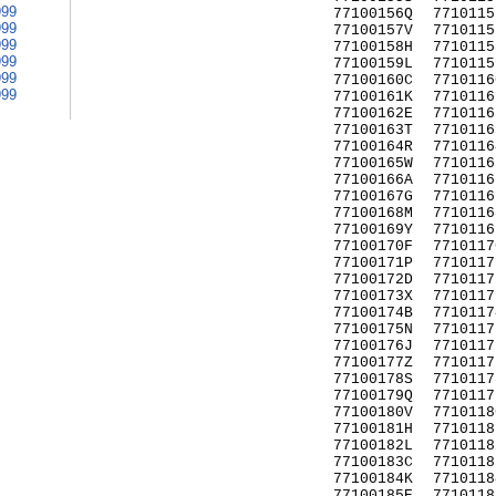
999
77100156Q
7710115
999
77100157V
7710115
999
77100158H
7710115
999
77100159L
7710115
999
77100160C
7710116
999
77100161K
7710116
77100162E
7710116
77100163T
7710116
77100164R
7710116
77100165W
7710116
77100166A
7710116
77100167G
7710116
77100168M
7710116
77100169Y
7710116
77100170F
7710117
77100171P
7710117
77100172D
7710117
77100173X
7710117
77100174B
7710117
77100175N
7710117
77100176J
7710117
77100177Z
7710117
77100178S
7710117
77100179Q
7710117
77100180V
7710118
77100181H
7710118
77100182L
7710118
77100183C
7710118
77100184K
7710118
77100185E
7710118