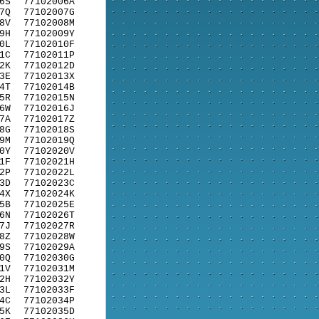
6S
77102006A
7Q
77102007G
8V
77102008M
9H
77102009Y
0L
77102010F
1C
77102011P
2K
77102012D
3E
77102013X
4T
77102014B
5R
77102015N
6W
77102016J
7A
77102017Z
8G
77102018S
9M
77102019Q
0Y
77102020V
1F
77102021H
2P
77102022L
3D
77102023C
4X
77102024K
5B
77102025E
6N
77102026T
7J
77102027R
8Z
77102028W
9S
77102029A
0Q
77102030G
1V
77102031M
2H
77102032Y
3L
77102033F
4C
77102034P
5K
77102035D