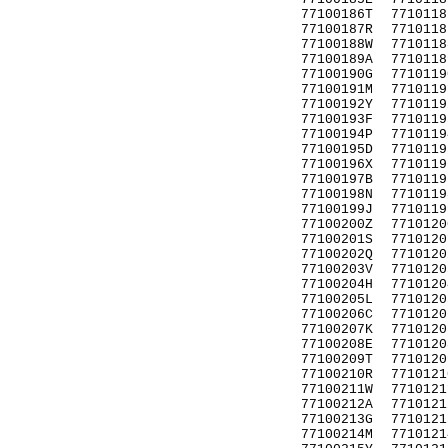
77100186T
7710118
77100187R
7710118
77100188W
7710118
77100189A
7710118
77100190G
7710119
77100191M
7710119
77100192Y
7710119
77100193F
7710119
77100194P
7710119
77100195D
7710119
77100196X
7710119
77100197B
7710119
77100198N
7710119
77100199J
7710119
77100200Z
7710120
77100201S
7710120
77100202Q
7710120
77100203V
7710120
77100204H
7710120
77100205L
7710120
77100206C
7710120
77100207K
7710120
77100208E
7710120
77100209T
7710120
77100210R
7710121
77100211W
7710121
77100212A
7710121
77100213G
7710121
77100214M
7710121