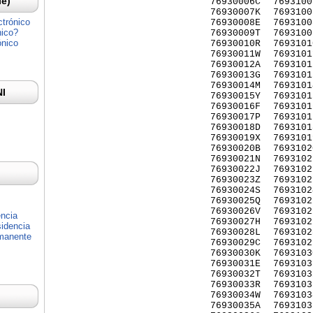
Ie)
76930006C
7693100
76930007K
7693100
ctrónico
76930008E
7693100
nico?
76930009T
7693100
ónico
76930010R
7693101
76930011W
7693101
76930012A
7693101
76930013G
7693101
76930014M
7693101
NI
76930015Y
7693101
76930016F
7693101
76930017P
7693101
76930018D
7693101
76930019X
7693101
76930020B
7693102
76930021N
7693102
76930022J
7693102
76930023Z
7693102
76930024S
7693102
76930025Q
7693102
76930026V
7693102
encia
76930027H
7693102
idencia
76930028L
7693102
rmanente
76930029C
7693102
76930030K
7693103
76930031E
7693103
76930032T
7693103
76930033R
7693103
76930034W
7693103
76930035A
7693103