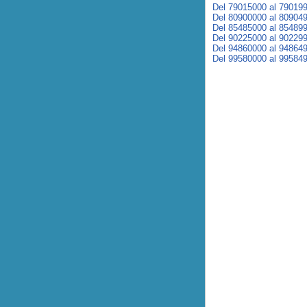
Del 79015000 al 79019
Del 80900000 al 80904
Del 85485000 al 85489
Del 90225000 al 90229
Del 94860000 al 94864
Del 99580000 al 99584