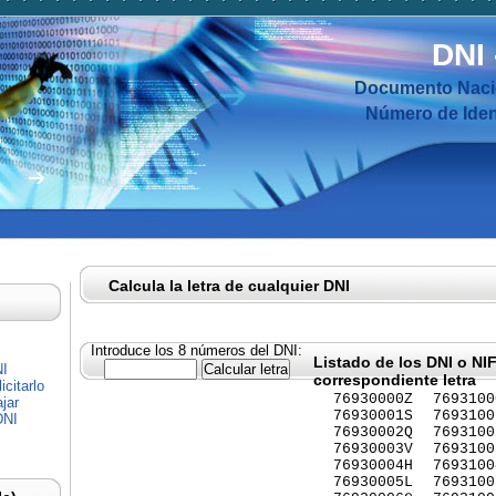
DNI
Documento Nacio
Número de Ident
Calcula la letra de cualquier DNI
Introduce los 8 números del DNI:
Listado de los DNI o NI
NI
correspondiente letra
citarlo
76930000Z
7693100
jar
76930001S
7693100
DNI
76930002Q
7693100
76930003V
7693100
76930004H
7693100
76930005L
7693100