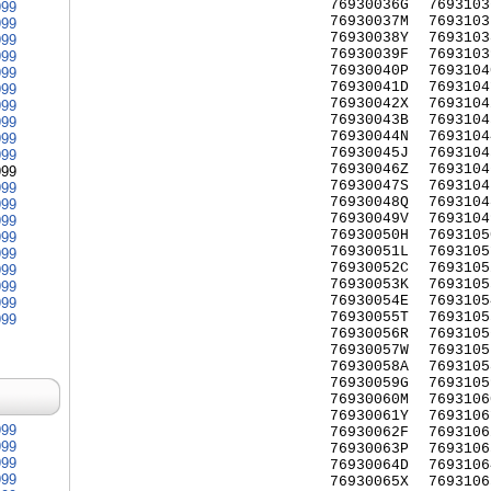
76930036G
7693103
999
76930037M
7693103
999
76930038Y
7693103
999
76930039F
7693103
999
76930040P
7693104
999
76930041D
7693104
999
76930042X
7693104
999
76930043B
7693104
999
76930044N
7693104
999
76930045J
7693104
999
76930046Z
7693104
999
76930047S
7693104
999
76930048Q
7693104
999
76930049V
7693104
999
76930050H
7693105
999
76930051L
7693105
999
76930052C
7693105
999
76930053K
7693105
999
76930054E
7693105
999
76930055T
7693105
999
76930056R
7693105
76930057W
7693105
76930058A
7693105
76930059G
7693105
76930060M
7693106
76930061Y
7693106
999
76930062F
7693106
999
76930063P
7693106
999
76930064D
7693106
999
76930065X
7693106