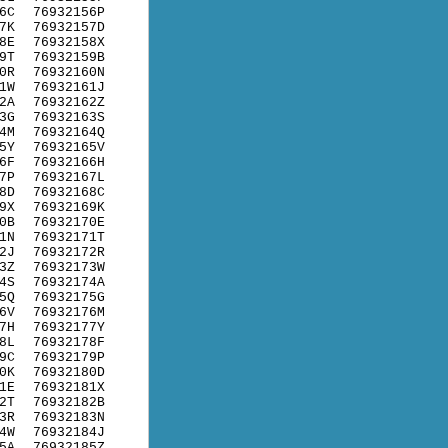
6C
76932156P
7K
76932157D
8E
76932158X
9T
76932159B
0R
76932160N
1W
76932161J
2A
76932162Z
3G
76932163S
4M
76932164Q
5Y
76932165V
6F
76932166H
7P
76932167L
8D
76932168C
9X
76932169K
0B
76932170E
1N
76932171T
2J
76932172R
3Z
76932173W
4S
76932174A
5Q
76932175G
6V
76932176M
7H
76932177Y
8L
76932178F
9C
76932179P
0K
76932180D
1E
76932181X
2T
76932182B
3R
76932183N
4W
76932184J
5A
76932185Z