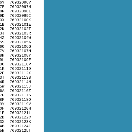
6Y
76932096V
7F
76932097H
8P
76932098L
9D
76932099C
0X
76932100K
1B
76932101E
2N
76932102T
3J
76932103R
4Z
76932104W
5S
76932105A
6Q
76932106G
7V
76932107M
8H
76932108Y
9L
76932109F
0C
76932110P
1K
76932111D
2E
76932112X
3T
76932113B
4R
76932114N
5W
76932115J
6A
76932116Z
7G
76932117S
8M
76932118Q
9Y
76932119V
0F
76932120H
1P
76932121L
2D
76932122C
3X
76932123K
4B
76932124E
5N
76932125T