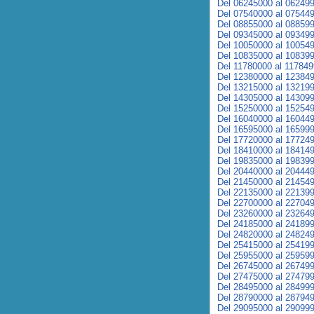
Del 06245000 al 06249
Del 07540000 al 07544
Del 08855000 al 08859
Del 09345000 al 09349
Del 10050000 al 10054
Del 10835000 al 10839
Del 11780000 al 11784
Del 12380000 al 12384
Del 13215000 al 13219
Del 14305000 al 14309
Del 15250000 al 15254
Del 16040000 al 16044
Del 16595000 al 16599
Del 17720000 al 17724
Del 18410000 al 18414
Del 19835000 al 19839
Del 20440000 al 20444
Del 21450000 al 21454
Del 22135000 al 22139
Del 22700000 al 22704
Del 23260000 al 23264
Del 24185000 al 24189
Del 24820000 al 24824
Del 25415000 al 25419
Del 25955000 al 25959
Del 26745000 al 26749
Del 27475000 al 27479
Del 28495000 al 28499
Del 28790000 al 28794
Del 29095000 al 29099