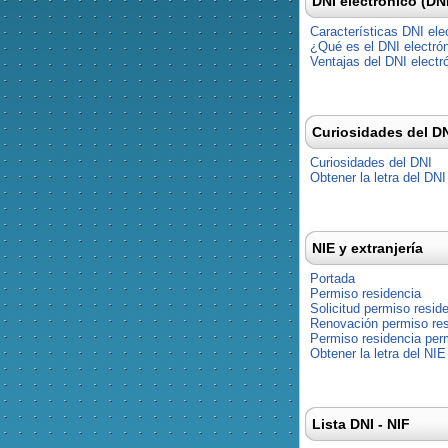
DNI electrónico (DN
Características DNI ele
¿Qué es el DNI electró
Ventajas del DNI electr
Curiosidades del D
Curiosidades del DNI
Obtener la letra del DNI
NIE y extranjería
Portada
Permiso residencia
Solicitud permiso resid
Renovación permiso res
Permiso residencia pe
Obtener la letra del NIE
Lista DNI - NIF