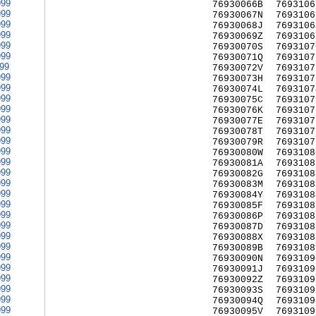
999
76930066B
7693106
999
76930067N
7693106
999
76930068J
7693106
999
76930069Z
7693106
999
76930070S
7693107
999
76930071Q
7693107
999
76930072V
7693107
999
76930073H
7693107
999
76930074L
7693107
999
76930075C
7693107
999
76930076K
7693107
999
76930077E
7693107
999
76930078T
7693107
999
76930079R
7693107
999
76930080W
7693108
999
76930081A
7693108
999
76930082G
7693108
999
76930083M
7693108
999
76930084Y
7693108
999
76930085F
7693108
999
76930086P
7693108
999
76930087D
7693108
999
76930088X
7693108
999
76930089B
7693108
999
76930090N
7693109
999
76930091J
7693109
999
76930092Z
7693109
999
76930093S
7693109
999
76930094Q
7693109
999
76930095V
7693109