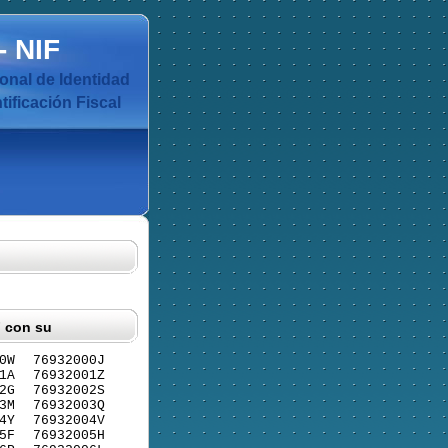
-
NIF
nal de Identidad
ificación Fiscal
F con su
0W
76932000J
1A
76932001Z
2G
76932002S
3M
76932003Q
4Y
76932004V
5F
76932005H