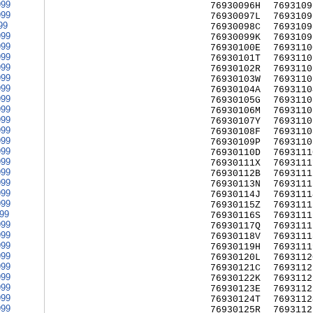
999
76930096H
7693109
999
76930097L
7693109
99
76930098C
7693109
999
76930099K
7693109
999
76930100E
7693110
999
76930101T
7693110
999
76930102R
7693110
999
76930103W
7693110
999
76930104A
7693110
999
76930105G
7693110
999
76930106M
7693110
999
76930107Y
7693110
999
76930108F
7693110
999
76930109P
7693110
999
76930110D
7693111
999
76930111X
7693111
999
76930112B
7693111
999
76930113N
7693111
999
76930114J
7693111
999
76930115Z
7693111
999
76930116S
7693111
999
76930117Q
7693111
999
76930118V
7693111
999
76930119H
7693111
999
76930120L
7693112
999
76930121C
7693112
999
76930122K
7693112
999
76930123E
7693112
999
76930124T
7693112
999
76930125R
7693112