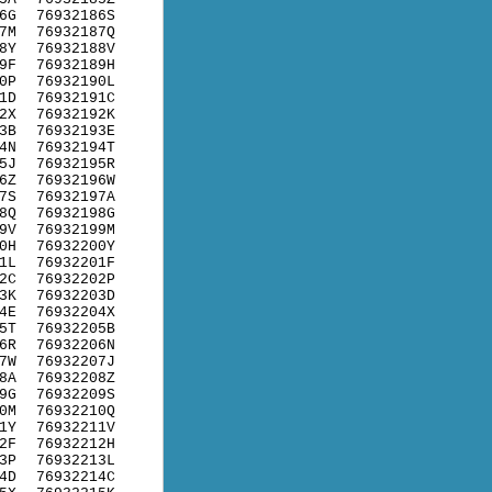
6G
76932186S
7M
76932187Q
8Y
76932188V
9F
76932189H
0P
76932190L
1D
76932191C
2X
76932192K
3B
76932193E
4N
76932194T
5J
76932195R
6Z
76932196W
7S
76932197A
8Q
76932198G
9V
76932199M
0H
76932200Y
1L
76932201F
2C
76932202P
3K
76932203D
4E
76932204X
5T
76932205B
6R
76932206N
7W
76932207J
8A
76932208Z
9G
76932209S
0M
76932210Q
1Y
76932211V
2F
76932212H
3P
76932213L
4D
76932214C