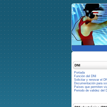
DNI
Portada
Función del DNI
Solicitar y renovar el D
Documentación para soli
Países que permiten via
Periodo de validez del 