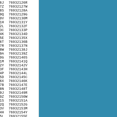
6J
76932126R
7Z
76932127W
8S
76932128A
9Q
76932129G
0V
76932130M
1H
76932131Y
2L
76932132F
3C
76932133P
4K
76932134D
5E
76932135X
6T
76932136B
7R
76932137N
8W
76932138J
9A
76932139Z
0G
76932140S
1M
76932141Q
2Y
76932142V
3F
76932143H
4P
76932144L
5D
76932145C
6X
76932146K
7B
76932147E
8N
76932148T
9J
76932149R
0Z
76932150W
1S
76932151A
2Q
76932152G
3V
76932153M
4H
76932154Y
5L
76932155F