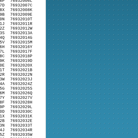
6P
76932006L
7D
76932007C
8X
76932008K
9B
76932009E
0N
76932010T
1J
76932011R
2Z
76932012W
3S
76932013A
4Q
76932014G
5V
76932015M
6H
76932016Y
7L
76932017F
8C
76932018P
9K
76932019D
0E
76932020X
1T
76932021B
2R
76932022N
3W
76932023J
4A
76932024Z
5G
76932025S
6M
76932026Q
7Y
76932027V
8F
76932028H
9P
76932029L
0D
76932030C
1X
76932031K
2B
76932032E
3N
76932033T
4J
76932034R
5Z
76932035W