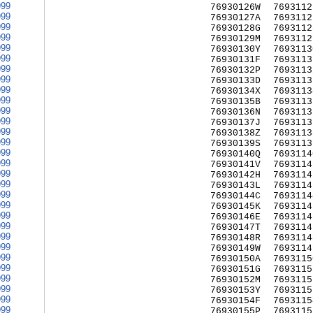
999
76930126W
7693112
999
76930127A
7693112
999
76930128G
7693112
999
76930129M
7693112
999
76930130Y
7693113
999
76930131F
7693113
999
76930132P
7693113
999
76930133D
7693113
999
76930134X
7693113
999
76930135B
7693113
999
76930136N
7693113
999
76930137J
7693113
999
76930138Z
7693113
999
76930139S
7693113
999
76930140Q
7693114
999
76930141V
7693114
999
76930142H
7693114
999
76930143L
7693114
999
76930144C
7693114
999
76930145K
7693114
999
76930146E
7693114
999
76930147T
7693114
999
76930148R
7693114
999
76930149W
7693114
999
76930150A
7693115
999
76930151G
7693115
999
76930152M
7693115
999
76930153Y
7693115
999
76930154F
7693115
999
76930155P
7693115