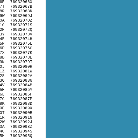
6E
76932066X
7T
76932067B
8R
76932068N
9W
76932069J
0A
76932070Z
1G
76932071S
2M
76932072Q
3Y
76932073V
4F
76932074H
5P
76932075L
6D
76932076C
7X
76932077K
8B
76932078E
9N
76932079T
0J
76932080R
1Z
76932081W
2S
76932082A
3Q
76932083G
4V
76932084M
5H
76932085Y
6L
76932086F
7C
76932087P
8K
76932088D
9E
76932089X
0T
76932090B
1R
76932091N
2W
76932092J
3A
76932093Z
4G
76932094S
5M
76932095Q