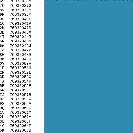
6S
76932036A
7Q
76932037G
8V
76932038M
9H
76932039Y
0L
76932040F
1C
76932041P
2K
76932042D
3E
76932043X
4T
76932044B
5R
76932045N
6W
76932046J
7A
76932047Z
8G
76932048S
9M
76932049Q
0Y
76932050V
1F
76932051H
2P
76932052L
3D
76932053C
4X
76932054K
5B
76932055E
6N
76932056T
7J
76932057R
8Z
76932058W
9S
76932059A
0Q
76932060G
1V
76932061M
2H
76932062Y
3L
76932063F
4C
76932064P
5K
76932065D