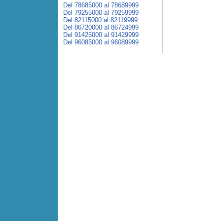
Del 78685000 al 78689999
Del 79255000 al 79259999
Del 82115000 al 82119999
Del 86720000 al 86724999
Del 91425000 al 91429999
Del 96085000 al 96089999