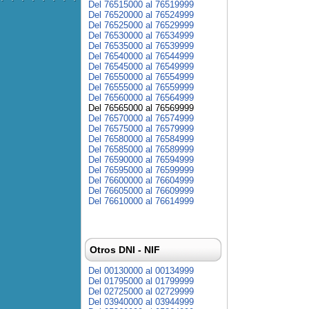
Del 76515000 al 76519999
Del 76520000 al 76524999
Del 76525000 al 76529999
Del 76530000 al 76534999
Del 76535000 al 76539999
Del 76540000 al 76544999
Del 76545000 al 76549999
Del 76550000 al 76554999
Del 76555000 al 76559999
Del 76560000 al 76564999
Del 76565000 al 76569999
Del 76570000 al 76574999
Del 76575000 al 76579999
Del 76580000 al 76584999
Del 76585000 al 76589999
Del 76590000 al 76594999
Del 76595000 al 76599999
Del 76600000 al 76604999
Del 76605000 al 76609999
Del 76610000 al 76614999
Otros DNI - NIF
Del 00130000 al 00134999
Del 01795000 al 01799999
Del 02725000 al 02729999
Del 03940000 al 03944999