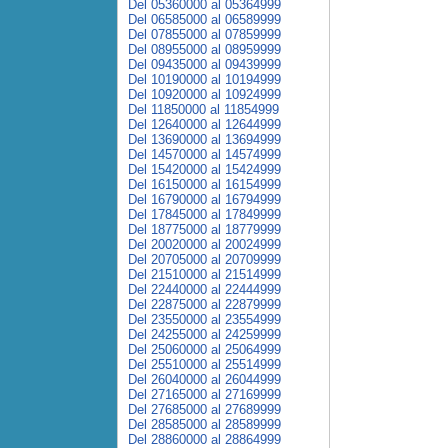
Del 05360000 al 05364999
Del 06585000 al 06589999
Del 07855000 al 07859999
Del 08955000 al 08959999
Del 09435000 al 09439999
Del 10190000 al 10194999
Del 10920000 al 10924999
Del 11850000 al 11854999
Del 12640000 al 12644999
Del 13690000 al 13694999
Del 14570000 al 14574999
Del 15420000 al 15424999
Del 16150000 al 16154999
Del 16790000 al 16794999
Del 17845000 al 17849999
Del 18775000 al 18779999
Del 20020000 al 20024999
Del 20705000 al 20709999
Del 21510000 al 21514999
Del 22440000 al 22444999
Del 22875000 al 22879999
Del 23550000 al 23554999
Del 24255000 al 24259999
Del 25060000 al 25064999
Del 25510000 al 25514999
Del 26040000 al 26044999
Del 27165000 al 27169999
Del 27685000 al 27689999
Del 28585000 al 28589999
Del 28860000 al 28864999