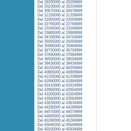
Del 29205000 al 29209999
Del 30230000 al 30234999
Del 30675000 al 30679999
Del 31335000 al 31339999
Del 32055000 al 32059999
Del 32765000 al 32769999
Del 33345000 al 33349999
Del 33885000 al 33889999
Del 34700000 al 34704999
Del 35055000 al 35059999
Del 35990000 al 35994999
Del 36730000 al 36734999
Del 37690000 al 37694999
Del 38550000 al 38554999
Del 39430000 al 39434999
Del 40255000 al 40259999
Del 40805000 al 40809999
Del 41335000 al 41339999
Del 41890000 al 41894999
Del 42410000 al 42414999
Del 42950000 al 42954999
Del 43200000 al 43204999
Del 43560000 al 43564999
Del 43830000 al 43834999
Del 44285000 al 44289999
Del 44570000 al 44574999
Del 44845000 al 44849999
Del 45290000 al 45294999
Del 45645000 al 45649999
Del 45930000 al 45934999