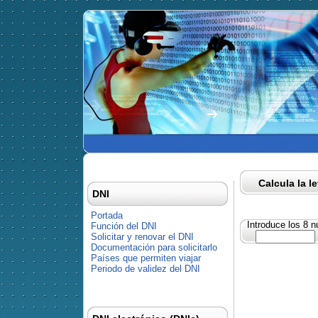
Calcula la l
DNI
Portada
Introduce los 8 
Función del DNI
Solicitar y renovar el DNI
Documentación para solicitarlo
Países que permiten viajar
Periodo de validez del DNI