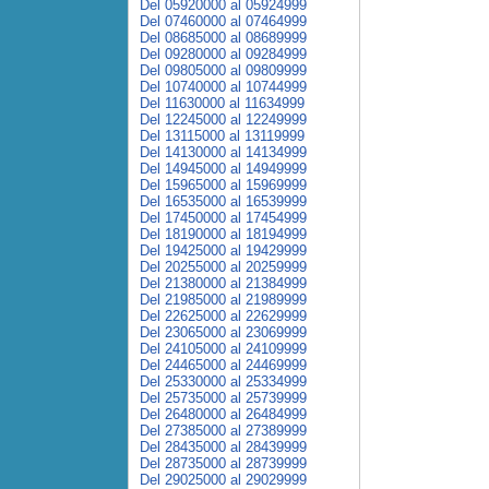
Del 05920000 al 05924999
Del 07460000 al 07464999
Del 08685000 al 08689999
Del 09280000 al 09284999
Del 09805000 al 09809999
Del 10740000 al 10744999
Del 11630000 al 11634999
Del 12245000 al 12249999
Del 13115000 al 13119999
Del 14130000 al 14134999
Del 14945000 al 14949999
Del 15965000 al 15969999
Del 16535000 al 16539999
Del 17450000 al 17454999
Del 18190000 al 18194999
Del 19425000 al 19429999
Del 20255000 al 20259999
Del 21380000 al 21384999
Del 21985000 al 21989999
Del 22625000 al 22629999
Del 23065000 al 23069999
Del 24105000 al 24109999
Del 24465000 al 24469999
Del 25330000 al 25334999
Del 25735000 al 25739999
Del 26480000 al 26484999
Del 27385000 al 27389999
Del 28435000 al 28439999
Del 28735000 al 28739999
Del 29025000 al 29029999