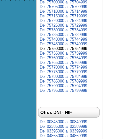
Del 75700000 al 75704999
Del 75705000 al 75709999
Del 75710000 al 75714999
Del 75715000 al 75719999
Del 75720000 al 75724999
Del 75725000 al 75729999
Del 75730000 al 75734999
Del 75735000 al 75739999
Del 75740000 al 75744999
Del 75745000 al 75749999
Del 75750000 al 75754999
Del 75755000 al 75759999
Del 75760000 al 75764999
Del 75765000 al 75769999
Del 75770000 al 75774999
Del 75775000 al 75779999
Del 75780000 al 75784999
Del 75785000 al 75789999
Del 75790000 al 75794999
Del 75795000 al 75799999
Otros DNI - NIF
Del 00845000 al 00849999
Del 02385000 al 02389999
Del 03395000 al 03399999
Del 04865000 al 04869999