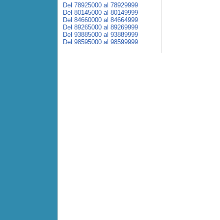
Del 78925000 al 78929999
Del 80145000 al 80149999
Del 84660000 al 84664999
Del 89265000 al 89269999
Del 93885000 al 93889999
Del 98595000 al 98599999