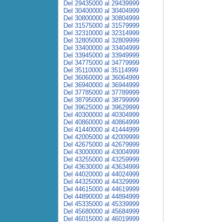
Del 29435000 al 29439999
Del 30400000 al 30404999
Del 30800000 al 30804999
Del 31575000 al 31579999
Del 32310000 al 32314999
Del 32805000 al 32809999
Del 33400000 al 33404999
Del 33945000 al 33949999
Del 34775000 al 34779999
Del 35110000 al 35114999
Del 36060000 al 36064999
Del 36940000 al 36944999
Del 37785000 al 37789999
Del 38795000 al 38799999
Del 39625000 al 39629999
Del 40300000 al 40304999
Del 40860000 al 40864999
Del 41440000 al 41444999
Del 42005000 al 42009999
Del 42675000 al 42679999
Del 43000000 al 43004999
Del 43255000 al 43259999
Del 43630000 al 43634999
Del 44020000 al 44024999
Del 44325000 al 44329999
Del 44615000 al 44619999
Del 44890000 al 44894999
Del 45335000 al 45339999
Del 45680000 al 45684999
Del 46015000 al 46019999