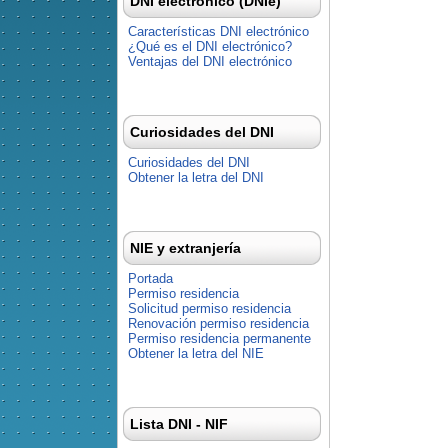
DNI electrónico (DNIe)
Características DNI electrónico
¿Qué es el DNI electrónico?
Ventajas del DNI electrónico
Curiosidades del DNI
Curiosidades del DNI
Obtener la letra del DNI
NIE y extranjería
Portada
Permiso residencia
Solicitud permiso residencia
Renovación permiso residencia
Permiso residencia permanente
Obtener la letra del NIE
Lista DNI - NIF