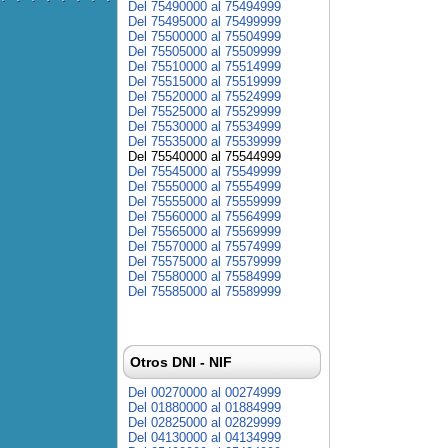
Del 75490000 al 75494999
Del 75495000 al 75499999
Del 75500000 al 75504999
Del 75505000 al 75509999
Del 75510000 al 75514999
Del 75515000 al 75519999
Del 75520000 al 75524999
Del 75525000 al 75529999
Del 75530000 al 75534999
Del 75535000 al 75539999
Del 75540000 al 75544999
Del 75545000 al 75549999
Del 75550000 al 75554999
Del 75555000 al 75559999
Del 75560000 al 75564999
Del 75565000 al 75569999
Del 75570000 al 75574999
Del 75575000 al 75579999
Del 75580000 al 75584999
Del 75585000 al 75589999
Otros DNI - NIF
Del 00270000 al 00274999
Del 01880000 al 01884999
Del 02825000 al 02829999
Del 04130000 al 04134999