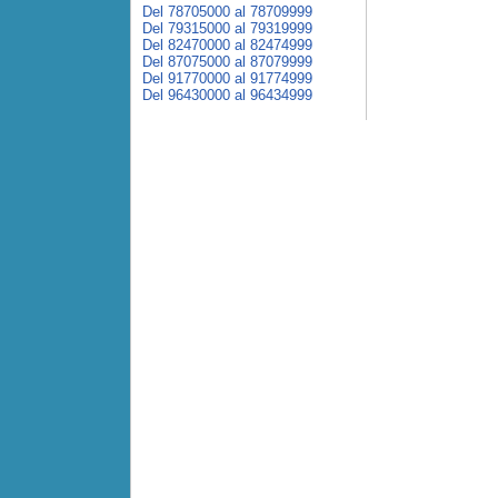
Del 78705000 al 78709999
Del 79315000 al 79319999
Del 82470000 al 82474999
Del 87075000 al 87079999
Del 91770000 al 91774999
Del 96430000 al 96434999