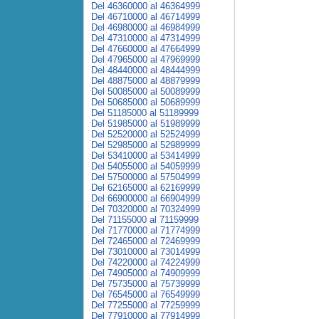
Del 46360000 al 46364999
Del 46710000 al 46714999
Del 46980000 al 46984999
Del 47310000 al 47314999
Del 47660000 al 47664999
Del 47965000 al 47969999
Del 48440000 al 48444999
Del 48875000 al 48879999
Del 50085000 al 50089999
Del 50685000 al 50689999
Del 51185000 al 51189999
Del 51985000 al 51989999
Del 52520000 al 52524999
Del 52985000 al 52989999
Del 53410000 al 53414999
Del 54055000 al 54059999
Del 57500000 al 57504999
Del 62165000 al 62169999
Del 66900000 al 66904999
Del 70320000 al 70324999
Del 71155000 al 71159999
Del 71770000 al 71774999
Del 72465000 al 72469999
Del 73010000 al 73014999
Del 74220000 al 74224999
Del 74905000 al 74909999
Del 75735000 al 75739999
Del 76545000 al 76549999
Del 77255000 al 77259999
Del 77910000 al 77914999