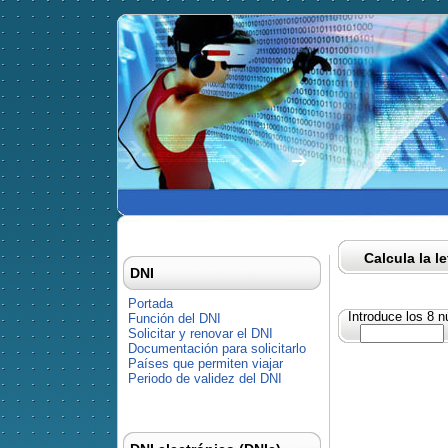
Calcula la l
DNI
Portada
Introduce los 8 
Función del DNI
Solicitar y renovar el DNI
Documentación para solicitarlo
Países que permiten viajar
Periodo de validez del DNI