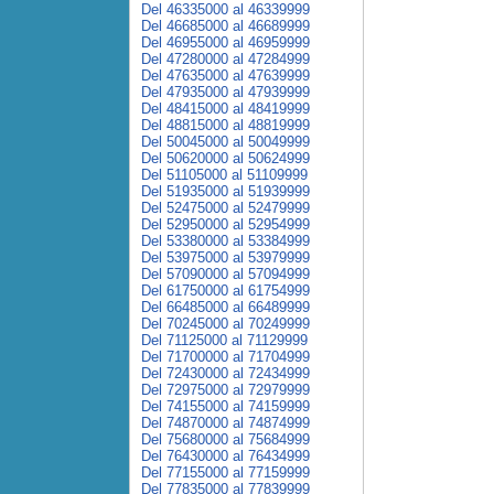
Del 46335000 al 46339999
Del 46685000 al 46689999
Del 46955000 al 46959999
Del 47280000 al 47284999
Del 47635000 al 47639999
Del 47935000 al 47939999
Del 48415000 al 48419999
Del 48815000 al 48819999
Del 50045000 al 50049999
Del 50620000 al 50624999
Del 51105000 al 51109999
Del 51935000 al 51939999
Del 52475000 al 52479999
Del 52950000 al 52954999
Del 53380000 al 53384999
Del 53975000 al 53979999
Del 57090000 al 57094999
Del 61750000 al 61754999
Del 66485000 al 66489999
Del 70245000 al 70249999
Del 71125000 al 71129999
Del 71700000 al 71704999
Del 72430000 al 72434999
Del 72975000 al 72979999
Del 74155000 al 74159999
Del 74870000 al 74874999
Del 75680000 al 75684999
Del 76430000 al 76434999
Del 77155000 al 77159999
Del 77835000 al 77839999