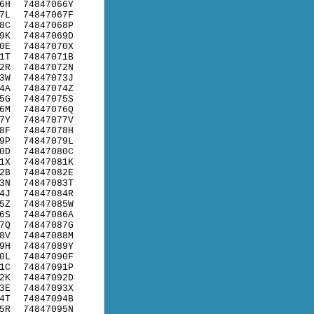
6H
74847066Y
7L
74847067F
8C
74847068P
9K
74847069D
0E
74847070X
1T
74847071B
2R
74847072N
3W
74847073J
4A
74847074Z
5G
74847075S
6M
74847076Q
7Y
74847077V
8F
74847078H
9P
74847079L
0D
74847080C
1X
74847081K
2B
74847082E
3N
74847083T
4J
74847084R
5Z
74847085W
6S
74847086A
7Q
74847087G
8V
74847088M
9H
74847089Y
0L
74847090F
1C
74847091P
2K
74847092D
3E
74847093X
4T
74847094B
5R
74847095N