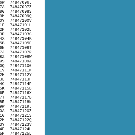
6W
74847096J
7A
74847097Z
8G
74847098S
9M
74847099Q
0Y
74847100V
1F
74847101H
2P
74847102L
3D
74847103C
4X
74847104K
5B
74847105E
6N
74847106T
7J
74847107R
8Z
74847108W
9S
74847109A
0Q
74847110G
1V
74847111M
2H
74847112Y
3L
74847113F
4C
74847114P
5K
74847115D
6E
74847116X
7T
74847117B
8R
74847118N
9W
74847119J
0A
74847120Z
1G
74847121S
2M
74847122Q
3Y
74847123V
4F
74847124H
5P
74847125L