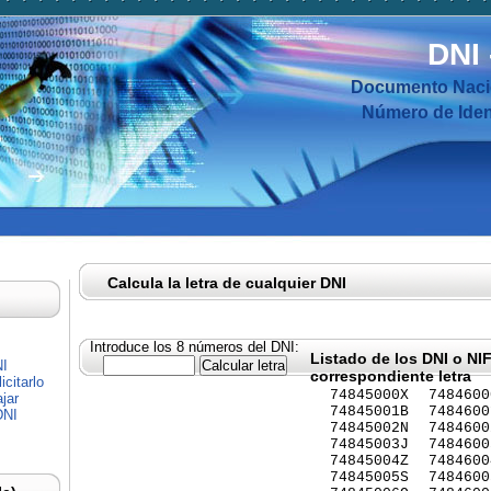
DNI
Documento Nacio
Número de Ident
Calcula la letra de cualquier DNI
Introduce los 8 números del DNI:
Listado de los DNI o NI
NI
correspondiente letra
citarlo
74845000X
7484600
jar
74845001B
7484600
DNI
74845002N
7484600
74845003J
7484600
74845004Z
7484600
74845005S
7484600