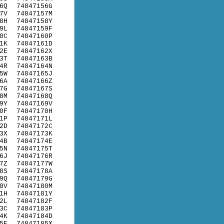
6Q
74847156G
7V
74847157M
8H
74847158Y
9L
74847159F
0C
74847160P
1K
74847161D
2E
74847162X
3T
74847163B
4R
74847164N
5W
74847165J
6A
74847166Z
7G
74847167S
8M
74847168Q
9Y
74847169V
0F
74847170H
1P
74847171L
2D
74847172C
3X
74847173K
4B
74847174E
5N
74847175T
6J
74847176R
7Z
74847177W
8S
74847178A
9Q
74847179G
0V
74847180M
1H
74847181Y
2L
74847182F
3C
74847183P
4K
74847184D
5E
74847185X