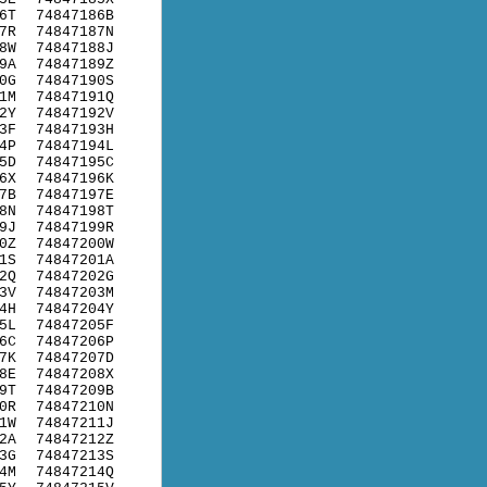
6T
74847186B
7R
74847187N
8W
74847188J
9A
74847189Z
0G
74847190S
1M
74847191Q
2Y
74847192V
3F
74847193H
4P
74847194L
5D
74847195C
6X
74847196K
7B
74847197E
8N
74847198T
9J
74847199R
0Z
74847200W
1S
74847201A
2Q
74847202G
3V
74847203M
4H
74847204Y
5L
74847205F
6C
74847206P
7K
74847207D
8E
74847208X
9T
74847209B
0R
74847210N
1W
74847211J
2A
74847212Z
3G
74847213S
4M
74847214Q