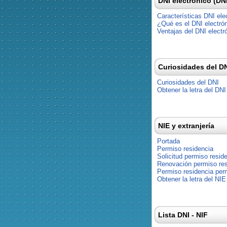
DNI electrónico (DN
Características DNI ele
¿Qué es el DNI electró
Ventajas del DNI electr
Curiosidades del D
Curiosidades del DNI
Obtener la letra del DNI
NIE y extranjería
Portada
Permiso residencia
Solicitud permiso resid
Renovación permiso res
Permiso residencia pe
Obtener la letra del NIE
Lista DNI - NIF