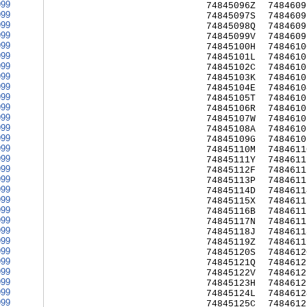
999
74845096Z
7484609
999
74845097S
7484609
999
74845098Q
7484609
999
74845099V
7484609
999
74845100H
7484610
999
74845101L
7484610
999
74845102C
7484610
999
74845103K
7484610
999
74845104E
7484610
999
74845105T
7484610
999
74845106R
7484610
999
74845107W
7484610
999
74845108A
7484610
999
74845109G
7484610
999
74845110M
7484611
999
74845111Y
7484611
999
74845112F
7484611
999
74845113P
7484611
999
74845114D
7484611
999
74845115X
7484611
999
74845116B
7484611
999
74845117N
7484611
999
74845118J
7484611
999
74845119Z
7484611
999
74845120S
7484612
999
74845121Q
7484612
999
74845122V
7484612
999
74845123H
7484612
999
74845124L
7484612
999
74845125C
7484612