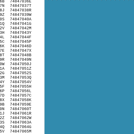
6B
74847036E
7N
74847037T
8J
74847038R
9Z
74847039W
0S
74847040A
1Q
74847041G
2V
74847042M
3H
74847043Y
4L
74847044F
5C
74847045P
6K
74847046D
7E
74847047X
8T
74847048B
9R
74847049N
0W
74847050J
1A
74847051Z
2G
74847052S
3M
74847053Q
4Y
74847054V
5F
74847055H
6P
74847056L
7D
74847057C
8X
74847058K
9B
74847059E
0N
74847060T
1J
74847061R
2Z
74847062W
3S
74847063A
4Q
74847064G
5V
74847065M