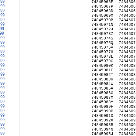
999
74845066F
7484606
999
74845067P
7484606
999
74845068D
7484606
999
74845069X
7484606
999
74845070B
7484607
999
74845071N
7484607
999
74845072J
7484607
999
74845073Z
7484607
999
74845074S
7484607
999
74845075Q
7484607
999
74845076V
7484607
999
74845077H
7484607
999
74845078L
7484607
999
74845079C
7484607
999
74845080K
7484608
999
74845081E
7484608
999
74845082T
7484608
999
74845083R
7484608
999
74845084W
7484608
999
74845085A
7484608
999
74845086G
7484608
999
74845087M
7484608
999
74845088Y
7484608
999
74845089F
7484608
999
74845090P
7484609
999
74845091D
7484609
999
74845092X
7484609
999
74845093B
7484609
999
74845094N
7484609
999
74845095J
7484609