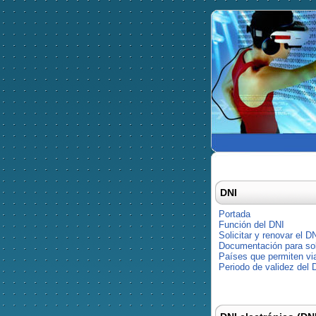
DNI
Portada
Función del DNI
Solicitar y renovar el D
Documentación para soli
Países que permiten via
Periodo de validez del 