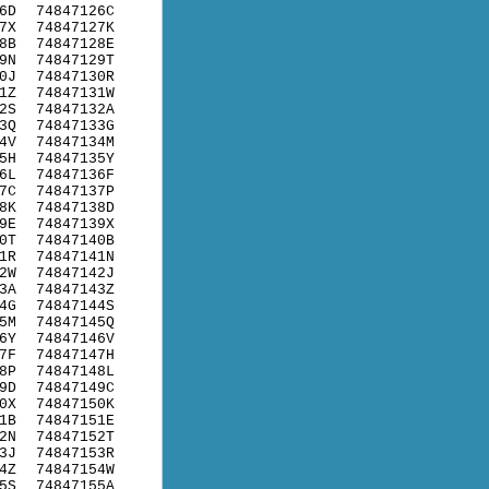
6D
74847126C
7X
74847127K
8B
74847128E
9N
74847129T
0J
74847130R
1Z
74847131W
2S
74847132A
3Q
74847133G
4V
74847134M
5H
74847135Y
6L
74847136F
7C
74847137P
8K
74847138D
9E
74847139X
0T
74847140B
1R
74847141N
2W
74847142J
3A
74847143Z
4G
74847144S
5M
74847145Q
6Y
74847146V
7F
74847147H
8P
74847148L
9D
74847149C
0X
74847150K
1B
74847151E
2N
74847152T
3J
74847153R
4Z
74847154W
5S
74847155A