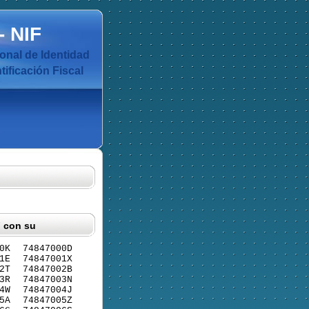
-
NIF
nal de Identidad
ificación Fiscal
F con su
0K
74847000D
1E
74847001X
2T
74847002B
3R
74847003N
4W
74847004J
5A
74847005Z