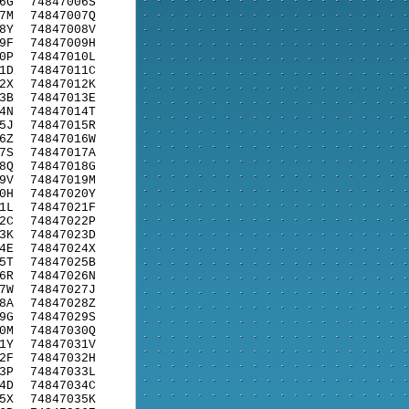
6G
74847006S
7M
74847007Q
8Y
74847008V
9F
74847009H
0P
74847010L
1D
74847011C
2X
74847012K
3B
74847013E
4N
74847014T
5J
74847015R
6Z
74847016W
7S
74847017A
8Q
74847018G
9V
74847019M
0H
74847020Y
1L
74847021F
2C
74847022P
3K
74847023D
4E
74847024X
5T
74847025B
6R
74847026N
7W
74847027J
8A
74847028Z
9G
74847029S
0M
74847030Q
1Y
74847031V
2F
74847032H
3P
74847033L
4D
74847034C
5X
74847035K