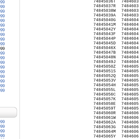
74845036T
7484603
999
74845037R
7484603
999
74845038W
7484603
999
74845039A
7484603
999
74845040G
7484604
999
74845041M
7484604
999
74845042Y
7484604
999
74845043F
7484604
999
74845044P
7484604
999
74845045D
7484604
999
74845046X
7484604
999
74845047B
7484604
999
74845048N
7484604
999
74845049J
7484604
999
74845050Z
7484605
999
74845051S
7484605
999
74845052Q
7484605
999
74845053V
7484605
999
74845054H
7484605
999
74845055L
7484605
999
74845056C
7484605
74845057K
7484605
74845058E
7484605
74845059T
7484605
74845060R
7484606
74845061W
7484606
999
74845062A
7484606
999
74845063G
7484606
999
74845064M
7484606
999
74845065Y
7484606