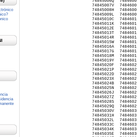
Ie)
74845006Q
7484600
74845007V
7484600
ctrónico
74845008H
7484600
nico?
74845009L
7484600
ónico
74845010C
7484601
74845011K
7484601
74845012E
7484601
74845013T
7484601
74845014R
7484601
NI
74845015W
7484601
74845016A
7484601
74845017G
7484601
74845018M
7484601
74845019Y
7484601
74845020F
7484602
74845021P
7484602
74845022D
7484602
74845023X
7484602
74845024B
7484602
74845025N
7484602
74845026J
7484602
encia
74845027Z
7484602
idencia
74845028S
7484602
rmanente
74845029Q
7484602
74845030V
7484603
74845031H
7484603
74845032L
7484603
74845033C
7484603
74845034K
7484603
74845035E
7484603