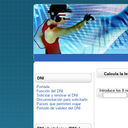
Calcula la l
DNI
Portada
Introduce los 8 
Función del DNI
Solicitar y renovar el DNI
Documentación para solicitarlo
Países que permiten viajar
Periodo de validez del DNI