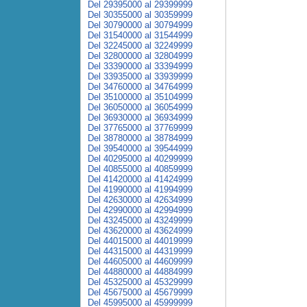
Del 29395000 al 29399999
Del 30355000 al 30359999
Del 30790000 al 30794999
Del 31540000 al 31544999
Del 32245000 al 32249999
Del 32800000 al 32804999
Del 33390000 al 33394999
Del 33935000 al 33939999
Del 34760000 al 34764999
Del 35100000 al 35104999
Del 36050000 al 36054999
Del 36930000 al 36934999
Del 37765000 al 37769999
Del 38780000 al 38784999
Del 39540000 al 39544999
Del 40295000 al 40299999
Del 40855000 al 40859999
Del 41420000 al 41424999
Del 41990000 al 41994999
Del 42630000 al 42634999
Del 42990000 al 42994999
Del 43245000 al 43249999
Del 43620000 al 43624999
Del 44015000 al 44019999
Del 44315000 al 44319999
Del 44605000 al 44609999
Del 44880000 al 44884999
Del 45325000 al 45329999
Del 45675000 al 45679999
Del 45995000 al 45999999