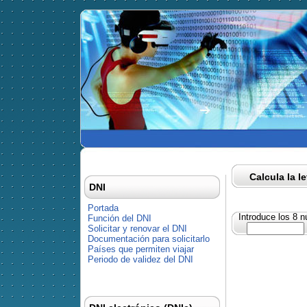
Calcula la l
DNI
Portada
Introduce los 8 
Función del DNI
Solicitar y renovar el DNI
Documentación para solicitarlo
Países que permiten viajar
Periodo de validez del DNI