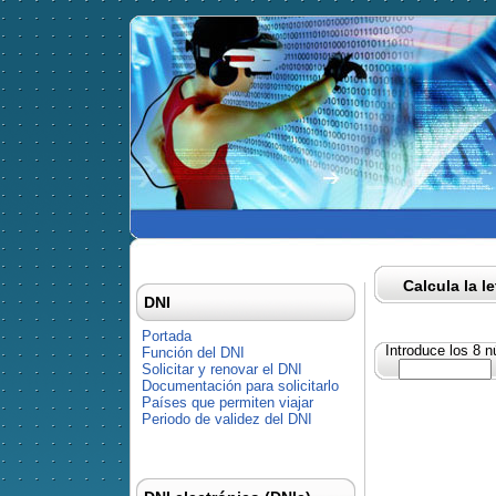
Calcula la l
DNI
Portada
Introduce los 8 
Función del DNI
Solicitar y renovar el DNI
Documentación para solicitarlo
Países que permiten viajar
Periodo de validez del DNI