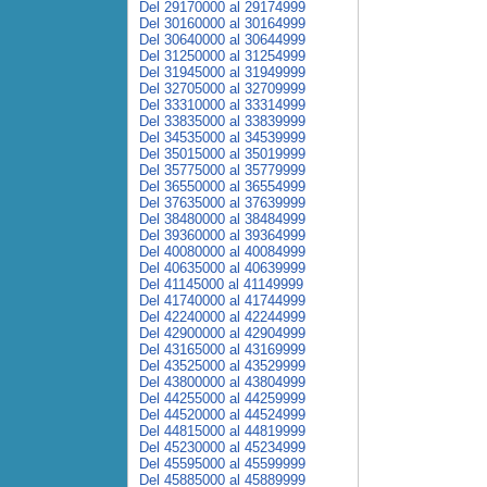
Del 29170000 al 29174999
Del 30160000 al 30164999
Del 30640000 al 30644999
Del 31250000 al 31254999
Del 31945000 al 31949999
Del 32705000 al 32709999
Del 33310000 al 33314999
Del 33835000 al 33839999
Del 34535000 al 34539999
Del 35015000 al 35019999
Del 35775000 al 35779999
Del 36550000 al 36554999
Del 37635000 al 37639999
Del 38480000 al 38484999
Del 39360000 al 39364999
Del 40080000 al 40084999
Del 40635000 al 40639999
Del 41145000 al 41149999
Del 41740000 al 41744999
Del 42240000 al 42244999
Del 42900000 al 42904999
Del 43165000 al 43169999
Del 43525000 al 43529999
Del 43800000 al 43804999
Del 44255000 al 44259999
Del 44520000 al 44524999
Del 44815000 al 44819999
Del 45230000 al 45234999
Del 45595000 al 45599999
Del 45885000 al 45889999