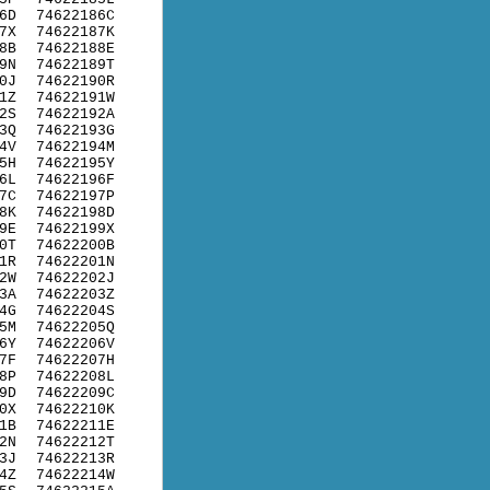
6D
74622186C
7X
74622187K
8B
74622188E
9N
74622189T
0J
74622190R
1Z
74622191W
2S
74622192A
3Q
74622193G
4V
74622194M
5H
74622195Y
6L
74622196F
7C
74622197P
8K
74622198D
9E
74622199X
0T
74622200B
1R
74622201N
2W
74622202J
3A
74622203Z
4G
74622204S
5M
74622205Q
6Y
74622206V
7F
74622207H
8P
74622208L
9D
74622209C
0X
74622210K
1B
74622211E
2N
74622212T
3J
74622213R
4Z
74622214W