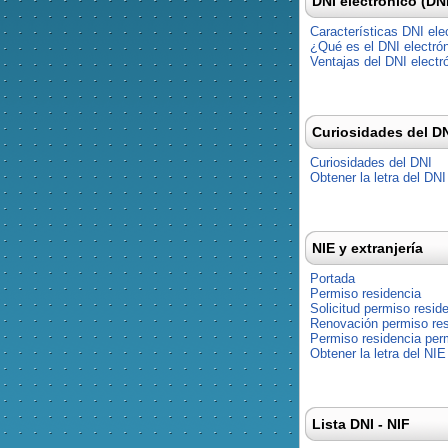
DNI electrónico (DN
Características DNI ele
¿Qué es el DNI electró
Ventajas del DNI electr
Curiosidades del D
Curiosidades del DNI
Obtener la letra del DNI
NIE y extranjería
Portada
Permiso residencia
Solicitud permiso resid
Renovación permiso res
Permiso residencia pe
Obtener la letra del NIE
Lista DNI - NIF