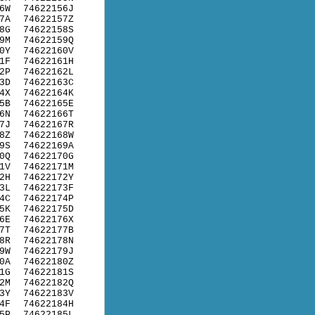
6W
74622156J
7A
74622157Z
8G
74622158S
9M
74622159Q
0Y
74622160V
1F
74622161H
2P
74622162L
3D
74622163C
4X
74622164K
5B
74622165E
6N
74622166T
7J
74622167R
8Z
74622168W
9S
74622169A
0Q
74622170G
1V
74622171M
2H
74622172Y
3L
74622173F
4C
74622174P
5K
74622175D
6E
74622176X
7T
74622177B
8R
74622178N
9W
74622179J
0A
74622180Z
1G
74622181S
2M
74622182Q
3Y
74622183V
4F
74622184H
5P
74622185L