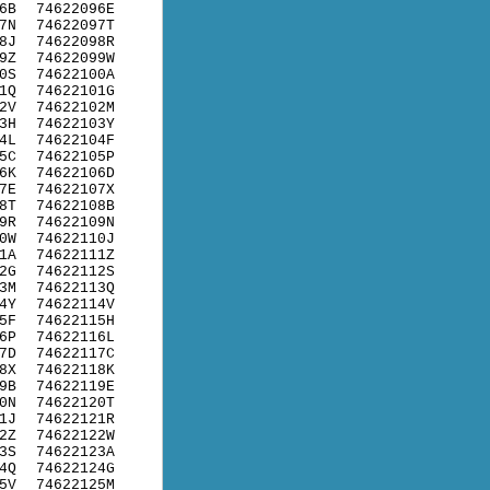
6B
74622096E
7N
74622097T
8J
74622098R
9Z
74622099W
0S
74622100A
1Q
74622101G
2V
74622102M
3H
74622103Y
4L
74622104F
5C
74622105P
6K
74622106D
7E
74622107X
8T
74622108B
9R
74622109N
0W
74622110J
1A
74622111Z
2G
74622112S
3M
74622113Q
4Y
74622114V
5F
74622115H
6P
74622116L
7D
74622117C
8X
74622118K
9B
74622119E
0N
74622120T
1J
74622121R
2Z
74622122W
3S
74622123A
4Q
74622124G
5V
74622125M