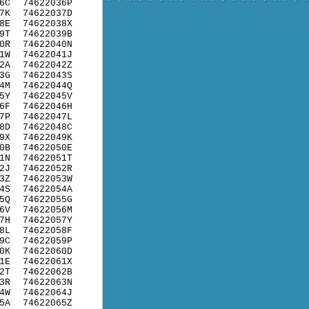
6C
74622036P
7K
74622037D
8E
74622038X
9T
74622039B
0R
74622040N
1W
74622041J
2A
74622042Z
3G
74622043S
4M
74622044Q
5Y
74622045V
6F
74622046H
7P
74622047L
8D
74622048C
9X
74622049K
0B
74622050E
1N
74622051T
2J
74622052R
3Z
74622053W
4S
74622054A
5Q
74622055G
6V
74622056M
7H
74622057Y
8L
74622058F
9C
74622059P
0K
74622060D
1E
74622061X
2T
74622062B
3R
74622063N
4W
74622064J
5A
74622065Z