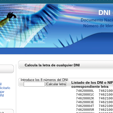
DNI
Documento Nacio
Número de Ident
Calcula la letra de cualquier DNI
Introduce los 8 números del DNI:
Listado de los DNI o NI
NI
correspondiente letra
citarlo
74620000L
7462100
jar
74620001C
7462100
DNI
74620002K
7462100
74620003E
7462100
74620004T
7462100
74620005R
7462100