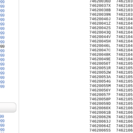
74620036D
7462103
999
74620037X
7462103
999
74620038B
7462103
999
74620039N
7462103
999
74620040J
7462104
999
74620041Z
7462104
999
74620042S
7462104
999
74620043Q
7462104
999
74620044V
7462104
999
74620045H
7462104
999
74620046L
7462104
999
74620047C
7462104
999
74620048K
7462104
999
74620049E
7462104
999
74620050T
7462105
999
74620051R
7462105
999
74620052W
7462105
999
74620053A
7462105
999
74620054G
7462105
999
74620055M
7462105
999
74620056Y
7462105
74620057F
7462105
74620058P
7462105
74620059D
7462105
74620060X
7462106
74620061B
7462106
999
74620062N
7462106
999
74620063J
7462106
999
74620064Z
7462106
999
74620065S
7462106