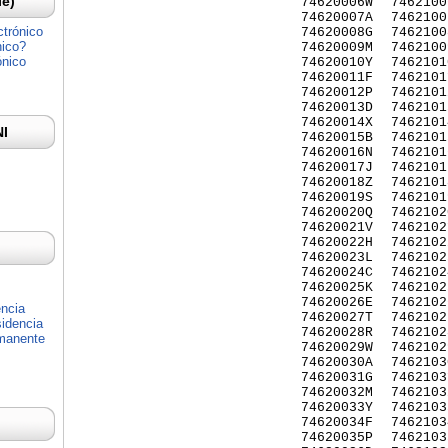
Ie)
74620006W
7462100
74620007A
7462100
ctrónico
74620008G
7462100
nico?
74620009M
7462100
ónico
74620010Y
7462101
74620011F
7462101
74620012P
7462101
74620013D
7462101
74620014X
7462101
NI
74620015B
7462101
74620016N
7462101
74620017J
7462101
74620018Z
7462101
74620019S
7462101
74620020Q
7462102
74620021V
7462102
74620022H
7462102
74620023L
7462102
74620024C
7462102
74620025K
7462102
74620026E
7462102
encia
74620027T
7462102
idencia
74620028R
7462102
rmanente
74620029W
7462102
74620030A
7462103
74620031G
7462103
74620032M
7462103
74620033Y
7462103
74620034F
7462103
74620035P
7462103