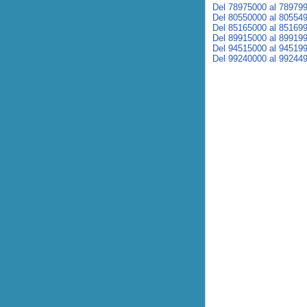
Del 78975000 al 78979
Del 80550000 al 80554
Del 85165000 al 85169
Del 89915000 al 89919
Del 94515000 al 94519
Del 99240000 al 99244