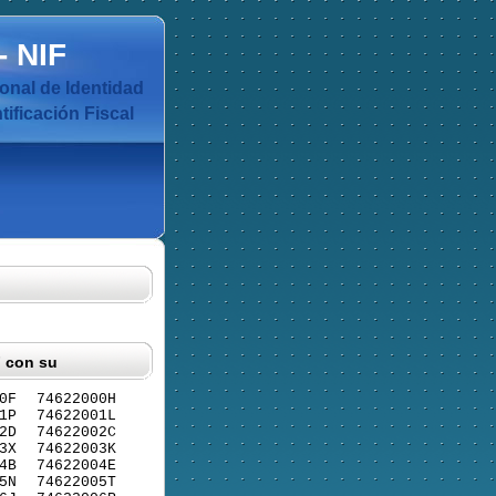
-
NIF
nal de Identidad
ificación Fiscal
F con su
0F
74622000H
1P
74622001L
2D
74622002C
3X
74622003K
4B
74622004E
5N
74622005T