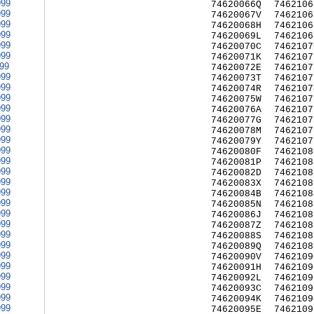
999
74620066Q
7462106
999
74620067V
7462106
999
74620068H
7462106
999
74620069L
7462106
999
74620070C
7462107
999
74620071K
7462107
999
74620072E
7462107
999
74620073T
7462107
999
74620074R
7462107
999
74620075W
7462107
999
74620076A
7462107
999
74620077G
7462107
999
74620078M
7462107
999
74620079Y
7462107
999
74620080F
7462108
999
74620081P
7462108
999
74620082D
7462108
999
74620083X
7462108
999
74620084B
7462108
999
74620085N
7462108
999
74620086J
7462108
999
74620087Z
7462108
999
74620088S
7462108
999
74620089Q
7462108
999
74620090V
7462109
999
74620091H
7462109
999
74620092L
7462109
999
74620093C
7462109
999
74620094K
7462109
999
74620095E
7462109