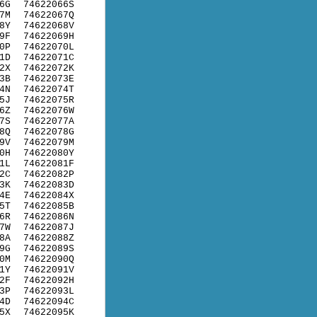
6G
74622066S
7M
74622067Q
8Y
74622068V
9F
74622069H
0P
74622070L
1D
74622071C
2X
74622072K
3B
74622073E
4N
74622074T
5J
74622075R
6Z
74622076W
7S
74622077A
8Q
74622078G
9V
74622079M
0H
74622080Y
1L
74622081F
2C
74622082P
3K
74622083D
4E
74622084X
5T
74622085B
6R
74622086N
7W
74622087J
8A
74622088Z
9G
74622089S
0M
74622090Q
1Y
74622091V
2F
74622092H
3P
74622093L
4D
74622094C
5X
74622095K