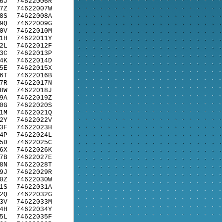
6J
74622006R
7Z
74622007W
8S
74622008A
9Q
74622009G
0V
74622010M
1H
74622011Y
2L
74622012F
3C
74622013P
4K
74622014D
5E
74622015X
6T
74622016B
7R
74622017N
8W
74622018J
9A
74622019Z
0G
74622020S
1M
74622021Q
2Y
74622022V
3F
74622023H
4P
74622024L
5D
74622025C
6X
74622026K
7B
74622027E
8N
74622028T
9J
74622029R
0Z
74622030W
1S
74622031A
2Q
74622032G
3V
74622033M
4H
74622034Y
5L
74622035F