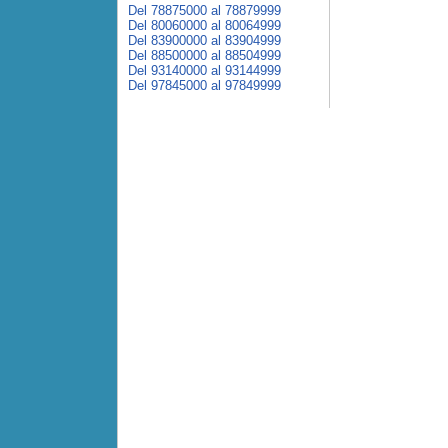
Del 78875000 al 78879999
Del 80060000 al 80064999
Del 83900000 al 83904999
Del 88500000 al 88504999
Del 93140000 al 93144999
Del 97845000 al 97849999