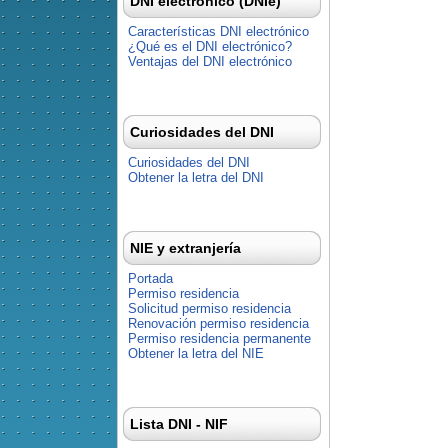
DNI electrónico (DNIe)
Características DNI electrónico
¿Qué es el DNI electrónico?
Ventajas del DNI electrónico
Curiosidades del DNI
Curiosidades del DNI
Obtener la letra del DNI
NIE y extranjería
Portada
Permiso residencia
Solicitud permiso residencia
Renovación permiso residencia
Permiso residencia permanente
Obtener la letra del NIE
Lista DNI - NIF