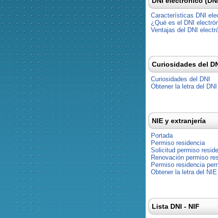
DNI electrónico (DN
Características DNI ele
¿Qué es el DNI electró
Ventajas del DNI electr
Curiosidades del D
Curiosidades del DNI
Obtener la letra del DNI
NIE y extranjería
Portada
Permiso residencia
Solicitud permiso resid
Renovación permiso res
Permiso residencia pe
Obtener la letra del NIE
Lista DNI - NIF