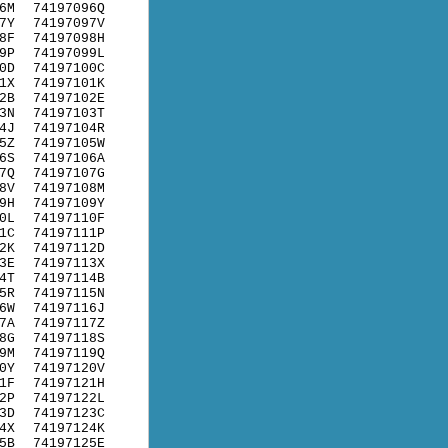
6M
74197096Q
7Y
74197097V
8F
74197098H
9P
74197099L
0D
74197100C
1X
74197101K
2B
74197102E
3N
74197103T
4J
74197104R
5Z
74197105W
6S
74197106A
7Q
74197107G
8V
74197108M
9H
74197109Y
0L
74197110F
1C
74197111P
2K
74197112D
3E
74197113X
4T
74197114B
5R
74197115N
6W
74197116J
7A
74197117Z
8G
74197118S
9M
74197119Q
0Y
74197120V
1F
74197121H
2P
74197122L
3D
74197123C
4X
74197124K
5B
74197125E