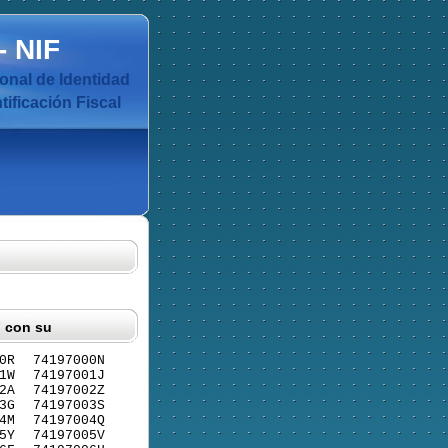
-
NIF
nal de Identidad
ificación Fiscal
F con su
0R
74197000N
1W
74197001J
2A
74197002Z
3G
74197003S
4M
74197004Q
5Y
74197005V