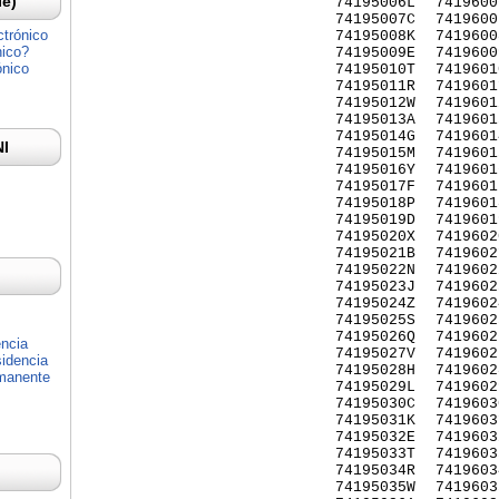
Ie)
74195006L
7419600
74195007C
7419600
ctrónico
74195008K
7419600
nico?
74195009E
7419600
ónico
74195010T
7419601
74195011R
7419601
74195012W
7419601
74195013A
7419601
74195014G
7419601
NI
74195015M
7419601
74195016Y
7419601
74195017F
7419601
74195018P
7419601
74195019D
7419601
74195020X
7419602
74195021B
7419602
74195022N
7419602
74195023J
7419602
74195024Z
7419602
74195025S
7419602
74195026Q
7419602
encia
74195027V
7419602
idencia
74195028H
7419602
rmanente
74195029L
7419602
74195030C
7419603
74195031K
7419603
74195032E
7419603
74195033T
7419603
74195034R
7419603
74195035W
7419603