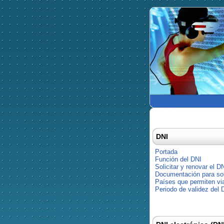
DNI
Portada
Función del DNI
Solicitar y renovar el D
Documentación para soli
Países que permiten via
Periodo de validez del 