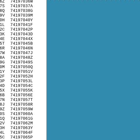
6Z
74197036W
7S
74197037A
8Q
74197038G
9V
74197039M
0H
74197040Y
1L
74197041F
2C
74197042P
3K
74197043D
4E
74197044X
5T
74197045B
6R
74197046N
7W
74197047J
8A
74197048Z
9G
74197049S
0M
74197050Q
1Y
74197051V
2F
74197052H
3P
74197053L
4D
74197054C
5X
74197055K
6B
74197056E
7N
74197057T
8J
74197058R
9Z
74197059W
0S
74197060A
1Q
74197061G
2V
74197062M
3H
74197063Y
4L
74197064F
5C
74197065P