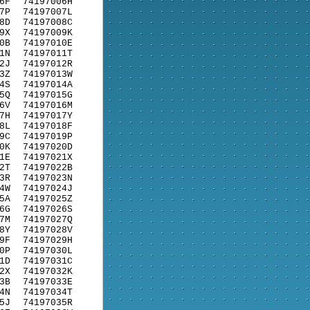
6F
74197006H
7P
74197007L
8D
74197008C
9X
74197009K
0B
74197010E
1N
74197011T
2J
74197012R
3Z
74197013W
4S
74197014A
5Q
74197015G
6V
74197016M
7H
74197017Y
8L
74197018F
9C
74197019P
0K
74197020D
1E
74197021X
2T
74197022B
3R
74197023N
4W
74197024J
5A
74197025Z
6G
74197026S
7M
74197027Q
8Y
74197028V
9F
74197029H
0P
74197030L
1D
74197031C
2X
74197032K
3B
74197033E
4N
74197034T
5J
74197035R