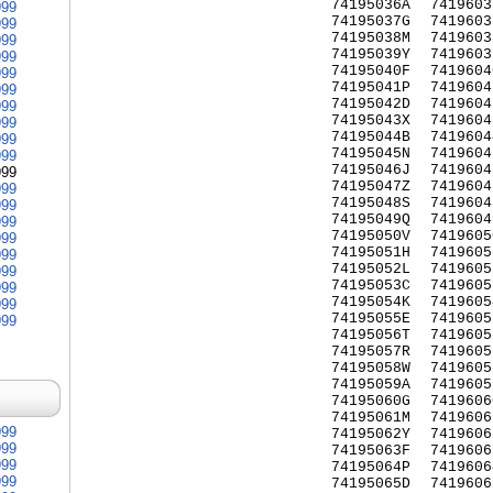
74195036A
7419603
999
74195037G
7419603
999
74195038M
7419603
999
74195039Y
7419603
999
74195040F
7419604
999
74195041P
7419604
999
74195042D
7419604
999
74195043X
7419604
999
74195044B
7419604
999
74195045N
7419604
999
74195046J
7419604
999
74195047Z
7419604
999
74195048S
7419604
999
74195049Q
7419604
999
74195050V
7419605
999
74195051H
7419605
999
74195052L
7419605
999
74195053C
7419605
999
74195054K
7419605
999
74195055E
7419605
999
74195056T
7419605
74195057R
7419605
74195058W
7419605
74195059A
7419605
74195060G
7419606
74195061M
7419606
999
74195062Y
7419606
999
74195063F
7419606
999
74195064P
7419606
999
74195065D
7419606