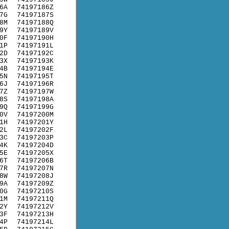
6A
74197186Z
7G
74197187S
8M
74197188Q
9Y
74197189V
0F
74197190H
1P
74197191L
2D
74197192C
3X
74197193K
4B
74197194E
5N
74197195T
6J
74197196R
7Z
74197197W
8S
74197198A
9Q
74197199G
0V
74197200M
1H
74197201Y
2L
74197202F
3C
74197203P
4K
74197204D
5E
74197205X
6T
74197206B
7R
74197207N
8W
74197208J
9A
74197209Z
0G
74197210S
1M
74197211Q
2Y
74197212V
3F
74197213H
4P
74197214L