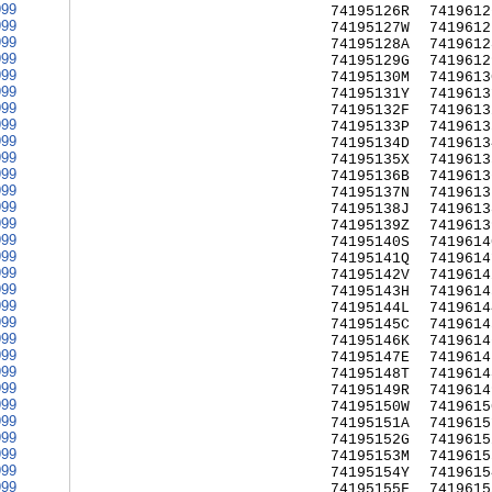
999
74195126R
7419612
999
74195127W
7419612
999
74195128A
7419612
999
74195129G
7419612
999
74195130M
7419613
999
74195131Y
7419613
999
74195132F
7419613
999
74195133P
7419613
999
74195134D
7419613
999
74195135X
7419613
999
74195136B
7419613
999
74195137N
7419613
999
74195138J
7419613
999
74195139Z
7419613
999
74195140S
7419614
999
74195141Q
7419614
999
74195142V
7419614
999
74195143H
7419614
999
74195144L
7419614
999
74195145C
7419614
999
74195146K
7419614
999
74195147E
7419614
999
74195148T
7419614
999
74195149R
7419614
999
74195150W
7419615
999
74195151A
7419615
999
74195152G
7419615
999
74195153M
7419615
999
74195154Y
7419615
999
74195155F
7419615