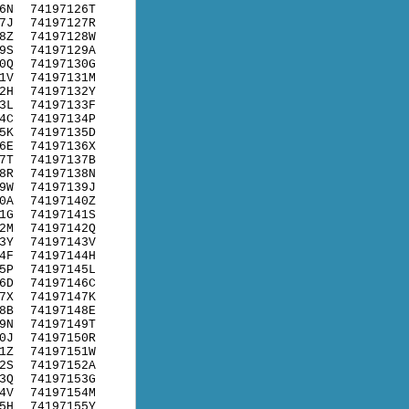
6N
74197126T
7J
74197127R
8Z
74197128W
9S
74197129A
0Q
74197130G
1V
74197131M
2H
74197132Y
3L
74197133F
4C
74197134P
5K
74197135D
6E
74197136X
7T
74197137B
8R
74197138N
9W
74197139J
0A
74197140Z
1G
74197141S
2M
74197142Q
3Y
74197143V
4F
74197144H
5P
74197145L
6D
74197146C
7X
74197147K
8B
74197148E
9N
74197149T
0J
74197150R
1Z
74197151W
2S
74197152A
3Q
74197153G
4V
74197154M
5H
74197155Y