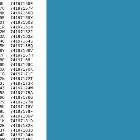
6L
74197156F
7C
74197157P
8K
74197158D
9E
74197159X
0T
74197160B
1R
74197161N
2W
74197162J
3A
74197163Z
4G
74197164S
5M
74197165Q
6Y
74197166V
7F
74197167H
8P
74197168L
9D
74197169C
0X
74197170K
1B
74197171E
2N
74197172T
3J
74197173R
4Z
74197174W
5S
74197175A
6Q
74197176G
7V
74197177M
8H
74197178Y
9L
74197179F
0C
74197180P
1K
74197181D
2E
74197182X
3T
74197183B
4R
74197184N
5W
74197185J