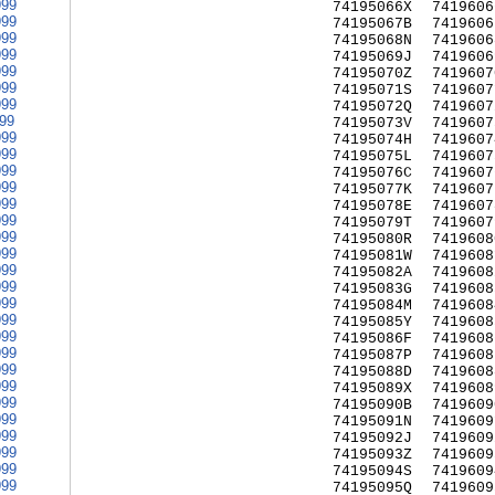
999
74195066X
7419606
999
74195067B
7419606
999
74195068N
7419606
999
74195069J
7419606
999
74195070Z
7419607
999
74195071S
7419607
999
74195072Q
7419607
999
74195073V
7419607
999
74195074H
7419607
999
74195075L
7419607
999
74195076C
7419607
999
74195077K
7419607
999
74195078E
7419607
999
74195079T
7419607
999
74195080R
7419608
999
74195081W
7419608
999
74195082A
7419608
999
74195083G
7419608
999
74195084M
7419608
999
74195085Y
7419608
999
74195086F
7419608
999
74195087P
7419608
999
74195088D
7419608
999
74195089X
7419608
999
74195090B
7419609
999
74195091N
7419609
999
74195092J
7419609
999
74195093Z
7419609
999
74195094S
7419609
999
74195095Q
7419609