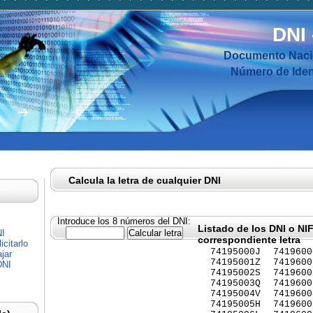
DNI
Documento Nacio
Número de Ident
Calcula la letra de cualquier DNI
Introduce los 8 números del DNI:
Listado de los DNI o NI
NI
correspondiente letra
citarlo
74195000J
7419600
jar
74195001Z
7419600
DNI
74195002S
7419600
74195003Q
7419600
74195004V
7419600
74195005H
7419600