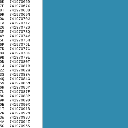
6K
74197066D
7E
74197067X
8T
74197068B
9R
74197069N
0W
74197070J
1A
74197071Z
2G
74197072S
3M
74197073Q
4Y
74197074V
5F
74197075H
6P
74197076L
7D
74197077C
8X
74197078K
9B
74197079E
0N
74197080T
1J
74197081R
2Z
74197082W
3S
74197083A
4Q
74197084G
5V
74197085M
6H
74197086Y
7L
74197087F
8C
74197088P
9K
74197089D
0E
74197090X
1T
74197091B
2R
74197092N
3W
74197093J
4A
74197094Z
5G
74197095S