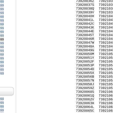
73920036Z
7392103
999
73920037S
7392103
999
73920038Q
7392103
999
73920039V
7392103
999
73920040H
7392104
999
73920041L
7392104
999
73920042C
7392104
999
73920043K
7392104
999
73920044E
7392104
999
73920045T
7392104
999
73920046R
7392104
999
73920047W
7392104
999
73920048A
7392104
999
73920049G
7392104
999
73920050M
7392105
999
73920051Y
7392105
999
73920052F
7392105
999
73920053P
7392105
999
73920054D
7392105
999
73920055X
7392105
999
73920056B
7392105
73920057N
7392105
73920058J
7392105
73920059Z
7392105
73920060S
7392106
73920061Q
7392106
999
73920062V
7392106
999
73920063H
7392106
999
73920064L
7392106
999
73920065C
7392106