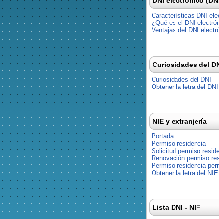
DNI electrónico (DN
Características DNI ele
¿Qué es el DNI electró
Ventajas del DNI electr
Curiosidades del D
Curiosidades del DNI
Obtener la letra del DNI
NIE y extranjería
Portada
Permiso residencia
Solicitud permiso resid
Renovación permiso res
Permiso residencia pe
Obtener la letra del NIE
Lista DNI - NIF