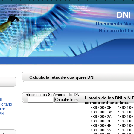
DNI
Documento Nacio
Número de Ident
Calcula la letra de cualquier DNI
Introduce los 8 números del DNI:
Listado de los DNI o NI
NI
correspondiente letra
citarlo
73920000R
7392100
jar
73920001W
7392100
DNI
73920002A
7392100
73920003G
7392100
73920004M
7392100
73920005Y
7392100