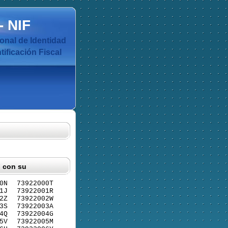
-
NIF
nal de Identidad
ificación Fiscal
F con su
0N
73922000T
1J
73922001R
2Z
73922002W
3S
73922003A
4Q
73922004G
5V
73922005M