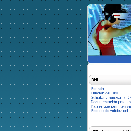
DNI
Portada
Función del DNI
Solicitar y renovar el D
Documentación para soli
Países que permiten via
Periodo de validez del 