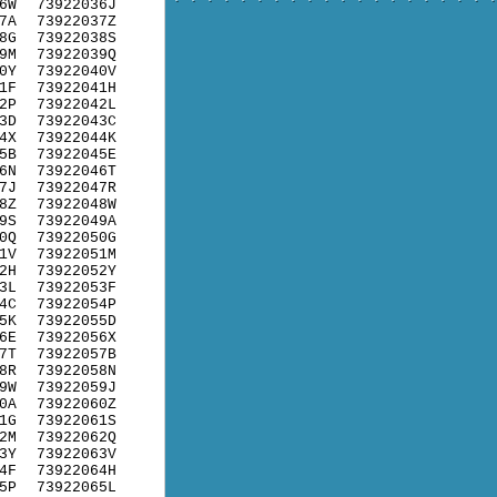
6W
73922036J
7A
73922037Z
8G
73922038S
9M
73922039Q
0Y
73922040V
1F
73922041H
2P
73922042L
3D
73922043C
4X
73922044K
5B
73922045E
6N
73922046T
7J
73922047R
8Z
73922048W
9S
73922049A
0Q
73922050G
1V
73922051M
2H
73922052Y
3L
73922053F
4C
73922054P
5K
73922055D
6E
73922056X
7T
73922057B
8R
73922058N
9W
73922059J
0A
73922060Z
1G
73922061S
2M
73922062Q
3Y
73922063V
4F
73922064H
5P
73922065L