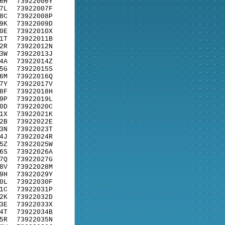
6H
73922006Y
7L
73922007F
8C
73922008P
9K
73922009D
0E
73922010X
1T
73922011B
2R
73922012N
3W
73922013J
4A
73922014Z
5G
73922015S
6M
73922016Q
7Y
73922017V
8F
73922018H
9P
73922019L
0D
73922020C
1X
73922021K
2B
73922022E
3N
73922023T
4J
73922024R
5Z
73922025W
6S
73922026A
7Q
73922027G
8V
73922028M
9H
73922029Y
0L
73922030F
1C
73922031P
2K
73922032D
3E
73922033X
4T
73922034B
5R
73922035N