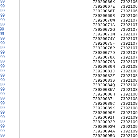
999
73920066K
7392106
999
73920067E
7392106
999
73920068T
7392106
999
73920069R
7392106
999
73920070W
7392107
999
73920071A
7392107
999
73920072G
7392107
999
73920073M
7392107
999
73920074Y
7392107
999
73920075F
7392107
999
73920076P
7392107
999
73920077D
7392107
999
73920078X
7392107
999
73920079B
7392107
999
73920080N
7392108
999
73920081J
7392108
999
73920082Z
7392108
999
73920083S
7392108
999
73920084Q
7392108
999
73920085V
7392108
999
73920086H
7392108
999
73920087L
7392108
999
73920088C
7392108
999
73920089K
7392108
999
73920090E
7392109
999
73920091T
7392109
999
73920092R
7392109
999
73920093W
7392109
999
73920094A
7392109
999
73920095G
7392109