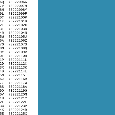
6Q
73922096G
7V
73922097M
8H
73922098Y
9L
73922099F
0C
73922100P
1K
73922101D
2E
73922102X
3T
73922103B
4R
73922104N
5W
73922105J
6A
73922106Z
7G
73922107S
8M
73922108Q
9Y
73922109V
0F
73922110H
1P
73922111L
2D
73922112C
3X
73922113K
4B
73922114E
5N
73922115T
6J
73922116R
7Z
73922117W
8S
73922118A
9Q
73922119G
0V
73922120M
1H
73922121Y
2L
73922122F
3C
73922123P
4K
73922124D
5E
73922125X