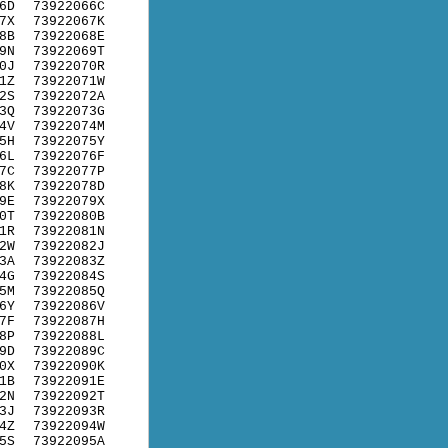
6D
73922066C
7X
73922067K
8B
73922068E
9N
73922069T
0J
73922070R
1Z
73922071W
2S
73922072A
3Q
73922073G
4V
73922074M
5H
73922075Y
6L
73922076F
7C
73922077P
8K
73922078D
9E
73922079X
0T
73922080B
1R
73922081N
2W
73922082J
3A
73922083Z
4G
73922084S
5M
73922085Q
6Y
73922086V
7F
73922087H
8P
73922088L
9D
73922089C
0X
73922090K
1B
73922091E
2N
73922092T
3J
73922093R
4Z
73922094W
5S
73922095A