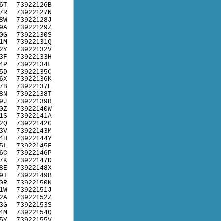
6T
73922126B
7R
73922127N
8W
73922128J
9A
73922129Z
0G
73922130S
1M
73922131Q
2Y
73922132V
3F
73922133H
4P
73922134L
5D
73922135C
6X
73922136K
7B
73922137E
8N
73922138T
9J
73922139R
0Z
73922140W
1S
73922141A
2Q
73922142G
3V
73922143M
4H
73922144Y
5L
73922145F
6C
73922146P
7K
73922147D
8E
73922148X
9T
73922149B
0R
73922150N
1W
73922151J
2A
73922152Z
3G
73922153S
4M
73922154Q
5Y
73922155V