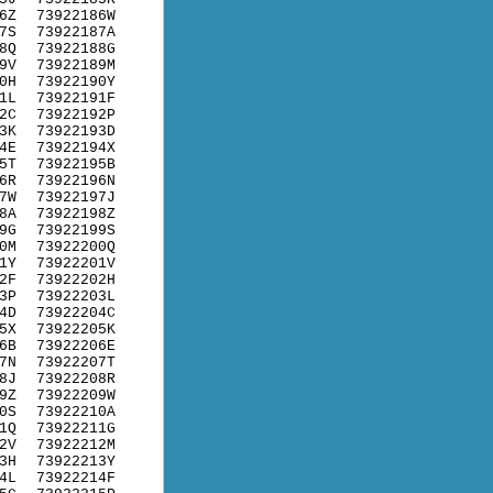
6Z
73922186W
7S
73922187A
8Q
73922188G
9V
73922189M
0H
73922190Y
1L
73922191F
2C
73922192P
3K
73922193D
4E
73922194X
5T
73922195B
6R
73922196N
7W
73922197J
8A
73922198Z
9G
73922199S
0M
73922200Q
1Y
73922201V
2F
73922202H
3P
73922203L
4D
73922204C
5X
73922205K
6B
73922206E
7N
73922207T
8J
73922208R
9Z
73922209W
0S
73922210A
1Q
73922211G
2V
73922212M
3H
73922213Y
4L
73922214F