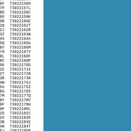
6F
73922156H
7P
73922157L
8D
73922158C
9X
73922159K
0B
73922160E
1N
73922161T
2J
73922162R
3Z
73922163W
4S
73922164A
5Q
73922165G
6V
73922166M
7H
73922167Y
8L
73922168F
9C
73922169P
0K
73922170D
1E
73922171X
2T
73922172B
3R
73922173N
4W
73922174J
5A
73922175Z
6G
73922176S
7M
73922177Q
8Y
73922178V
9F
73922179H
0P
73922180L
1D
73922181C
2X
73922182K
3B
73922183E
4N
73922184T
5J
73922185R