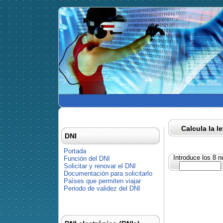
Calcula la l
DNI
Portada
Introduce los 8 
Función del DNI
Solicitar y renovar el DNI
Documentación para solicitarlo
Países que permiten viajar
Periodo de validez del DNI