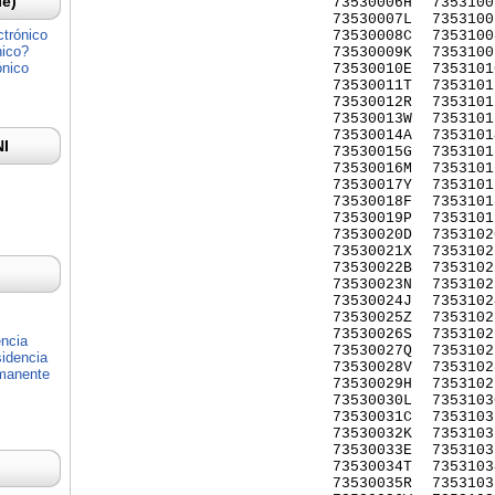
Ie)
73530006H
7353100
73530007L
7353100
ctrónico
73530008C
7353100
nico?
73530009K
7353100
ónico
73530010E
7353101
73530011T
7353101
73530012R
7353101
73530013W
7353101
73530014A
7353101
NI
73530015G
7353101
73530016M
7353101
73530017Y
7353101
73530018F
7353101
73530019P
7353101
73530020D
7353102
73530021X
7353102
73530022B
7353102
73530023N
7353102
73530024J
7353102
73530025Z
7353102
73530026S
7353102
encia
73530027Q
7353102
idencia
73530028V
7353102
rmanente
73530029H
7353102
73530030L
7353103
73530031C
7353103
73530032K
7353103
73530033E
7353103
73530034T
7353103
73530035R
7353103