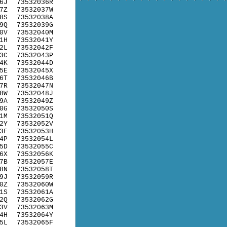
6J
73532036R
7Z
73532037W
8S
73532038A
9Q
73532039G
0V
73532040M
1H
73532041Y
2L
73532042F
3C
73532043P
4K
73532044D
5E
73532045X
6T
73532046B
7R
73532047N
8W
73532048J
9A
73532049Z
0G
73532050S
1M
73532051Q
2Y
73532052V
3F
73532053H
4P
73532054L
5D
73532055C
6X
73532056K
7B
73532057E
8N
73532058T
9J
73532059R
0Z
73532060W
1S
73532061A
2Q
73532062G
3V
73532063M
4H
73532064Y
5L
73532065F