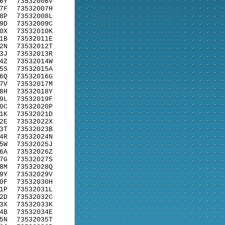
6Y
73532006V
7F
73532007H
8P
73532008L
9D
73532009C
0X
73532010K
1B
73532011E
2N
73532012T
3J
73532013R
4Z
73532014W
5S
73532015A
6Q
73532016G
7V
73532017M
8H
73532018Y
9L
73532019F
0C
73532020P
1K
73532021D
2E
73532022X
3T
73532023B
4R
73532024N
5W
73532025J
6A
73532026Z
7G
73532027S
8M
73532028Q
9Y
73532029V
0F
73532030H
1P
73532031L
2D
73532032C
3X
73532033K
4B
73532034E
5N
73532035T