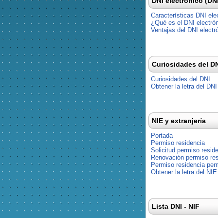
DNI electrónico (DN
Características DNI ele
¿Qué es el DNI electró
Ventajas del DNI electr
Curiosidades del D
Curiosidades del DNI
Obtener la letra del DNI
NIE y extranjería
Portada
Permiso residencia
Solicitud permiso resid
Renovación permiso res
Permiso residencia pe
Obtener la letra del NIE
Lista DNI - NIF