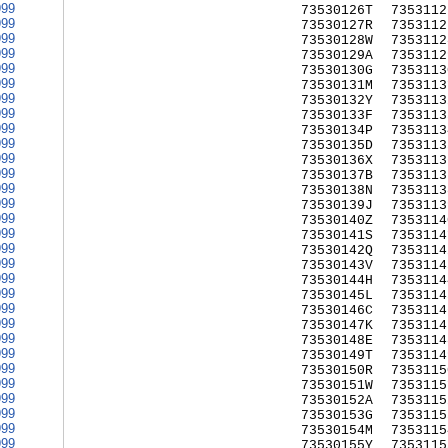
999
73530126T
7353112
999
73530127R
7353112
999
73530128W
7353112
999
73530129A
7353112
999
73530130G
7353113
999
73530131M
7353113
999
73530132Y
7353113
999
73530133F
7353113
999
73530134P
7353113
999
73530135D
7353113
999
73530136X
7353113
999
73530137B
7353113
999
73530138N
7353113
999
73530139J
7353113
999
73530140Z
7353114
999
73530141S
7353114
999
73530142Q
7353114
999
73530143V
7353114
999
73530144H
7353114
999
73530145L
7353114
999
73530146C
7353114
999
73530147K
7353114
999
73530148E
7353114
999
73530149T
7353114
999
73530150R
7353115
999
73530151W
7353115
999
73530152A
7353115
999
73530153G
7353115
999
73530154M
7353115
999
73530155Y
7353115