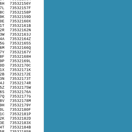
6H
73532156Y
7L
73532157F
8C
73532158P
9K
73532159D
0E
73532160X
1T
73532161B
2R
73532162N
3W
73532163J
4A
73532164Z
5G
73532165S
6M
73532166Q
7Y
73532167V
8F
73532168H
9P
73532169L
0D
73532170C
1X
73532171K
2B
73532172E
3N
73532173T
4J
73532174R
5Z
73532175W
6S
73532176A
7Q
73532177G
8V
73532178M
9H
73532179Y
0L
73532180F
1C
73532181P
2K
73532182D
3E
73532183X
4T
73532184B
5R
73532185N