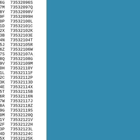
6G
73532096S
7M
73532097Q
8Y
73532098V
9F
73532099H
0P
73532100L
1D
73532101C
2X
73532102K
3B
73532103E
4N
73532104T
5J
73532105R
6Z
73532106W
7S
73532107A
8Q
73532108G
9V
73532109M
0H
73532110Y
1L
73532111F
2C
73532112P
3K
73532113D
4E
73532114X
5T
73532115B
6R
73532116N
7W
73532117J
8A
73532118Z
9G
73532119S
0M
73532120Q
1Y
73532121V
2F
73532122H
3P
73532123L
4D
73532124C
5X
73532125K