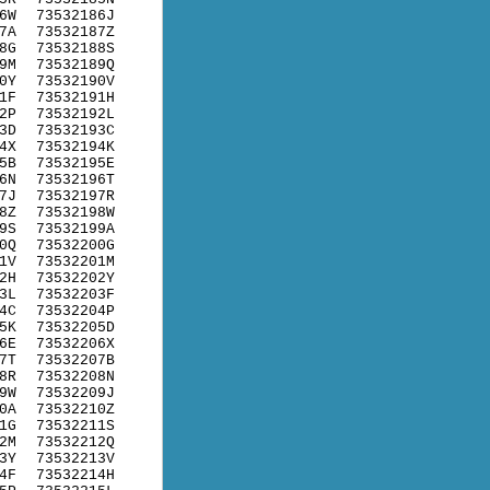
6W
73532186J
7A
73532187Z
8G
73532188S
9M
73532189Q
0Y
73532190V
1F
73532191H
2P
73532192L
3D
73532193C
4X
73532194K
5B
73532195E
6N
73532196T
7J
73532197R
8Z
73532198W
9S
73532199A
0Q
73532200G
1V
73532201M
2H
73532202Y
3L
73532203F
4C
73532204P
5K
73532205D
6E
73532206X
7T
73532207B
8R
73532208N
9W
73532209J
0A
73532210Z
1G
73532211S
2M
73532212Q
3Y
73532213V
4F
73532214H