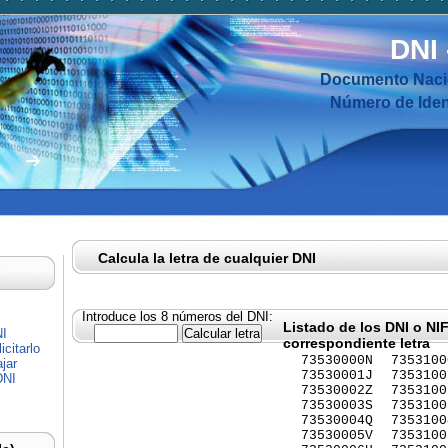
DNI
Documento Nacio
Número de Ident
Calcula la letra de cualquier DNI
Introduce los 8 números del DNI:
Listado de los DNI o NI
NI
correspondiente letra
citarlo
73530000N
7353100
jar
73530001J
7353100
DNI
73530002Z
7353100
73530003S
7353100
73530004Q
7353100
73530005V
7353100