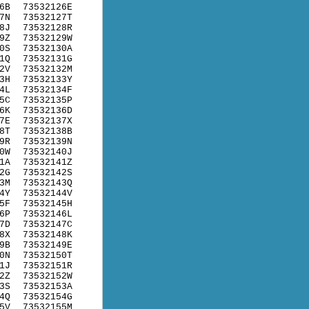
6B
73532126E
7N
73532127T
8J
73532128R
9Z
73532129W
0S
73532130A
1Q
73532131G
2V
73532132M
3H
73532133Y
4L
73532134F
5C
73532135P
6K
73532136D
7E
73532137X
8T
73532138B
9R
73532139N
0W
73532140J
1A
73532141Z
2G
73532142S
3M
73532143Q
4Y
73532144V
5F
73532145H
6P
73532146L
7D
73532147C
8X
73532148K
9B
73532149E
0N
73532150T
1J
73532151R
2Z
73532152W
3S
73532153A
4Q
73532154G
5V
73532155M