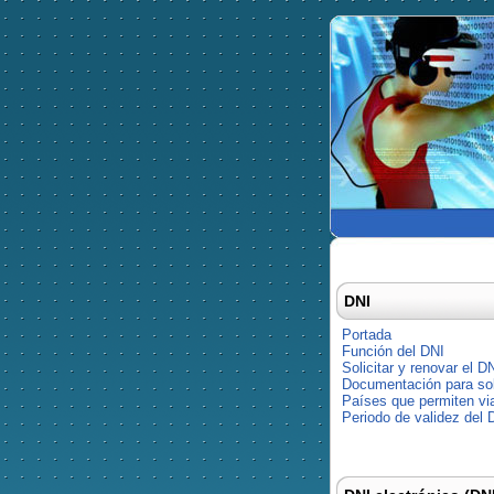
DNI
Portada
Función del DNI
Solicitar y renovar el D
Documentación para soli
Países que permiten via
Periodo de validez del 