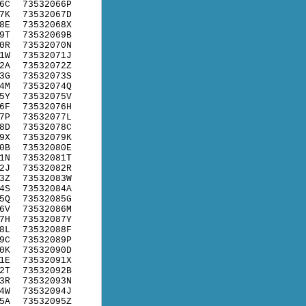
6C
73532066P
7K
73532067D
8E
73532068X
9T
73532069B
0R
73532070N
1W
73532071J
2A
73532072Z
3G
73532073S
4M
73532074Q
5Y
73532075V
6F
73532076H
7P
73532077L
8D
73532078C
9X
73532079K
0B
73532080E
1N
73532081T
2J
73532082R
3Z
73532083W
4S
73532084A
5Q
73532085G
6V
73532086M
7H
73532087Y
8L
73532088F
9C
73532089P
0K
73532090D
1E
73532091X
2T
73532092B
3R
73532093N
4W
73532094J
5A
73532095Z