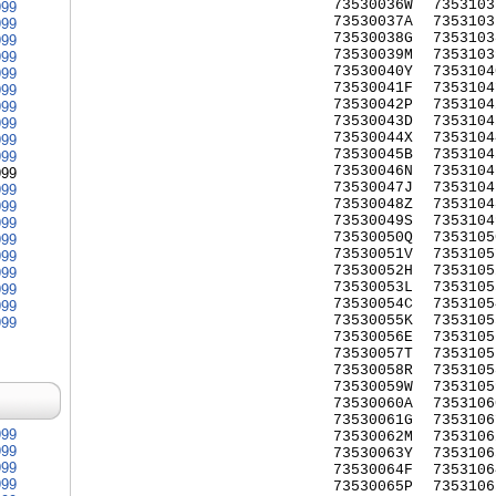
73530036W
7353103
999
73530037A
7353103
999
73530038G
7353103
999
73530039M
7353103
999
73530040Y
7353104
999
73530041F
7353104
999
73530042P
7353104
999
73530043D
7353104
999
73530044X
7353104
999
73530045B
7353104
999
73530046N
7353104
999
73530047J
7353104
999
73530048Z
7353104
999
73530049S
7353104
999
73530050Q
7353105
999
73530051V
7353105
999
73530052H
7353105
999
73530053L
7353105
999
73530054C
7353105
999
73530055K
7353105
999
73530056E
7353105
73530057T
7353105
73530058R
7353105
73530059W
7353105
73530060A
7353106
73530061G
7353106
999
73530062M
7353106
999
73530063Y
7353106
999
73530064F
7353106
999
73530065P
7353106