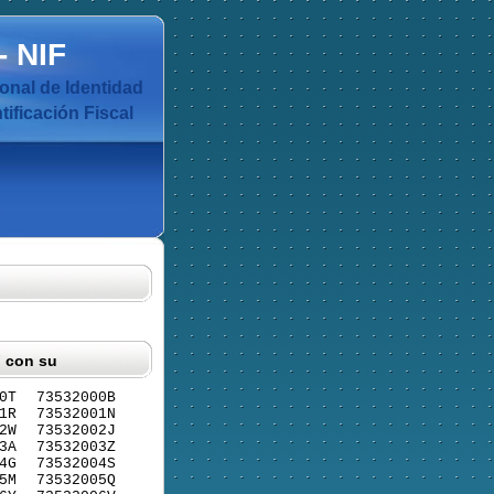
-
NIF
nal de Identidad
ificación Fiscal
F con su
0T
73532000B
1R
73532001N
2W
73532002J
3A
73532003Z
4G
73532004S
5M
73532005Q