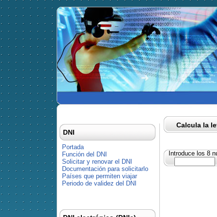
Calcula la l
DNI
Portada
Introduce los 8 
Función del DNI
Solicitar y renovar el DNI
Documentación para solicitarlo
Países que permiten viajar
Periodo de validez del DNI