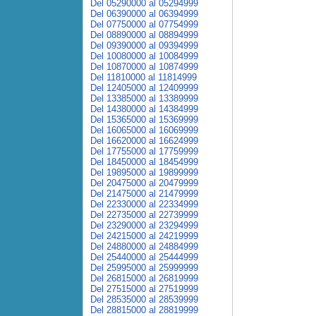
Del 05290000 al 05294999
Del 06390000 al 06394999
Del 07750000 al 07754999
Del 08890000 al 08894999
Del 09390000 al 09394999
Del 10080000 al 10084999
Del 10870000 al 10874999
Del 11810000 al 11814999
Del 12405000 al 12409999
Del 13385000 al 13389999
Del 14380000 al 14384999
Del 15365000 al 15369999
Del 16065000 al 16069999
Del 16620000 al 16624999
Del 17755000 al 17759999
Del 18450000 al 18454999
Del 19895000 al 19899999
Del 20475000 al 20479999
Del 21475000 al 21479999
Del 22330000 al 22334999
Del 22735000 al 22739999
Del 23290000 al 23294999
Del 24215000 al 24219999
Del 24880000 al 24884999
Del 25440000 al 25444999
Del 25995000 al 25999999
Del 26815000 al 26819999
Del 27515000 al 27519999
Del 28535000 al 28539999
Del 28815000 al 28819999