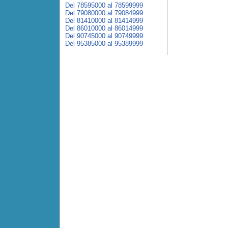
Del 78595000 al 78599999
Del 79080000 al 79084999
Del 81410000 al 81414999
Del 86010000 al 86014999
Del 90745000 al 90749999
Del 95385000 al 95389999