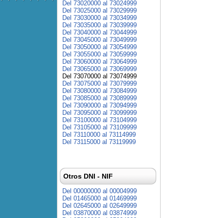
Del 73020000 al 73024999
Del 73025000 al 73029999
Del 73030000 al 73034999
Del 73035000 al 73039999
Del 73040000 al 73044999
Del 73045000 al 73049999
Del 73050000 al 73054999
Del 73055000 al 73059999
Del 73060000 al 73064999
Del 73065000 al 73069999
Del 73070000 al 73074999
Del 73075000 al 73079999
Del 73080000 al 73084999
Del 73085000 al 73089999
Del 73090000 al 73094999
Del 73095000 al 73099999
Del 73100000 al 73104999
Del 73105000 al 73109999
Del 73110000 al 73114999
Del 73115000 al 73119999
Otros DNI - NIF
Del 00000000 al 00004999
Del 01465000 al 01469999
Del 02645000 al 02649999
Del 03870000 al 03874999