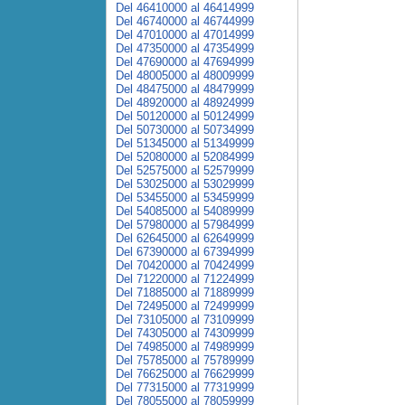
Del 46410000 al 46414999
Del 46740000 al 46744999
Del 47010000 al 47014999
Del 47350000 al 47354999
Del 47690000 al 47694999
Del 48005000 al 48009999
Del 48475000 al 48479999
Del 48920000 al 48924999
Del 50120000 al 50124999
Del 50730000 al 50734999
Del 51345000 al 51349999
Del 52080000 al 52084999
Del 52575000 al 52579999
Del 53025000 al 53029999
Del 53455000 al 53459999
Del 54085000 al 54089999
Del 57980000 al 57984999
Del 62645000 al 62649999
Del 67390000 al 67394999
Del 70420000 al 70424999
Del 71220000 al 71224999
Del 71885000 al 71889999
Del 72495000 al 72499999
Del 73105000 al 73109999
Del 74305000 al 74309999
Del 74985000 al 74989999
Del 75785000 al 75789999
Del 76625000 al 76629999
Del 77315000 al 77319999
Del 78055000 al 78059999