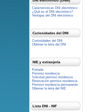
DNI electrónico (DNIe)
Características DNI electrónico
¿Qué es el DNI electrónico?
Ventajas del DNI electrónico
Curiosidades del DNI
Curiosidades del DNI
Obtener la letra del DNI
NIE y extranjería
Portada
Permiso residencia
Solicitud permiso residencia
Renovación permiso residencia
Permiso residencia permanente
Obtener la letra del NIE
Lista DNI - NIF