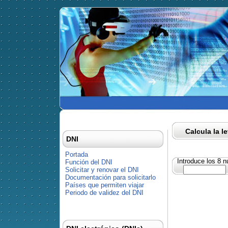
Calcula la l
DNI
Portada
Introduce los 8 
Función del DNI
Solicitar y renovar el DNI
Documentación para solicitarlo
Países que permiten viajar
Periodo de validez del DNI