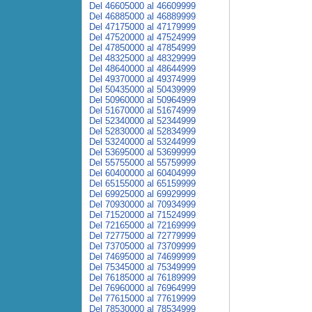
Del 46605000 al 46609999
Del 46885000 al 46889999
Del 47175000 al 47179999
Del 47520000 al 47524999
Del 47850000 al 47854999
Del 48325000 al 48329999
Del 48640000 al 48644999
Del 49370000 al 49374999
Del 50435000 al 50439999
Del 50960000 al 50964999
Del 51670000 al 51674999
Del 52340000 al 52344999
Del 52830000 al 52834999
Del 53240000 al 53244999
Del 53695000 al 53699999
Del 55755000 al 55759999
Del 60400000 al 60404999
Del 65155000 al 65159999
Del 69925000 al 69929999
Del 70930000 al 70934999
Del 71520000 al 71524999
Del 72165000 al 72169999
Del 72775000 al 72779999
Del 73705000 al 73709999
Del 74695000 al 74699999
Del 75345000 al 75349999
Del 76185000 al 76189999
Del 76960000 al 76964999
Del 77615000 al 77619999
Del 78530000 al 78534999