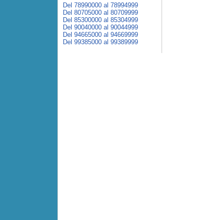
Del 78990000 al 78994999
Del 80705000 al 80709999
Del 85300000 al 85304999
Del 90040000 al 90044999
Del 94665000 al 94669999
Del 99385000 al 99389999