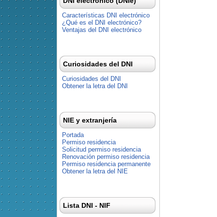
DNI electrónico (DNIe)
Características DNI electrónico
¿Qué es el DNI electrónico?
Ventajas del DNI electrónico
Curiosidades del DNI
Curiosidades del DNI
Obtener la letra del DNI
NIE y extranjería
Portada
Permiso residencia
Solicitud permiso residencia
Renovación permiso residencia
Permiso residencia permanente
Obtener la letra del NIE
Lista DNI - NIF