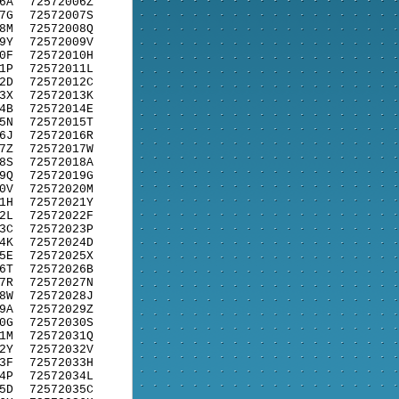
6A
72572006Z
7G
72572007S
8M
72572008Q
9Y
72572009V
0F
72572010H
1P
72572011L
2D
72572012C
3X
72572013K
4B
72572014E
5N
72572015T
6J
72572016R
7Z
72572017W
8S
72572018A
9Q
72572019G
0V
72572020M
1H
72572021Y
2L
72572022F
3C
72572023P
4K
72572024D
5E
72572025X
6T
72572026B
7R
72572027N
8W
72572028J
9A
72572029Z
0G
72572030S
1M
72572031Q
2Y
72572032V
3F
72572033H
4P
72572034L
5D
72572035C