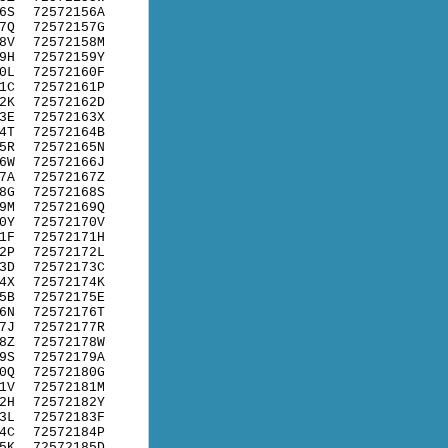
6S
72572156A
7Q
72572157G
8V
72572158M
9H
72572159Y
0L
72572160F
1C
72572161P
2K
72572162D
3E
72572163X
4T
72572164B
5R
72572165N
6W
72572166J
7A
72572167Z
8G
72572168S
9M
72572169Q
0Y
72572170V
1F
72572171H
2P
72572172L
3D
72572173C
4X
72572174K
5B
72572175E
6N
72572176T
7J
72572177R
8Z
72572178W
9S
72572179A
0Q
72572180G
1V
72572181M
2H
72572182Y
3L
72572183F
4C
72572184P
5K
72572185D