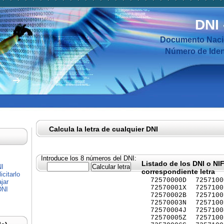
DNI
Documento Nacio
Número de Ident
Calcula la letra de cualquier DNI
Introduce los 8 números del DNI:
Listado de los DNI o NI
NI
correspondiente letra
citarlo
72570000D
7257100
jar
72570001X
7257100
DNI
72570002B
7257100
72570003N
7257100
72570004J
7257100
72570005Z
7257100