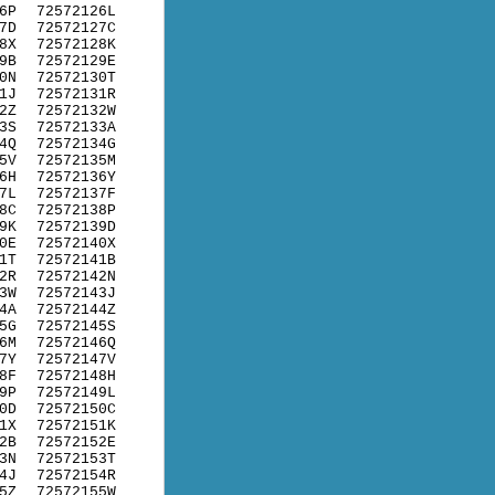
6P
72572126L
7D
72572127C
8X
72572128K
9B
72572129E
0N
72572130T
1J
72572131R
2Z
72572132W
3S
72572133A
4Q
72572134G
5V
72572135M
6H
72572136Y
7L
72572137F
8C
72572138P
9K
72572139D
0E
72572140X
1T
72572141B
2R
72572142N
3W
72572143J
4A
72572144Z
5G
72572145S
6M
72572146Q
7Y
72572147V
8F
72572148H
9P
72572149L
0D
72572150C
1X
72572151K
2B
72572152E
3N
72572153T
4J
72572154R
5Z
72572155W