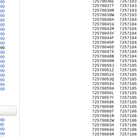
72570036E
7257103
999
72570037T
7257103
999
72570038R
7257103
999
72570039W
7257103
999
72570040A
7257104
999
72570041G
7257104
999
72570042M
7257104
999
72570043Y
7257104
999
72570044F
7257104
999
72570045P
7257104
999
72570046D
7257104
999
72570047X
7257104
999
72570048B
7257104
999
72570049N
7257104
999
72570050J
7257105
999
72570051Z
7257105
999
72570052S
7257105
999
72570053Q
7257105
999
72570054V
7257105
999
72570055H
7257105
999
72570056L
7257105
72570057C
7257105
72570058K
7257105
72570059E
7257105
72570060T
7257106
72570061R
7257106
999
72570062W
7257106
999
72570063A
7257106
999
72570064G
7257106
999
72570065M
7257106