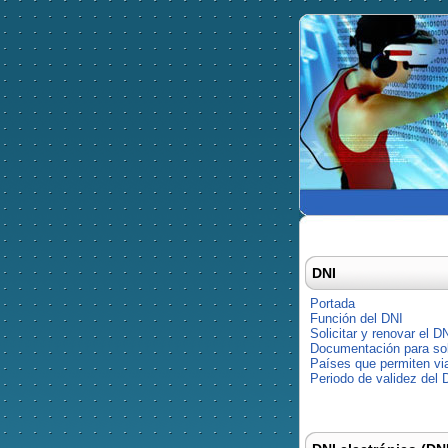
DNI
Portada
Función del DNI
Solicitar y renovar el D
Documentación para soli
Países que permiten via
Periodo de validez del 