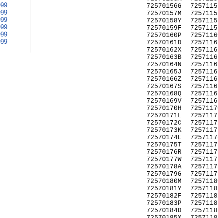
999
72570156G
7257115
999
72570157M
7257115
999
72570158Y
7257115
999
72570159F
7257115
999
72570160P
7257116
999
72570161D
7257116
72570162X
7257116
72570163B
7257116
72570164N
7257116
72570165J
7257116
72570166Z
7257116
72570167S
7257116
72570168Q
7257116
72570169V
7257116
72570170H
7257117
72570171L
7257117
72570172C
7257117
72570173K
7257117
72570174E
7257117
72570175T
7257117
72570176R
7257117
72570177W
7257117
72570178A
7257117
72570179G
7257117
72570180M
7257118
72570181Y
7257118
72570182F
7257118
72570183P
7257118
72570184D
7257118
72570185X
7257118