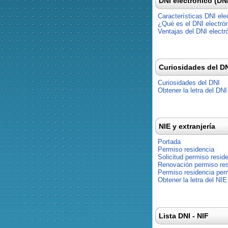
DNI electrónico (DN
Características DNI ele
¿Qué es el DNI electró
Ventajas del DNI electr
Curiosidades del D
Curiosidades del DNI
Obtener la letra del DNI
NIE y extranjería
Portada
Permiso residencia
Solicitud permiso resid
Renovación permiso res
Permiso residencia pe
Obtener la letra del NIE
Lista DNI - NIF