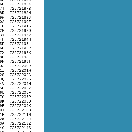
6E
72572186X
7T
72572187B
8R
72572188N
9W
72572189J
0A
72572190Z
1G
72572191S
2M
72572192Q
3Y
72572193V
4F
72572194H
5P
72572195L
6D
72572196C
7X
72572197K
8B
72572198E
9N
72572199T
0J
72572200R
1Z
72572201W
2S
72572202A
3Q
72572203G
4V
72572204M
5H
72572205Y
6L
72572206F
7C
72572207P
8K
72572208D
9E
72572209X
0T
72572210B
1R
72572211N
2W
72572212J
3A
72572213Z
4G
72572214S