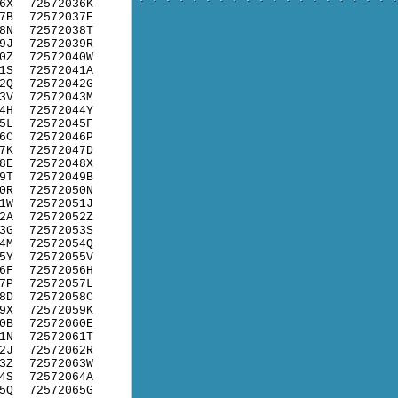
6X
72572036K
7B
72572037E
8N
72572038T
9J
72572039R
0Z
72572040W
1S
72572041A
2Q
72572042G
3V
72572043M
4H
72572044Y
5L
72572045F
6C
72572046P
7K
72572047D
8E
72572048X
9T
72572049B
0R
72572050N
1W
72572051J
2A
72572052Z
3G
72572053S
4M
72572054Q
5Y
72572055V
6F
72572056H
7P
72572057L
8D
72572058C
9X
72572059K
0B
72572060E
1N
72572061T
2J
72572062R
3Z
72572063W
4S
72572064A
5Q
72572065G