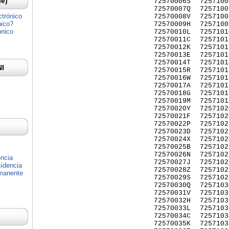
Ie)
72570006S
7257100
72570007Q
7257100
ctrónico
72570008V
7257100
nico?
72570009H
7257100
ónico
72570010L
7257101
72570011C
7257101
72570012K
7257101
72570013E
7257101
72570014T
7257101
NI
72570015R
7257101
72570016W
7257101
72570017A
7257101
72570018G
7257101
72570019M
7257101
72570020Y
7257102
72570021F
7257102
72570022P
7257102
72570023D
7257102
72570024X
7257102
72570025B
7257102
72570026N
7257102
encia
72570027J
7257102
idencia
72570028Z
7257102
rmanente
72570029S
7257102
72570030Q
7257103
72570031V
7257103
72570032H
7257103
72570033L
7257103
72570034C
7257103
72570035K
7257103