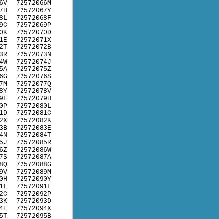
6V
72572066M
7H
72572067Y
8L
72572068F
9C
72572069P
0K
72572070D
1E
72572071X
2T
72572072B
3R
72572073N
4W
72572074J
5A
72572075Z
6G
72572076S
7M
72572077Q
8Y
72572078V
9F
72572079H
0P
72572080L
1D
72572081C
2X
72572082K
3B
72572083E
4N
72572084T
5J
72572085R
6Z
72572086W
7S
72572087A
8Q
72572088G
9V
72572089M
0H
72572090Y
1L
72572091F
2C
72572092P
3K
72572093D
4E
72572094X
5T
72572095B