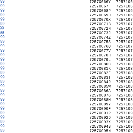
999
72570066Y
7257106
999
72570067F
7257106
999
72570068P
7257106
999
72570069D
7257106
999
72570070X
7257107
999
72570071B
7257107
999
72570072N
7257107
999
72570073J
7257107
999
72570074Z
7257107
999
72570075S
7257107
999
72570076Q
7257107
999
72570077V
7257107
999
72570078H
7257107
999
72570079L
7257107
999
72570080C
7257108
999
72570081K
7257108
999
72570082E
7257108
999
72570083T
7257108
999
72570084R
7257108
999
72570085W
7257108
999
72570086A
7257108
999
72570087G
7257108
999
72570088M
7257108
999
72570089Y
7257108
999
72570090F
7257109
999
72570091P
7257109
999
72570092D
7257109
999
72570093X
7257109
999
72570094B
7257109
999
72570095N
7257109