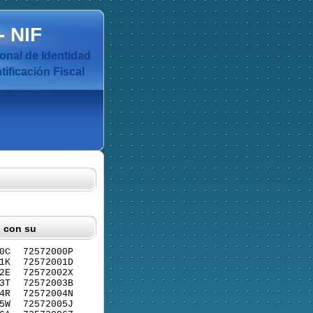
-
NIF
nal de Identidad
ificación Fiscal
F con su
0C
72572000P
1K
72572001D
2E
72572002X
3T
72572003B
4R
72572004N
5W
72572005J