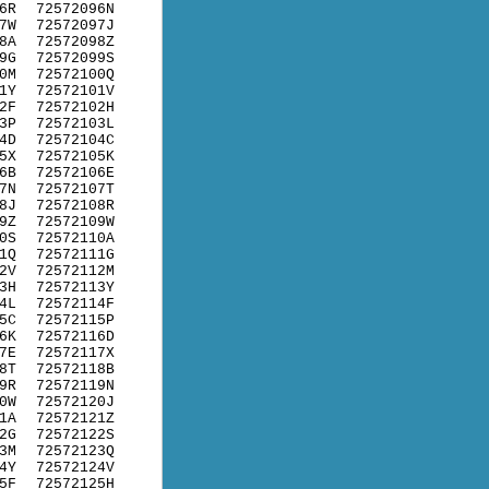
6R
72572096N
7W
72572097J
8A
72572098Z
9G
72572099S
0M
72572100Q
1Y
72572101V
2F
72572102H
3P
72572103L
4D
72572104C
5X
72572105K
6B
72572106E
7N
72572107T
8J
72572108R
9Z
72572109W
0S
72572110A
1Q
72572111G
2V
72572112M
3H
72572113Y
4L
72572114F
5C
72572115P
6K
72572116D
7E
72572117X
8T
72572118B
9R
72572119N
0W
72572120J
1A
72572121Z
2G
72572122S
3M
72572123Q
4Y
72572124V
5F
72572125H