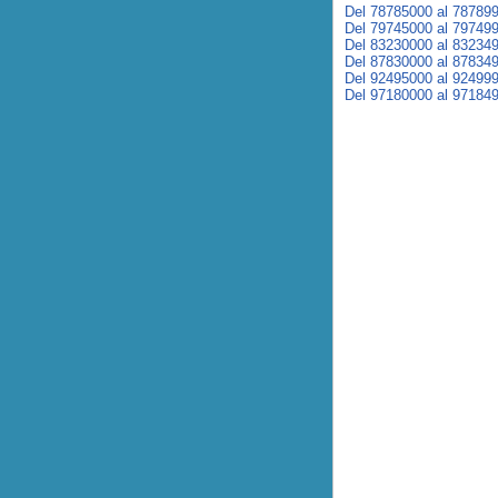
Del 78785000 al 78789
Del 79745000 al 79749
Del 83230000 al 83234
Del 87830000 al 87834
Del 92495000 al 92499
Del 97180000 al 97184