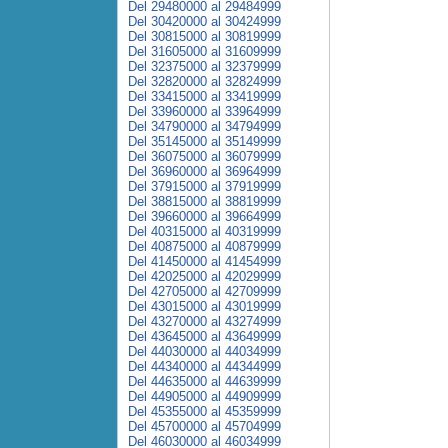
Del 29480000 al 29484999
Del 30420000 al 30424999
Del 30815000 al 30819999
Del 31605000 al 31609999
Del 32375000 al 32379999
Del 32820000 al 32824999
Del 33415000 al 33419999
Del 33960000 al 33964999
Del 34790000 al 34794999
Del 35145000 al 35149999
Del 36075000 al 36079999
Del 36960000 al 36964999
Del 37915000 al 37919999
Del 38815000 al 38819999
Del 39660000 al 39664999
Del 40315000 al 40319999
Del 40875000 al 40879999
Del 41450000 al 41454999
Del 42025000 al 42029999
Del 42705000 al 42709999
Del 43015000 al 43019999
Del 43270000 al 43274999
Del 43645000 al 43649999
Del 44030000 al 44034999
Del 44340000 al 44344999
Del 44635000 al 44639999
Del 44905000 al 44909999
Del 45355000 al 45359999
Del 45700000 al 45704999
Del 46030000 al 46034999