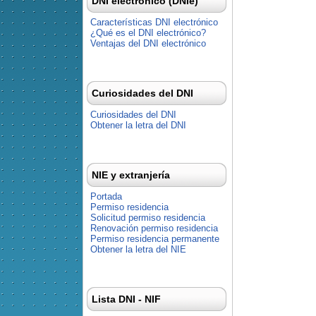
DNI electrónico (DNIe)
Características DNI electrónico
¿Qué es el DNI electrónico?
Ventajas del DNI electrónico
Curiosidades del DNI
Curiosidades del DNI
Obtener la letra del DNI
NIE y extranjería
Portada
Permiso residencia
Solicitud permiso residencia
Renovación permiso residencia
Permiso residencia permanente
Obtener la letra del NIE
Lista DNI - NIF