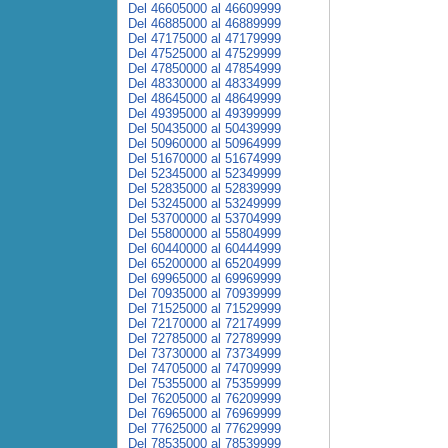
Del 46605000 al 46609999
Del 46885000 al 46889999
Del 47175000 al 47179999
Del 47525000 al 47529999
Del 47850000 al 47854999
Del 48330000 al 48334999
Del 48645000 al 48649999
Del 49395000 al 49399999
Del 50435000 al 50439999
Del 50960000 al 50964999
Del 51670000 al 51674999
Del 52345000 al 52349999
Del 52835000 al 52839999
Del 53245000 al 53249999
Del 53700000 al 53704999
Del 55800000 al 55804999
Del 60440000 al 60444999
Del 65200000 al 65204999
Del 69965000 al 69969999
Del 70935000 al 70939999
Del 71525000 al 71529999
Del 72170000 al 72174999
Del 72785000 al 72789999
Del 73730000 al 73734999
Del 74705000 al 74709999
Del 75355000 al 75359999
Del 76205000 al 76209999
Del 76965000 al 76969999
Del 77625000 al 77629999
Del 78535000 al 78539999