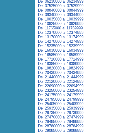
Del 06230000 al 06234999
Del 07525000 al 07529999
Del 08840000 al 08844999
Del 09340000 al 09344999
Del 10035000 al 10039999
Del 10825000 al 10829999
Del 11765000 al 11769999
Del 12370000 al 12374999
Del 13170000 al 13174999
Del 14270000 al 14274999
Del 15235000 al 15239999
Del 16030000 al 16034999
Del 16585000 al 16589999
Del 17710000 al 17714999
Del 18385000 al 18389999
Del 19820000 al 19824999
Del 20430000 al 20434999
Del 21440000 al 21444999
Del 22120000 al 22124999
Del 22690000 al 22694999
Del 23250000 al 23254999
Del 24175000 al 24179999
Del 24795000 al 24799999
Del 25405000 al 25409999
Del 25935000 al 25939999
Del 26735000 al 26739999
Del 27470000 al 27474999
Del 28485000 al 28489999
Del 28780000 al 28784999
Del 29085000 al 29089999