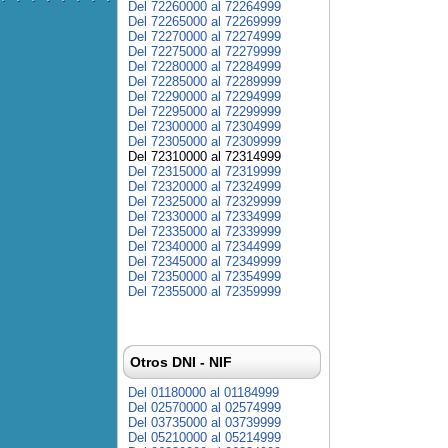
Del 72260000 al 72264999
Del 72265000 al 72269999
Del 72270000 al 72274999
Del 72275000 al 72279999
Del 72280000 al 72284999
Del 72285000 al 72289999
Del 72290000 al 72294999
Del 72295000 al 72299999
Del 72300000 al 72304999
Del 72305000 al 72309999
Del 72310000 al 72314999
Del 72315000 al 72319999
Del 72320000 al 72324999
Del 72325000 al 72329999
Del 72330000 al 72334999
Del 72335000 al 72339999
Del 72340000 al 72344999
Del 72345000 al 72349999
Del 72350000 al 72354999
Del 72355000 al 72359999
Otros DNI - NIF
Del 01180000 al 01184999
Del 02570000 al 02574999
Del 03735000 al 03739999
Del 05210000 al 05214999