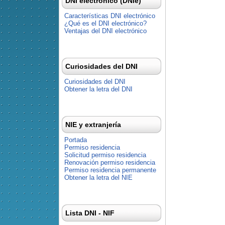
DNI electrónico (DNIe)
Características DNI electrónico
¿Qué es el DNI electrónico?
Ventajas del DNI electrónico
Curiosidades del DNI
Curiosidades del DNI
Obtener la letra del DNI
NIE y extranjería
Portada
Permiso residencia
Solicitud permiso residencia
Renovación permiso residencia
Permiso residencia permanente
Obtener la letra del NIE
Lista DNI - NIF