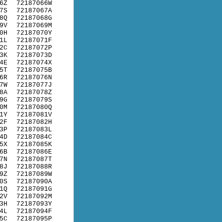
6Z
72187066W
7S
72187067A
8Q
72187068G
9V
72187069M
0H
72187070Y
1L
72187071F
2C
72187072P
3K
72187073D
4E
72187074X
5T
72187075B
6R
72187076N
7W
72187077J
8A
72187078Z
9G
72187079S
0M
72187080Q
1Y
72187081V
2F
72187082H
3P
72187083L
4D
72187084C
5X
72187085K
6B
72187086E
7N
72187087T
8J
72187088R
9Z
72187089W
0S
72187090A
1Q
72187091G
2V
72187092M
3H
72187093Y
4L
72187094F
5C
72187095P