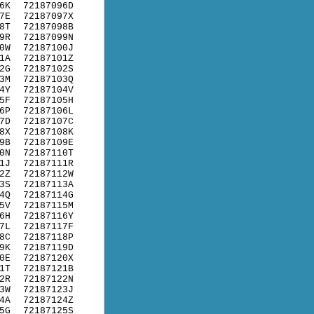
6K
72187096D
7E
72187097X
8T
72187098B
9R
72187099N
0W
72187100J
1A
72187101Z
2G
72187102S
3M
72187103Q
4Y
72187104V
5F
72187105H
6P
72187106L
7D
72187107C
8X
72187108K
9B
72187109E
0N
72187110T
1J
72187111R
2Z
72187112W
3S
72187113A
4Q
72187114G
5V
72187115M
6H
72187116Y
7L
72187117F
8C
72187118P
9K
72187119D
0E
72187120X
1T
72187121B
2R
72187122N
3W
72187123J
4A
72187124Z
5G
72187125S