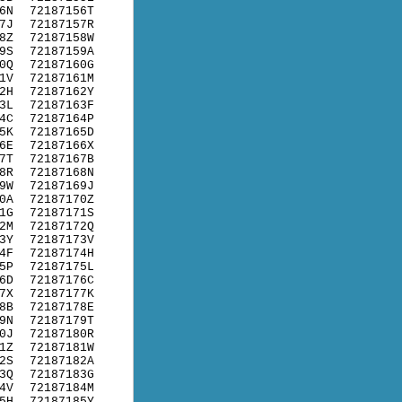
6N
72187156T
7J
72187157R
8Z
72187158W
9S
72187159A
0Q
72187160G
1V
72187161M
2H
72187162Y
3L
72187163F
4C
72187164P
5K
72187165D
6E
72187166X
7T
72187167B
8R
72187168N
9W
72187169J
0A
72187170Z
1G
72187171S
2M
72187172Q
3Y
72187173V
4F
72187174H
5P
72187175L
6D
72187176C
7X
72187177K
8B
72187178E
9N
72187179T
0J
72187180R
1Z
72187181W
2S
72187182A
3Q
72187183G
4V
72187184M
5H
72187185Y