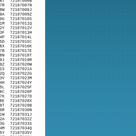
6T
72187006B
7R
72187007N
8W
72187008J
9A
72187009Z
0G
72187010S
1M
72187011Q
2Y
72187012V
3F
72187013H
4P
72187014L
5D
72187015C
6X
72187016K
7B
72187017E
8N
72187018T
9J
72187019R
0Z
72187020W
1S
72187021A
2Q
72187022G
3V
72187023M
4H
72187024Y
5L
72187025F
6C
72187026P
7K
72187027D
8E
72187028X
9T
72187029B
0R
72187030N
1W
72187031J
2A
72187032Z
3G
72187033S
4M
72187034Q
5Y
72187035V