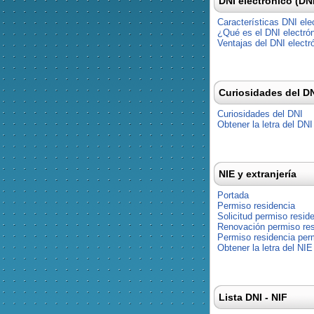
DNI electrónico (DN
Características DNI ele
¿Qué es el DNI electró
Ventajas del DNI electr
Curiosidades del D
Curiosidades del DNI
Obtener la letra del DNI
NIE y extranjería
Portada
Permiso residencia
Solicitud permiso resid
Renovación permiso res
Permiso residencia pe
Obtener la letra del NIE
Lista DNI - NIF