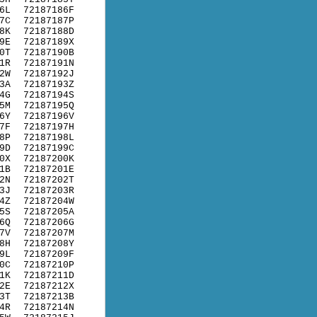
6L
72187186F
7C
72187187P
8K
72187188D
9E
72187189X
0T
72187190B
1R
72187191N
2W
72187192J
3A
72187193Z
4G
72187194S
5M
72187195Q
6Y
72187196V
7F
72187197H
8P
72187198L
9D
72187199C
0X
72187200K
1B
72187201E
2N
72187202T
3J
72187203R
4Z
72187204W
5S
72187205A
6Q
72187206G
7V
72187207M
8H
72187208Y
9L
72187209F
0C
72187210P
1K
72187211D
2E
72187212X
3T
72187213B
4R
72187214N