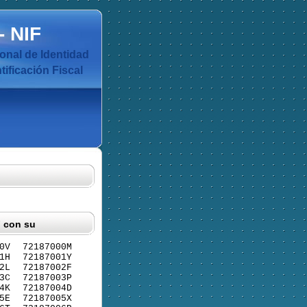
-
NIF
nal de Identidad
ificación Fiscal
F con su
0V
72187000M
1H
72187001Y
2L
72187002F
3C
72187003P
4K
72187004D
5E
72187005X