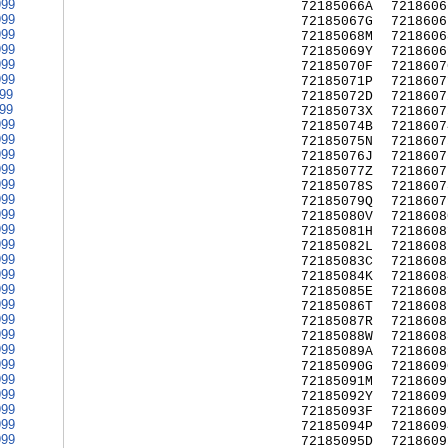
999
72185066A
7218606
999
72185067G
7218606
999
72185068M
7218606
999
72185069Y
7218606
999
72185070F
7218607
999
72185071P
7218607
999
72185072D
7218607
999
72185073X
7218607
999
72185074B
7218607
999
72185075N
7218607
999
72185076J
7218607
999
72185077Z
7218607
999
72185078S
7218607
999
72185079Q
7218607
999
72185080V
7218608
999
72185081H
7218608
999
72185082L
7218608
999
72185083C
7218608
999
72185084K
7218608
999
72185085E
7218608
999
72185086T
7218608
999
72185087R
7218608
999
72185088W
7218608
999
72185089A
7218608
999
72185090G
7218609
999
72185091M
7218609
999
72185092Y
7218609
999
72185093F
7218609
999
72185094P
7218609
999
72185095D
7218609