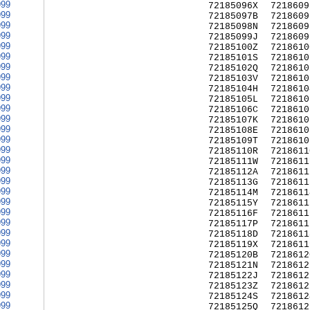
999
72185096X
7218609
999
72185097B
7218609
999
72185098N
7218609
999
72185099J
7218609
999
72185100Z
7218610
999
72185101S
7218610
999
72185102Q
7218610
999
72185103V
7218610
999
72185104H
7218610
999
72185105L
7218610
999
72185106C
7218610
999
72185107K
7218610
999
72185108E
7218610
999
72185109T
7218610
999
72185110R
7218611
999
72185111W
7218611
999
72185112A
7218611
999
72185113G
7218611
999
72185114M
7218611
999
72185115Y
7218611
999
72185116F
7218611
999
72185117P
7218611
999
72185118D
7218611
999
72185119X
7218611
999
72185120B
7218612
999
72185121N
7218612
999
72185122J
7218612
999
72185123Z
7218612
999
72185124S
7218612
999
72185125Q
7218612