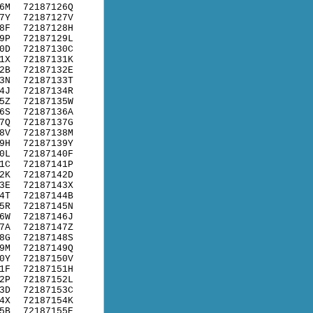
6M
72187126Q
7Y
72187127V
8F
72187128H
9P
72187129L
0D
72187130C
1X
72187131K
2B
72187132E
3N
72187133T
4J
72187134R
5Z
72187135W
6S
72187136A
7Q
72187137G
8V
72187138M
9H
72187139Y
0L
72187140F
1C
72187141P
2K
72187142D
3E
72187143X
4T
72187144B
5R
72187145N
6W
72187146J
7A
72187147Z
8G
72187148S
9M
72187149Q
0Y
72187150V
1F
72187151H
2P
72187152L
3D
72187153C
4X
72187154K
5B
72187155E