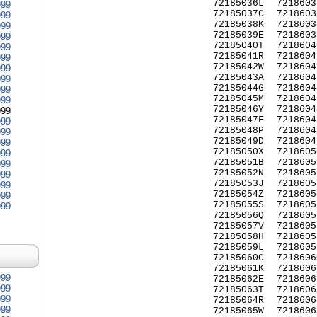
72185036L
7218603
999
72185037C
7218603
999
72185038K
7218603
999
72185039E
7218603
999
72185040T
7218604
999
72185041R
7218604
999
72185042W
7218604
999
72185043A
7218604
999
72185044G
7218604
999
72185045M
7218604
999
72185046Y
7218604
999
72185047F
7218604
999
72185048P
7218604
999
72185049D
7218604
999
72185050X
7218605
999
72185051B
7218605
999
72185052N
7218605
999
72185053J
7218605
999
72185054Z
7218605
999
72185055S
7218605
999
72185056Q
7218605
72185057V
7218605
72185058H
7218605
72185059L
7218605
72185060C
7218606
72185061K
7218606
999
72185062E
7218606
999
72185063T
7218606
999
72185064R
7218606
999
72185065W
7218606