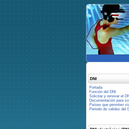
DNI
Portada
Función del DNI
Solicitar y renovar el D
Documentación para soli
Países que permiten via
Periodo de validez del 