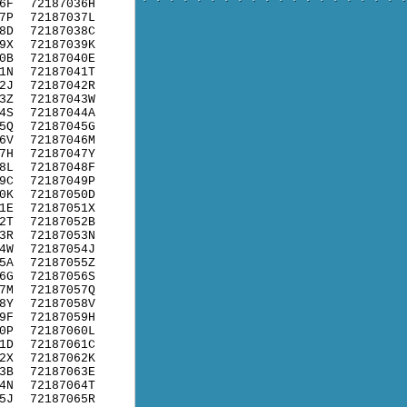
6F
72187036H
7P
72187037L
8D
72187038C
9X
72187039K
0B
72187040E
1N
72187041T
2J
72187042R
3Z
72187043W
4S
72187044A
5Q
72187045G
6V
72187046M
7H
72187047Y
8L
72187048F
9C
72187049P
0K
72187050D
1E
72187051X
2T
72187052B
3R
72187053N
4W
72187054J
5A
72187055Z
6G
72187056S
7M
72187057Q
8Y
72187058V
9F
72187059H
0P
72187060L
1D
72187061C
2X
72187062K
3B
72187063E
4N
72187064T
5J
72187065R