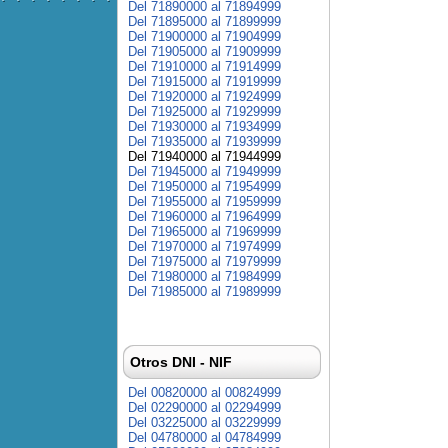
Del 71890000 al 71894999
Del 71895000 al 71899999
Del 71900000 al 71904999
Del 71905000 al 71909999
Del 71910000 al 71914999
Del 71915000 al 71919999
Del 71920000 al 71924999
Del 71925000 al 71929999
Del 71930000 al 71934999
Del 71935000 al 71939999
Del 71940000 al 71944999
Del 71945000 al 71949999
Del 71950000 al 71954999
Del 71955000 al 71959999
Del 71960000 al 71964999
Del 71965000 al 71969999
Del 71970000 al 71974999
Del 71975000 al 71979999
Del 71980000 al 71984999
Del 71985000 al 71989999
Otros DNI - NIF
Del 00820000 al 00824999
Del 02290000 al 02294999
Del 03225000 al 03229999
Del 04780000 al 04784999