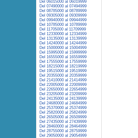
Del 06015000 al 06019999
Del 07490000 al 07494999
Del 08785000 al 08789999
Del 09305000 al 09309999
Del 09940000 al 09944999
Del 10785000 al 10789999
Del 11705000 al 11709999
Del 12330000 al 12334999
Del 13135000 al 13139999
Del 14240000 al 14244999
Del 15000000 al 15004999
Del 15995000 al 15999999
Del 16555000 al 16559999
Del 17555000 al 17559999
Del 18215000 al 18219999
Del 19515000 al 19519999
Del 20355000 al 20359999
Del 21410000 al 21414999
Del 22005000 al 22009999
Del 22650000 al 22654999
Del 23205000 al 23209999
Del 24135000 al 24139999
Del 24680000 al 24684999
Del 25370000 al 25374999
Del 25820000 al 25824999
Del 26505000 al 26509999
Del 27435000 al 27439999
Del 28460000 al 28464999
Del 28755000 al 28759999
Del 29050000 al 29054999