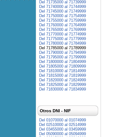
Del 71735000 al 71739999
Del 71740000 al 71744999
Del 71745000 al 71749999
Del 71750000 al 71754999
Del 71755000 al 71759999
Del 71760000 al 71764999
Del 71765000 al 71769999
Del 71770000 al 71774999
Del 71775000 al 71779999
Del 71780000 al 71784999
Del 71785000 al 71789999
Del 71790000 al 71794999
Del 71795000 al 71799999
Del 71800000 al 71804999
Del 71805000 al 71809999
Del 71810000 al 71814999
Del 71815000 al 71819999
Del 71820000 al 71824999
Del 71825000 al 71829999
Del 71830000 al 71834999
Otros DNI - NIF
Del 01070000 al 01074999
Del 02510000 al 02514999
Del 03455000 al 03459999
Del 05090000 al 05094999