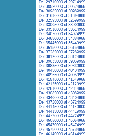
Del 29710000 al 29714999
Del 30520000 al 30524999
Del 30985000 al 30989999
Del 31690000 al 31694999
Del 32595000 al 32599999
Del 33005000 al 33009999
Del 33510000 al 33514999
Del 34070000 al 34074999
Del 34880000 al 34884999
Del 35445000 al 35449999
Del 36150000 al 36154999
Del 37285000 al 37289999
Del 38120000 al 38124999
Del 39035000 al 39039999
Del 39835000 al 39839999
Del 40430000 al 40434999
Del 40955000 al 40959999
Del 41545000 al 41549999
Del 42125000 al 42129999
Del 42810000 al 42814999
Del 43085000 al 43089999
Del 43400000 al 43404999
Del 43720000 al 43724999
Del 44145000 al 44149999
Del 44415000 al 44419999
Del 44720000 al 44724999
Del 45050000 al 45054999
Del 45470000 al 45474999
Del 45780000 al 45784999
Del 46140000 al 46144999