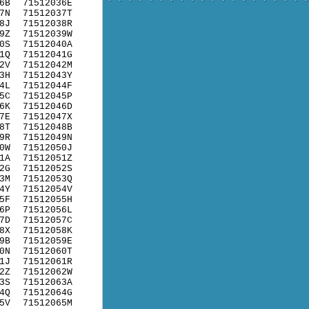
6B
71512036E
7N
71512037T
8J
71512038R
9Z
71512039W
0S
71512040A
1Q
71512041G
2V
71512042M
3H
71512043Y
4L
71512044F
5C
71512045P
6K
71512046D
7E
71512047X
8T
71512048B
9R
71512049N
0W
71512050J
1A
71512051Z
2G
71512052S
3M
71512053Q
4Y
71512054V
5F
71512055H
6P
71512056L
7D
71512057C
8X
71512058K
9B
71512059E
0N
71512060T
1J
71512061R
2Z
71512062W
3S
71512063A
4Q
71512064G
5V
71512065M