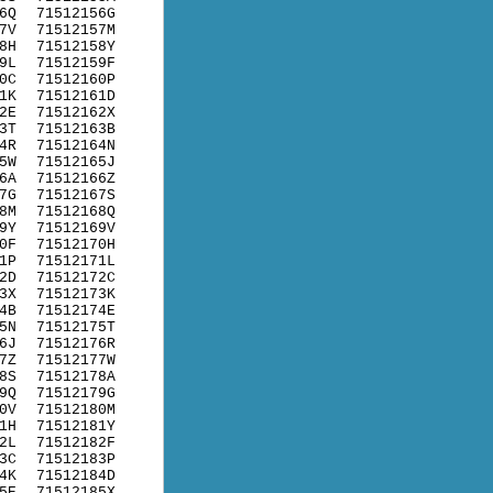
6Q
71512156G
7V
71512157M
8H
71512158Y
9L
71512159F
0C
71512160P
1K
71512161D
2E
71512162X
3T
71512163B
4R
71512164N
5W
71512165J
6A
71512166Z
7G
71512167S
8M
71512168Q
9Y
71512169V
0F
71512170H
1P
71512171L
2D
71512172C
3X
71512173K
4B
71512174E
5N
71512175T
6J
71512176R
7Z
71512177W
8S
71512178A
9Q
71512179G
0V
71512180M
1H
71512181Y
2L
71512182F
3C
71512183P
4K
71512184D
5E
71512185X