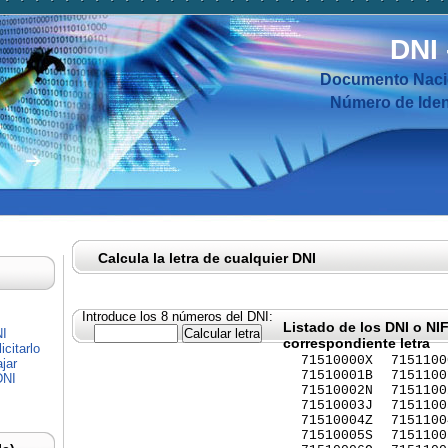
DNI
Documento Nacio
Número de Ident
Calcula la letra de cualquier DNI
Introduce los 8 números del DNI:
Listado de los DNI o NI
NI
correspondiente letra
citarlo
71510000X
7151100
jar
71510001B
7151100
DNI
71510002N
7151100
71510003J
7151100
71510004Z
7151100
71510005S
7151100