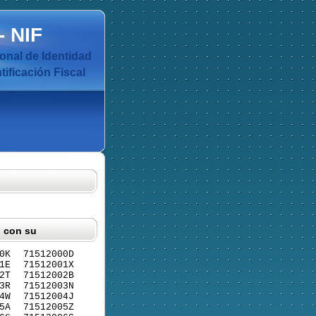
-
NIF
nal de Identidad
ificación Fiscal
F con su
0K
71512000D
1E
71512001X
2T
71512002B
3R
71512003N
4W
71512004J
5A
71512005Z