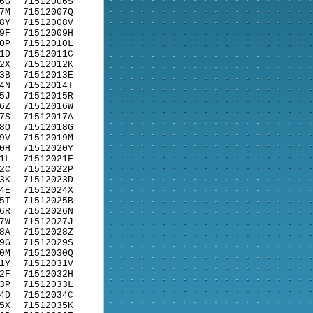
6G
71512006S
7M
71512007Q
8Y
71512008V
9F
71512009H
0P
71512010L
1D
71512011C
2X
71512012K
3B
71512013E
4N
71512014T
5J
71512015R
6Z
71512016W
7S
71512017A
8Q
71512018G
9V
71512019M
0H
71512020Y
1L
71512021F
2C
71512022P
3K
71512023D
4E
71512024X
5T
71512025B
6R
71512026N
7W
71512027J
8A
71512028Z
9G
71512029S
0M
71512030Q
1Y
71512031V
2F
71512032H
3P
71512033L
4D
71512034C
5X
71512035K