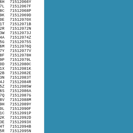
6H
71512066Y
7L
71512067F
8C
71512068P
9K
71512069D
0E
71512070X
1T
71512071B
2R
71512072N
3W
71512073J
4A
71512074Z
5G
71512075S
6M
71512076Q
7Y
71512077V
8F
71512078H
9P
71512079L
0D
71512080C
1X
71512081K
2B
71512082E
3N
71512083T
4J
71512084R
5Z
71512085W
6S
71512086A
7Q
71512087G
8V
71512088M
9H
71512089Y
0L
71512090F
1C
71512091P
2K
71512092D
3E
71512093X
4T
71512094B
5R
71512095N