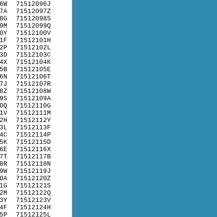
6W
71512096J
7A
71512097Z
8G
71512098S
9M
71512099Q
0Y
71512100V
1F
71512101H
2P
71512102L
3D
71512103C
4X
71512104K
5B
71512105E
6N
71512106T
7J
71512107R
8Z
71512108W
9S
71512109A
0Q
71512110G
1V
71512111M
2H
71512112Y
3L
71512113F
4C
71512114P
5K
71512115D
6E
71512116X
7T
71512117B
8R
71512118N
9W
71512119J
0A
71512120Z
1G
71512121S
2M
71512122Q
3Y
71512123V
4F
71512124H
5P
71512125L