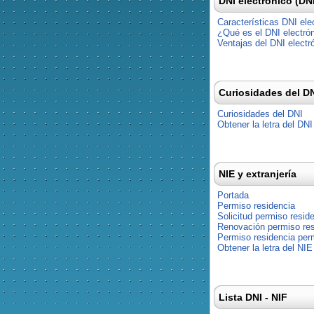
DNI electrónico (DN
Características DNI ele
¿Qué es el DNI electró
Ventajas del DNI electr
Curiosidades del D
Curiosidades del DNI
Obtener la letra del DNI
NIE y extranjería
Portada
Permiso residencia
Solicitud permiso resid
Renovación permiso res
Permiso residencia pe
Obtener la letra del NIE
Lista DNI - NIF