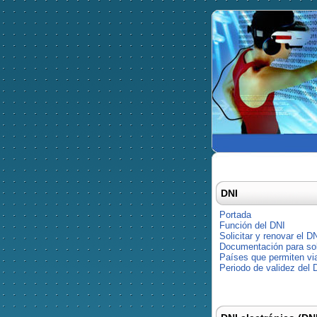
DNI
Portada
Función del DNI
Solicitar y renovar el D
Documentación para soli
Países que permiten via
Periodo de validez del 