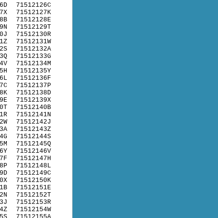
6D
71512126C
7X
71512127K
8B
71512128E
9N
71512129T
0J
71512130R
1Z
71512131W
2S
71512132A
3Q
71512133G
4V
71512134M
5H
71512135Y
6L
71512136F
7C
71512137P
8K
71512138D
9E
71512139X
0T
71512140B
1R
71512141N
2W
71512142J
3A
71512143Z
4G
71512144S
5M
71512145Q
6Y
71512146V
7F
71512147H
8P
71512148L
9D
71512149C
0X
71512150K
1B
71512151E
2N
71512152T
3J
71512153R
4Z
71512154W
5S
71512155A