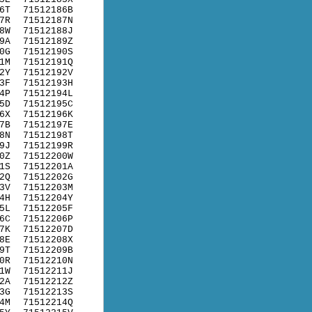
6T
71512186B
7R
71512187N
8W
71512188J
9A
71512189Z
0G
71512190S
1M
71512191Q
2Y
71512192V
3F
71512193H
4P
71512194L
5D
71512195C
6X
71512196K
7B
71512197E
8N
71512198T
9J
71512199R
0Z
71512200W
1S
71512201A
2Q
71512202G
3V
71512203M
4H
71512204Y
5L
71512205F
6C
71512206P
7K
71512207D
8E
71512208X
9T
71512209B
0R
71512210N
1W
71512211J
2A
71512212Z
3G
71512213S
4M
71512214Q