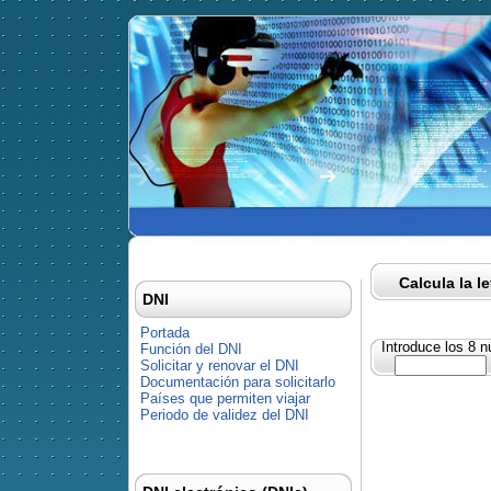
Calcula la l
DNI
Portada
Introduce los 8 
Función del DNI
Solicitar y renovar el DNI
Documentación para solicitarlo
Países que permiten viajar
Periodo de validez del DNI