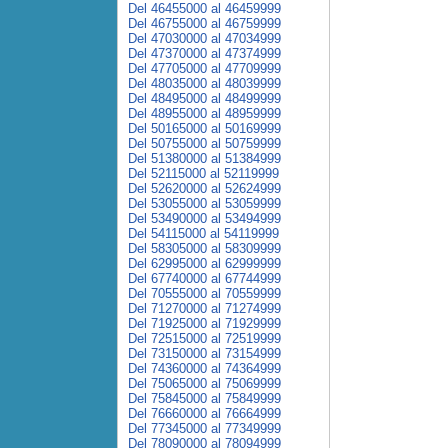
Del 46455000 al 46459999
Del 46755000 al 46759999
Del 47030000 al 47034999
Del 47370000 al 47374999
Del 47705000 al 47709999
Del 48035000 al 48039999
Del 48495000 al 48499999
Del 48955000 al 48959999
Del 50165000 al 50169999
Del 50755000 al 50759999
Del 51380000 al 51384999
Del 52115000 al 52119999
Del 52620000 al 52624999
Del 53055000 al 53059999
Del 53490000 al 53494999
Del 54115000 al 54119999
Del 58305000 al 58309999
Del 62995000 al 62999999
Del 67740000 al 67744999
Del 70555000 al 70559999
Del 71270000 al 71274999
Del 71925000 al 71929999
Del 72515000 al 72519999
Del 73150000 al 73154999
Del 74360000 al 74364999
Del 75065000 al 75069999
Del 75845000 al 75849999
Del 76660000 al 76664999
Del 77345000 al 77349999
Del 78090000 al 78094999