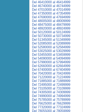
Del 46410000 al 46414999
Del 46740000 al 46744999
Del 47010000 al 47014999
Del 47350000 al 47354999
Del 47690000 al 47694999
Del 48005000 al 48009999
Del 48475000 al 48479999
Del 48920000 al 48924999
Del 50120000 al 50124999
Del 50730000 al 50734999
Del 51345000 al 51349999
Del 52085000 al 52089999
Del 52580000 al 52584999
Del 53025000 al 53029999
Del 53455000 al 53459999
Del 54090000 al 54094999
Del 57990000 al 57994999
Del 62660000 al 62664999
Del 67400000 al 67404999
Del 70420000 al 70424999
Del 71220000 al 71224999
Del 71885000 al 71889999
Del 72495000 al 72499999
Del 73105000 al 73109999
Del 74305000 al 74309999
Del 74990000 al 74994999
Del 75785000 al 75789999
Del 76625000 al 76629999
Del 77320000 al 77324999
Del 78055000 al 78059999