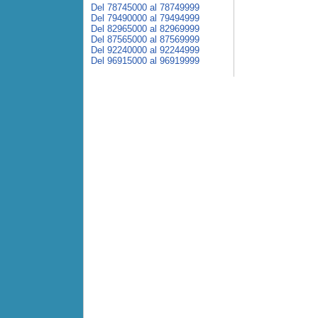
Del 78745000 al 78749999
Del 79490000 al 79494999
Del 82965000 al 82969999
Del 87565000 al 87569999
Del 92240000 al 92244999
Del 96915000 al 96919999