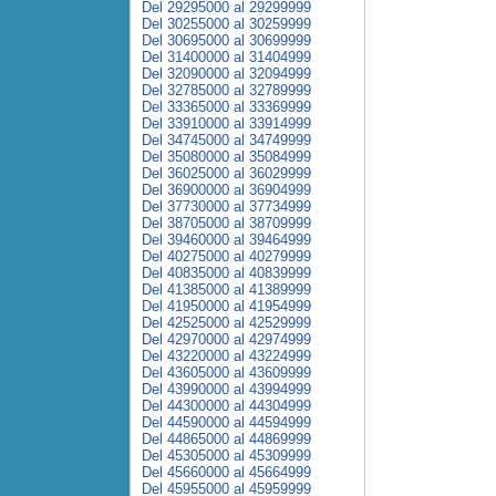
Del 29295000 al 29299999
Del 30255000 al 30259999
Del 30695000 al 30699999
Del 31400000 al 31404999
Del 32090000 al 32094999
Del 32785000 al 32789999
Del 33365000 al 33369999
Del 33910000 al 33914999
Del 34745000 al 34749999
Del 35080000 al 35084999
Del 36025000 al 36029999
Del 36900000 al 36904999
Del 37730000 al 37734999
Del 38705000 al 38709999
Del 39460000 al 39464999
Del 40275000 al 40279999
Del 40835000 al 40839999
Del 41385000 al 41389999
Del 41950000 al 41954999
Del 42525000 al 42529999
Del 42970000 al 42974999
Del 43220000 al 43224999
Del 43605000 al 43609999
Del 43990000 al 43994999
Del 44300000 al 44304999
Del 44590000 al 44594999
Del 44865000 al 44869999
Del 45305000 al 45309999
Del 45660000 al 45664999
Del 45955000 al 45959999