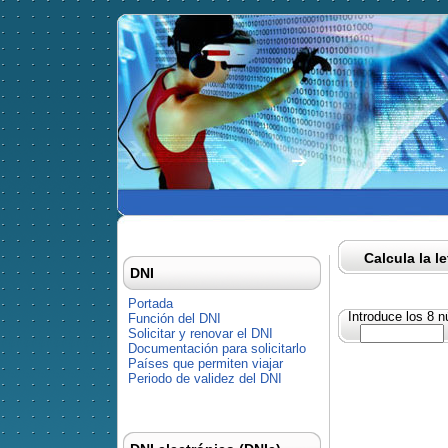
Calcula la l
DNI
Portada
Introduce los 8 
Función del DNI
Solicitar y renovar el DNI
Documentación para solicitarlo
Países que permiten viajar
Periodo de validez del DNI