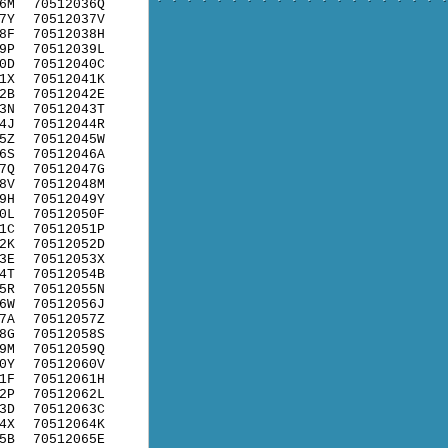
6M
70512036Q
7Y
70512037V
8F
70512038H
9P
70512039L
0D
70512040C
1X
70512041K
2B
70512042E
3N
70512043T
4J
70512044R
5Z
70512045W
6S
70512046A
7Q
70512047G
8V
70512048M
9H
70512049Y
0L
70512050F
1C
70512051P
2K
70512052D
3E
70512053X
4T
70512054B
5R
70512055N
6W
70512056J
7A
70512057Z
8G
70512058S
9M
70512059Q
0Y
70512060V
1F
70512061H
2P
70512062L
3D
70512063C
4X
70512064K
5B
70512065E