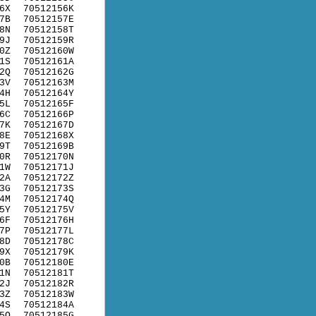
6X
70512156K
7B
70512157E
8N
70512158T
9J
70512159R
0Z
70512160W
1S
70512161A
2Q
70512162G
3V
70512163M
4H
70512164Y
5L
70512165F
6C
70512166P
7K
70512167D
8E
70512168X
9T
70512169B
0R
70512170N
1W
70512171J
2A
70512172Z
3G
70512173S
4M
70512174Q
5Y
70512175V
6F
70512176H
7P
70512177L
8D
70512178C
9X
70512179K
0B
70512180E
1N
70512181T
2J
70512182R
3Z
70512183W
4S
70512184A
5Q
70512185G