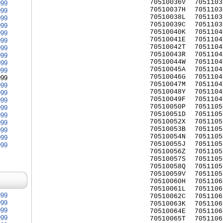
70510036V
7051103
999
70510037H
7051103
999
70510038L
7051103
999
70510039C
7051103
999
70510040K
7051104
999
70510041E
7051104
999
70510042T
7051104
999
70510043R
7051104
999
70510044W
7051104
999
70510045A
7051104
999
70510046G
7051104
999
70510047M
7051104
999
70510048Y
7051104
999
70510049F
7051104
999
70510050P
7051105
999
70510051D
7051105
999
70510052X
7051105
999
70510053B
7051105
999
70510054N
7051105
999
70510055J
7051105
999
70510056Z
7051105
70510057S
7051105
70510058Q
7051105
70510059V
7051105
70510060H
7051106
70510061L
7051106
999
70510062C
7051106
999
70510063K
7051106
999
70510064E
7051106
999
70510065T
7051106