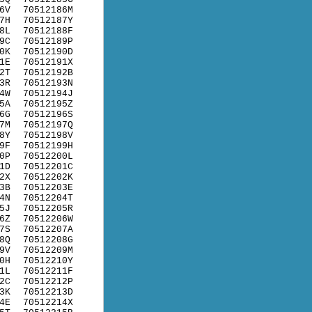
6V
70512186M
7H
70512187Y
8L
70512188F
9C
70512189P
0K
70512190D
1E
70512191X
2T
70512192B
3R
70512193N
4W
70512194J
5A
70512195Z
6G
70512196S
7M
70512197Q
8Y
70512198V
9F
70512199H
0P
70512200L
1D
70512201C
2X
70512202K
3B
70512203E
4N
70512204T
5J
70512205R
6Z
70512206W
7S
70512207A
8Q
70512208G
9V
70512209M
0H
70512210Y
1L
70512211F
2C
70512212P
3K
70512213D
4E
70512214X