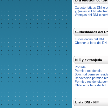
DNI electrónico (DN
Características DNI ele
¿Qué es el DNI electró
Ventajas del DNI electr
Curiosidades del D
Curiosidades del DNI
Obtener la letra del DNI
NIE y extranjería
Portada
Permiso residencia
Solicitud permiso resid
Renovación permiso res
Permiso residencia pe
Obtener la letra del NIE
Lista DNI - NIF