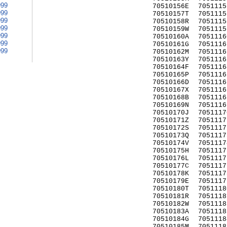
999
70510156E
7051115
999
70510157T
7051115
999
70510158R
7051115
999
70510159W
7051115
999
70510160A
7051116
999
70510161G
7051116
999
70510162M
7051116
70510163Y
7051116
70510164F
7051116
70510165P
7051116
70510166D
7051116
70510167X
7051116
70510168B
7051116
70510169N
7051116
70510170J
7051117
70510171Z
7051117
70510172S
7051117
70510173Q
7051117
70510174V
7051117
70510175H
7051117
70510176L
7051117
70510177C
7051117
70510178K
7051117
70510179E
7051117
70510180T
7051118
70510181R
7051118
70510182W
7051118
70510183A
7051118
70510184G
7051118
70510185M
7051118