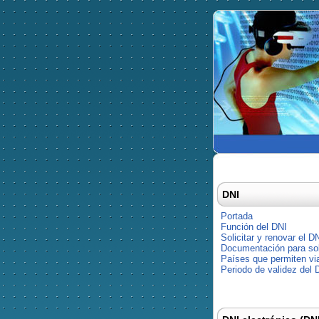
DNI
Portada
Función del DNI
Solicitar y renovar el D
Documentación para soli
Países que permiten via
Periodo de validez del 