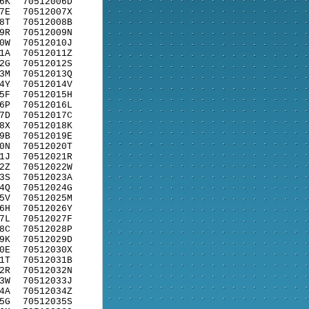
6K
70512006D
7E
70512007X
8T
70512008B
9R
70512009N
0W
70512010J
1A
70512011Z
2G
70512012S
3M
70512013Q
4Y
70512014V
5F
70512015H
6P
70512016L
7D
70512017C
8X
70512018K
9B
70512019E
0N
70512020T
1J
70512021R
2Z
70512022W
3S
70512023A
4Q
70512024G
5V
70512025M
6H
70512026Y
7L
70512027F
8C
70512028P
9K
70512029D
0E
70512030X
1T
70512031B
2R
70512032N
3W
70512033J
4A
70512034Z
5G
70512035S