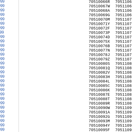
999
70510066R
7051106
999
70510067W
7051106
999
70510068A
7051106
999
70510069G
7051106
999
70510070M
7051107
999
70510071Y
7051107
999
70510072F
7051107
999
70510073P
7051107
999
70510074D
7051107
999
70510075X
7051107
999
70510076B
7051107
999
70510077N
7051107
999
70510078J
7051107
999
70510079Z
7051107
999
70510080S
7051108
999
70510081Q
7051108
999
70510082V
7051108
999
70510083H
7051108
999
70510084L
7051108
999
70510085C
7051108
999
70510086K
7051108
999
70510087E
7051108
999
70510088T
7051108
999
70510089R
7051108
999
70510090W
7051109
999
70510091A
7051109
999
70510092G
7051109
999
70510093M
7051109
999
70510094Y
7051109
999
70510095F
7051109