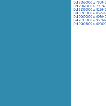
Del 78590000 al 78594
Del 79070000 al 79074
Del 81360000 al 81364
Del 85955000 al 85959
Del 90690000 al 90694
Del 95335000 al 95339
Del 99995000 al 99999