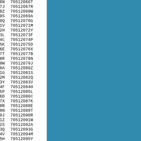
6N
70512066T
7J
70512067R
8Z
70512068W
9S
70512069A
0Q
70512070G
1V
70512071M
2H
70512072Y
3L
70512073F
4C
70512074P
5K
70512075D
6E
70512076X
7T
70512077B
8R
70512078N
9W
70512079J
0A
70512080Z
1G
70512081S
2M
70512082Q
3Y
70512083V
4F
70512084H
5P
70512085L
6D
70512086C
7X
70512087K
8B
70512088E
9N
70512089T
0J
70512090R
1Z
70512091W
2S
70512092A
3Q
70512093G
4V
70512094M
5H
70512095Y