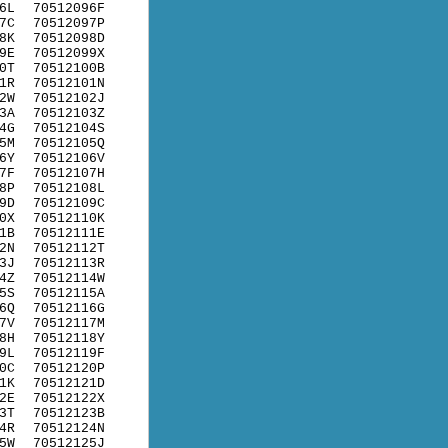
6L
70512096F
7C
70512097P
8K
70512098D
9E
70512099X
0T
70512100B
1R
70512101N
2W
70512102J
3A
70512103Z
4G
70512104S
5M
70512105Q
6Y
70512106V
7F
70512107H
8P
70512108L
9D
70512109C
0X
70512110K
1B
70512111E
2N
70512112T
3J
70512113R
4Z
70512114W
5S
70512115A
6Q
70512116G
7V
70512117M
8H
70512118Y
9L
70512119F
0C
70512120P
1K
70512121D
2E
70512122X
3T
70512123B
4R
70512124N
5W
70512125J