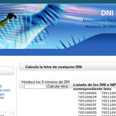
DNI
Documento Nacio
Número de Ident
Calcula la letra de cualquier DNI
Introduce los 8 números del DNI:
Listado de los DNI o NI
NI
correspondiente letra
citarlo
70510000G
7051100
jar
70510001M
7051100
DNI
70510002Y
7051100
70510003F
7051100
70510004P
7051100
70510005D
7051100