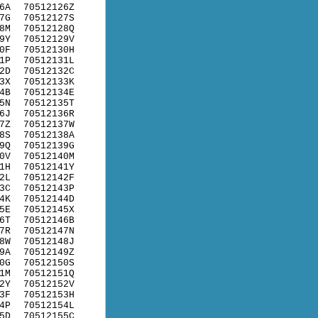
6A
70512126Z
7G
70512127S
8M
70512128Q
9Y
70512129V
0F
70512130H
1P
70512131L
2D
70512132C
3X
70512133K
4B
70512134E
5N
70512135T
6J
70512136R
7Z
70512137W
8S
70512138A
9Q
70512139G
0V
70512140M
1H
70512141Y
2L
70512142F
3C
70512143P
4K
70512144D
5E
70512145X
6T
70512146B
7R
70512147N
8W
70512148J
9A
70512149Z
0G
70512150S
1M
70512151Q
2Y
70512152V
3F
70512153H
4P
70512154L
5D
70512155C