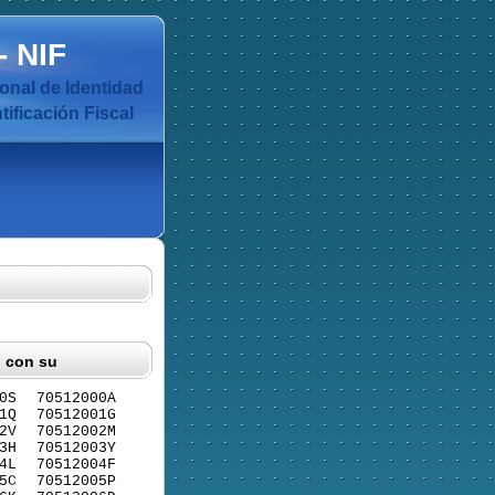
-
NIF
nal de Identidad
ificación Fiscal
F con su
0S
70512000A
1Q
70512001G
2V
70512002M
3H
70512003Y
4L
70512004F
5C
70512005P