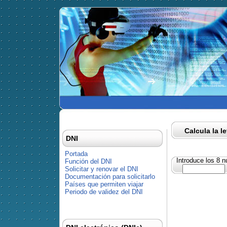
Calcula la l
DNI
Portada
Introduce los 8 
Función del DNI
Solicitar y renovar el DNI
Documentación para solicitarlo
Países que permiten viajar
Periodo de validez del DNI