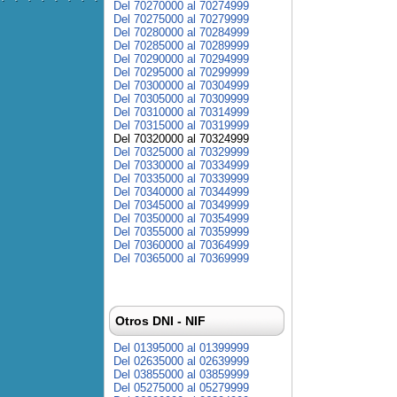
Del 70270000 al 70274999
Del 70275000 al 70279999
Del 70280000 al 70284999
Del 70285000 al 70289999
Del 70290000 al 70294999
Del 70295000 al 70299999
Del 70300000 al 70304999
Del 70305000 al 70309999
Del 70310000 al 70314999
Del 70315000 al 70319999
Del 70320000 al 70324999
Del 70325000 al 70329999
Del 70330000 al 70334999
Del 70335000 al 70339999
Del 70340000 al 70344999
Del 70345000 al 70349999
Del 70350000 al 70354999
Del 70355000 al 70359999
Del 70360000 al 70364999
Del 70365000 al 70369999
Otros DNI - NIF
Del 01395000 al 01399999
Del 02635000 al 02639999
Del 03855000 al 03859999
Del 05275000 al 05279999