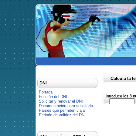
Calcula la l
DNI
Portada
Introduce los 8 
Función del DNI
Solicitar y renovar el DNI
Documentación para solicitarlo
Países que permiten viajar
Periodo de validez del DNI