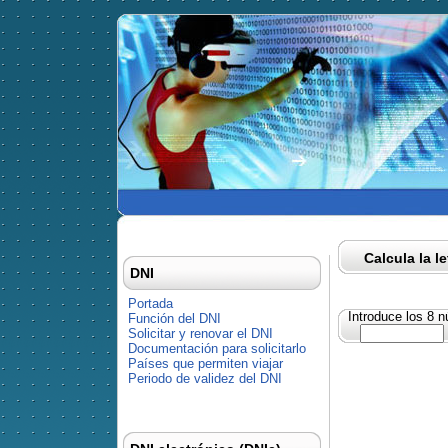
Calcula la l
DNI
Portada
Introduce los 8 
Función del DNI
Solicitar y renovar el DNI
Documentación para solicitarlo
Países que permiten viajar
Periodo de validez del DNI